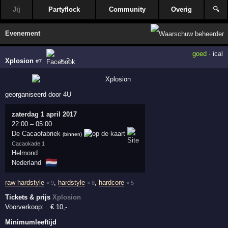
Jij
Partyflock
Community
Overig
🔍
Evenement
goed
·
ical
Xplosion
× 2
#7
georganiseerd door
4U
zaterdag 1 april 2017
22:00
–
05:00
De Cacaofabriek
(binnen)
Cacaokade 1
Helmond
🇳🇱
Nederland
raw hardstyle
,
hardstyle
,
hardcore
× 9
× 8
× 5
Tickets & prijs
Xplosion
Voorverkoop:
€
10
,-
Minimumleeftijd