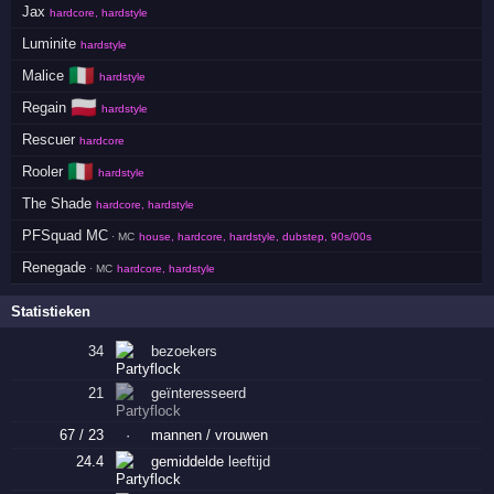
Jax
hardcore, hardstyle
Luminite
hardstyle
🇮🇹
Malice
hardstyle
🇵🇱
Regain
hardstyle
Rescuer
hardcore
🇮🇹
Rooler
hardstyle
The Shade
hardcore, hardstyle
PFSquad MC
· MC
house, hardcore, hardstyle, dubstep, 90s/00s
Renegade
· MC
hardcore, hardstyle
Statistieken
34
bezoekers
21
geïnteresseerd
67 / 23
·
mannen / vrouwen
24.4
gemiddelde
leeftijd