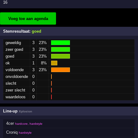
16
Voeg toe aan agenda
Stemresultaat:
goed
geweldig
3
23%
zeer goed
3
23%
goed
3
23%
ok
1
8%
voldoende
3
23%
onvoldoende
0
slecht
0
zeer slecht
0
waardeloos
0
Line-up
Xplosion
4cer
hardcore, hardstyle
Croniq
hardstyle