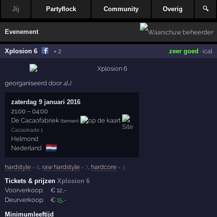
Jij
Partyflock
Community
Overig
🔍
Evenement
Xplosion 6
× 2
zeer goed
·
ical
georganiseerd door
4U
zaterdag 9 januari 2016
21:00
–
04:00
De Cacaofabriek
(binnen)
Cacaokade 1
Helmond
🇳🇱
Nederland
hardstyle
,
raw hardstyle
,
hardcore
× 8
× 7
× 3
Tickets & prijzen
Xplosion 6
Voorverkoop:
€
12
,-
Deurverkoop:
€
15
,-
Minimumleeftijd