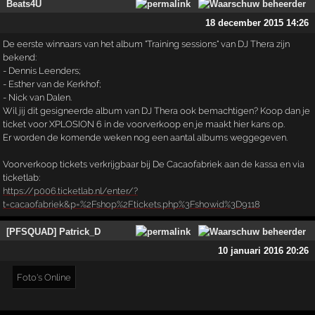
Beats4U
18 december 2015 14:26
De eerste winnaars van het album "Training sessions" van DJ Thera zijn
bekend:
- Dennis Leenders;
- Esther van de Kerkhof;
- Nick van Dalen.
Wil jij dit gesigneerde album van DJ Thera ook bemachtigen? Koop dan je
ticket voor XPLOSION 6 in de voorverkoop en je maakt hier kans op.
Er worden de komende weken nog een aantal albums weggegeven.
Voorverkoop tickets verkrijgbaar bij De Cacaofabriek aan de kassa en via
ticketlab:
https://p006.ticketlab.nl/enter/?
t=cacaofabriek&p=%2Fshop%2Ftickets.php%3Fshowid%3D9118
[PFSQUAD] Patrick_D
10 januari 2016 20:26
Foto's Online