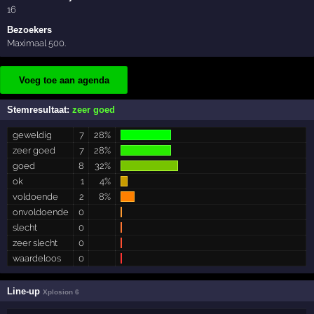
16
Bezoekers
Maximaal 500.
Voeg toe aan agenda
Stemresultaat:
zeer goed
geweldig
7
28%
zeer goed
7
28%
goed
8
32%
ok
1
4%
voldoende
2
8%
onvoldoende
0
slecht
0
zeer slecht
0
waardeloos
0
Line-up
Xplosion 6