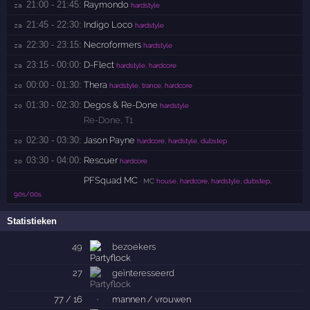
21:00 - 21:45:
Raymondo
za 
hardstyle
21:45 - 22:30:
Indigo Loco
za 
hardstyle
22:30 - 23:15:
Necroformers
za 
hardstyle
23:15 - 00:00:
D-Flect
za 
hardstyle, hardcore
00:00 - 01:30:
Thera
zo 
hardstyle, trance, hardcore
01:30 - 02:30:
Degos & Re-Done
zo 
hardstyle
Re-Done
,
T1
02:30 - 03:30:
Jason Payne
zo 
hardcore, hardstyle, dubstep
03:30 - 04:00:
Rescuer
zo 
hardcore
PFSquad MC
· MC
house, hardcore, hardstyle, dubstep,
90s/00s
Statistieken
49
bezoekers
27
geïnteresseerd
77 / 16
·
mannen / vrouwen