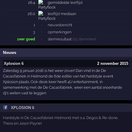
26.4
gemiddelde
leeftijd
26.0
leeftijd
mediaan
1
·
nieuwsbericht
3
·
opmerkingen
zeer goed
·
stemresultaat
(25 stemmen)
Nieuws
Xplosion 6
2 november 2015
Zaterdag 9 januari 2016 is het weer zover! Dan vind in de De
Cacaofabriek in Helmond de 6de editie van het hardstyle event
Xplosion plaats. Ook deze keer heeft 4U entertainment, in
samenwerking met de De Cacaofabriek, weer een aantal snoeiharde
dj's weten vast te leggen.
XPLOSION 6
Hardstyle in De Cacaofabriek Helmond met o.a. Degos & Re-done,
Thera en Jason Payne!