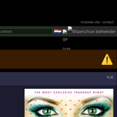
mobiele site
·
contact
🇳🇱
­
⚠️
ical