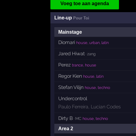
Voeg toe aan agenda
Line-up
Pour Toi
Mainstage
Diomari
house, urban, latin
Jared Hiwat
· zang
Perez
trance, house
Regor Kien
house, latin
Stefan Vilijn
house, techno
Undercontrol
Paulo Ferreira
,
Lucian Codes
Dirty B
· MC
house, techno
Area 2