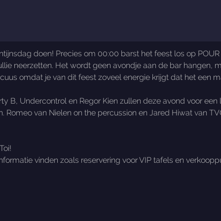
Valentijnsdag doen! Precies om 00:00 barst het feest los op POU
ullie neerzetten. Het wordt geen avondje aan de bar hangen, ma
us omdat je van dit feest zoveel energie krijgt dat het een mak
ty B, Undercontrol en Regor Kien zullen deze avond voor een le
jn. Romeo van Nielen on the percussion en Jared Hiwat van TVO
Toi!
rmatie vinden zoals reservering voor VIP tafels en verkooppun