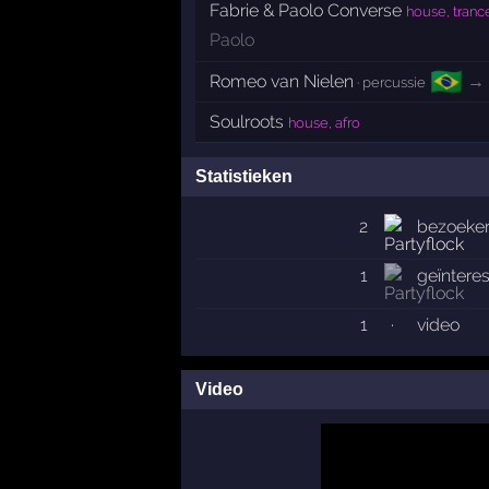
Fabrie & Paolo Converse
house, trance
Paolo
🇧🇷
Romeo van Nielen
→
· percussie
Soulroots
house, afro
Statistieken
2
bezoeke
1
geïntere
1
·
video
Video