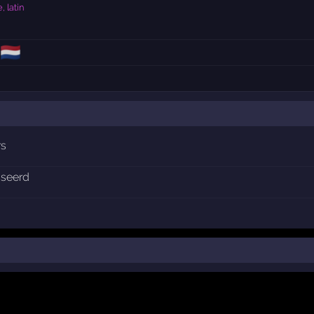
, latin
🇳🇱
rs
sseerd