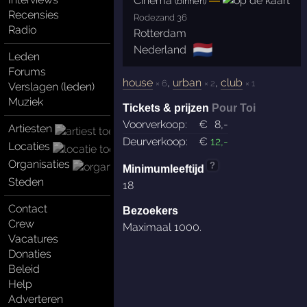
Cinéma
—
(binnen)
Recensies
Rodezand 36
Radio
Rotterdam
🇳🇱
Nederland
Leden
Forums
house
,
urban
,
club
× 6
× 2
× 1
Verslagen (leden)
Muziek
Tickets & prijzen
Pour Toi
Voorverkoop:
€
8
,-
Artiesten
Deurverkoop:
€
12
,-
Locaties
Organisaties
?
Minimumleeftijd
Steden
18
Contact
Bezoekers
Crew
Maximaal 1000.
Vacatures
Donaties
Beleid
Help
Adverteren