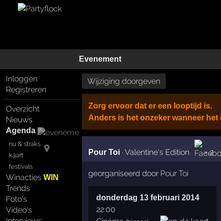
Evenement
Inloggen
Wijziging doorgeven
Registreren
Zorg ervoor dat er een looptijd is.
Overzicht
Anders is het onzeker wanneer het
Nieuws
Agenda
nu & straks
·
Valentine's Edition
× 2
Pour Toi
kaart
festivals
georganiseerd door
Pour Toi
Winacties
WIN
Trends
donderdag 13 februari 2014
Foto's
22:00
Video's
Interviews