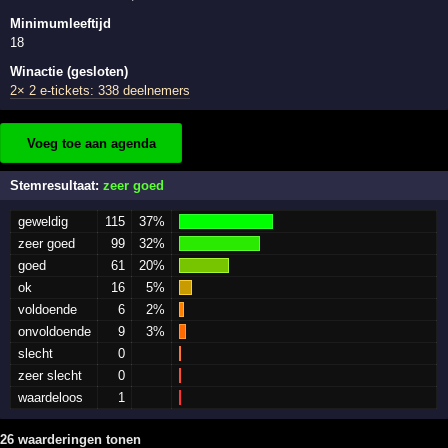
Minimumleeftijd
18
Winactie (gesloten)
2× 2 e-tickets: 338 deelnemers
Voeg toe aan agenda
Stemresultaat:
zeer goed
geweldig
115
37%
zeer goed
99
32%
goed
61
20%
ok
16
5%
voldoende
6
2%
onvoldoende
9
3%
slecht
0
zeer slecht
0
waardeloos
1
26 waarderingen tonen