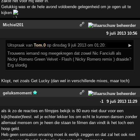
zakte het voor mij weer in.
Gelukkig was er de hele avond voldoende gelegenheid om je ogen uit te
kijken
Michiel201
9 juli 2013 10:56
Uitspraak
van
Tom.0
op dinsdag 9 juli 2013 om 01:20:
▶
Trouwens iemand nog meegekregen dat zowel Nic Fanciulli als
Nicky Romero Green Velvet - Flash ( Nicky Romero remix ) draaide?
Erg slordig
Klopt, net zoals Get Lucky (dan wel in verschillende mixes, maar toch)
geluksmoment
-1
9 juli 2013 11:29
als ik zo de reacties en filmpjes bekijk is 80 euro niet duur voor een
kijk(theater)feest. wil je echter lekker los om echt te kunnen dansen zonder
allemaal mensen om je heen die staan te filmen dan vindt ik het toch een
hoop geld.
Heb geen sensation ervaring moet ik eerlijk zeggen en dat zal het ook niet