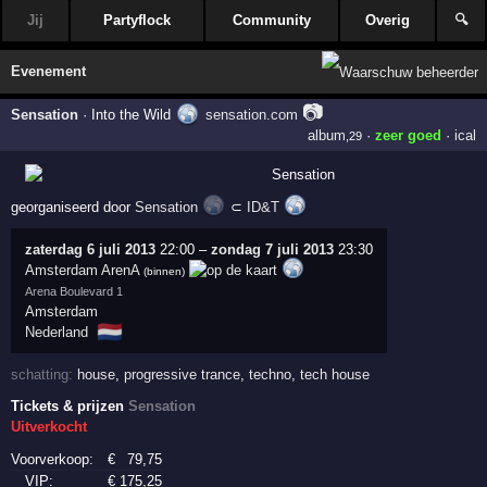
Jij
Partyflock
Community
Overig
🔍
Evenement
📷
Sensation
·
Into the Wild
sensation.com
album
·
zeer goed
·
ical
,29
georganiseerd door
Sensation
⊂
ID&T
zaterdag 6 juli 2013
22:00
–
zondag 7 juli 2013
23:30
Amsterdam ArenA
(binnen)
Arena Boulevard 1
Amsterdam
🇳🇱
Nederland
schatting:
house
,
progressive trance
,
techno
,
tech house
Tickets & prijzen
Sensation
Uitverkocht
Voorverkoop:
€
79
,75
VIP:
€
175
,25