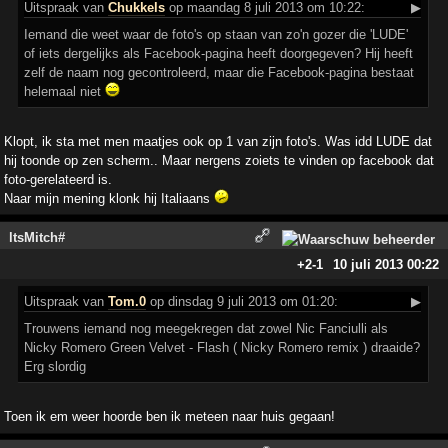
Uitspraak
van
Chukkels
op maandag 8 juli 2013 om 10:22:
▶
Iemand die weet waar de foto's op staan van zo'n gozer die 'LUDE'
of iets dergelijks als Facebook-pagina heeft doorgegeven? Hij heeft
zelf de naam nog gecontroleerd, maar die Facebook-pagina bestaat
helemaal niet
Klopt, ik sta met men maatjes ook op 1 van zijn foto's. Was idd LUDE dat
hij toonde op zen scherm.. Maar nergens zoiets te vinden op facebook dat
foto-gerelateerd is.
Naar mijn mening klonk hij Italiaans
ltsMitch#
+2
-1
10 juli 2013 00:22
Uitspraak
van
Tom.0
op dinsdag 9 juli 2013 om 01:20:
▶
Trouwens iemand nog meegekregen dat zowel Nic Fanciulli als
Nicky Romero Green Velvet - Flash ( Nicky Romero remix ) draaide?
Erg slordig
Toen ik em weer hoorde ben ik meteen naar huis gegaan!