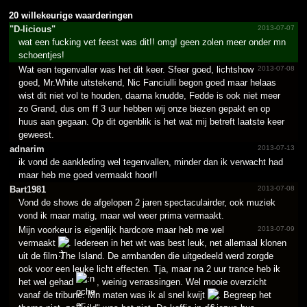
20 willekeurige waarderingen
"D-licious"
2013-07-07
wat een fucking vet feest was dit!! omg! geen zolen meer onder mn
schoentjes!
Wat een tegenvaller was het dit keer. Sfeer goed, lichtshow
2013-07-08
goed, Mr.White uitstekend, Nic Fanciulli begon goed maar helaas
wist dit niet vol te houden, daarna knudde, Fedde is ook niet meer
zo Grand, dus om ff 3 uur hebben wij onze biezen gepakt en op
huus aan gegaan. Op dit ogenblik is het wat mij betreft laatste keer
geweest.
adnarim
2013-07-13
ik vond de aankleding wel tegenvallen, minder dan ik verwacht had
maar heb me goed vermaakt hoor!!
Bart1981
2013-07-08
Vond de shows de afgelopen 2 jaren spectaculairder, ook muziek
vond ik maar matig, maar wel weer prima vermaakt.
Mijn voorkeur is eigenlijk hardcore maar heb me wel
2013-07-09
vermaakt
. Iedereen in het wit was best leuk, net allemaal klonen
uit de film The Island. De armbanden die uitgedeeld werd zorgde
ook voor een leuke licht effecten. Tja, maar na 2 uur trance heb ik
het wel gehad
, weinig verrassingen. Wel mooie overzicht
vanaf de tribune. Mn maten was ik al snel kwijt
. Begreep het