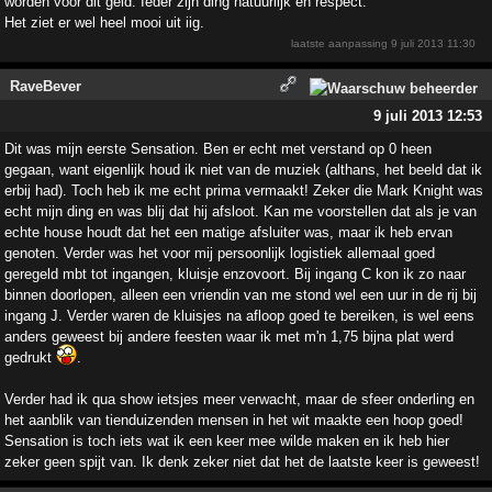
worden voor dit geld. Ieder zijn ding natuurlijk en respect.
Het ziet er wel heel mooi uit iig.
laatste aanpassing
9 juli 2013 11:30
RaveBever
9 juli 2013 12:53
Dit was mijn eerste Sensation. Ben er echt met verstand op 0 heen
gegaan, want eigenlijk houd ik niet van de muziek (althans, het beeld dat ik
erbij had). Toch heb ik me echt prima vermaakt! Zeker die Mark Knight was
echt mijn ding en was blij dat hij afsloot. Kan me voorstellen dat als je van
echte house houdt dat het een matige afsluiter was, maar ik heb ervan
genoten. Verder was het voor mij persoonlijk logistiek allemaal goed
geregeld mbt tot ingangen, kluisje enzovoort. Bij ingang C kon ik zo naar
binnen doorlopen, alleen een vriendin van me stond wel een uur in de rij bij
ingang J. Verder waren de kluisjes na afloop goed te bereiken, is wel eens
anders geweest bij andere feesten waar ik met m'n 1,75 bijna plat werd
gedrukt
.
Verder had ik qua show ietsjes meer verwacht, maar de sfeer onderling en
het aanblik van tienduizenden mensen in het wit maakte een hoop goed!
Sensation is toch iets wat ik een keer mee wilde maken en ik heb hier
zeker geen spijt van. Ik denk zeker niet dat het de laatste keer is geweest!