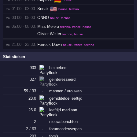
🇩🇪
za 
house
🇺🇸
01:00 - 03:00:
Sneak
zo 
house, techno
03:00 - 05:00:
ONNO
zo 
house, techno
05:00 - 08:00:
Miss Melera
zo 
techno, trance, house
Olivier Weiter
techno, house
21:00 - 23:30:
Ferreck Dawn
zo 
house, trance, techno
Statistieken
903
bezoekers
327
geïnteresseerd
59 / 33
·
mannen / vrouwen
28.0
gemiddelde
leeftijd
26.0
leeftijd
mediaan
2
·
nieuwsberichten
2 / 63
·
forumonderwerpen
203
·
foto's
: