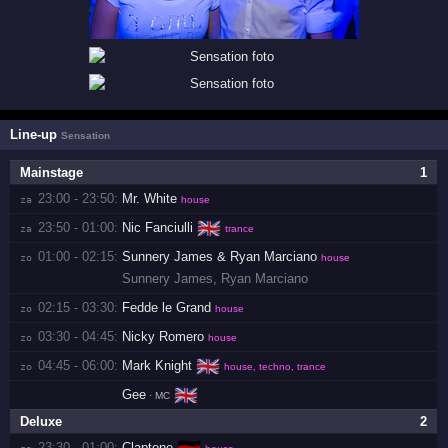
Line-up
Sensation
Mainstage
1
23:00 - 23:50:
Mr. White
za 
house
🇬🇧
23:50 - 01:00:
Nic Fanciulli
za 
trance
01:00 - 02:15:
Sunnery James & Ryan Marciano
zo 
house
Sunnery James
,
Ryan Marciano
02:15 - 03:30:
Fedde le Grand
zo 
house
03:30 - 04:45:
Nicky Romero
zo 
house
🇬🇧
04:45 - 06:00:
Mark Knight
zo 
house, techno, trance
🇬🇧
Gee
· MC
Deluxe
2
23:30 - 01:00:
Claptone