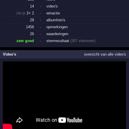
14
·
video's
2× 2
·
winactie
338 @
29
·
albumfoto's
1456
·
opmerkingen
26
·
waarderingen
zeer goed
·
stemresultaat
(307 stemmen)
Video's
overzicht van alle video's