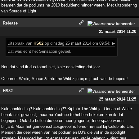
beamen dat de podiums na 2010 beduidend minder waren. Met uitzondering
van Source of Light.
Release
25 maart 2014 11:20
Uitspraak
van
HS82
op dinsdag 25 maart 2014 om 09:54:
▶
Dat was echt hét Sensation gevoel.
Nou dat vind ik dus totaal niet, kale aankleding dat jaar.
Ocean of White, Space & Into the Wild zijn bij mij toch wel de toppers!
HS82
25 maart 2014 11:25
Kale aankleding? Kale aankleding?? Bij Into The Wild ja. Ocean of White
ben ik niet geweest, maar na Youtube te hebben bekeken kan ik dat
begrijpen. Ook die bollen die op en neer gingen bij Innerspace waren
briljant. Maar het gemeenschapsgevoel is fe-no-me-naal bij Celebrate Life.
Mensen die deel waren van het podium en DJ's die vol in de spotlight
stonden. Maargoed het ligt er maar net aan wat je belangrijk vindt qua