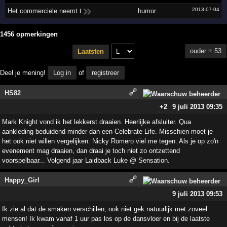
2013-07-04
Het commerciele neemt t
humor
1456 opmerkingen
ouder ≡ 53
Laatsten
Deel je mening!
Log in
of
registreer
HS82
+2
9 juli 2013 09:35
Mark Knight vond ik het lekkerst draaien. Heerlijke afsluiter. Qua
aankleding beduidend minder dan een Celebrate Life. Misschien moet je
het ook niet willen vergelijken. Nicky Romero viel me tegen. Als je op zo'n
evenement mag draaien, dan draai je toch niet zo ontzettend
voorspelbaar... Volgend jaar Laidback Luke @ Sensation.
Happy_Girl
9 juli 2013 09:53
Ik zie al dat de smaken verschillen, ook niet gek natuurlijk met zoveel
mensen! Ik kwam vanaf 1 uur pas los op de dansvloer en bij de laatste