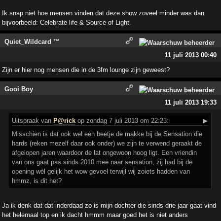
Ik snap niet hoe mensen vinden dat deze show zoveel minder was dan
bijvoorbeeld: Celebrate life & Source of Light.
Quiet_Wildcard ™
11 juli 2013 00:40
Zijn er hier nog mensen die in de 3fm lounge zijn geweest?
Gooi Boy
11 juli 2013 19:33
Uitspraak
van
P@rick
op zondag 7 juli 2013 om 22:23:
▶
Misschien is dat ook wel een beetje de makke bij de Sensation die
hards (reken mezelf daar ook onder) we zijn te verwend geraakt de
afgelopen jaren waardoor de lat ongewoon hoog ligt. Een vriendin
van ons gaat pas sinds 2010 mee naar sensation, zij had bij de
opening wèl gelijk het wow gevoel terwijl wij zoiets hadden van
hmmz, is dit het?
Ja ik denk dat dat inderdaad zo is mijn dochter die sinds drie jaar gaat vind
het helemaal top en ik dacht hmmm maar goed het is niet anders