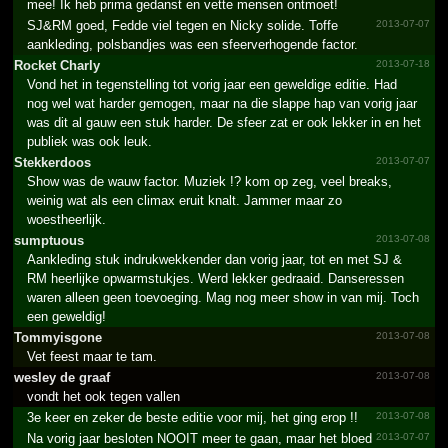
mee! Ik heb prima gedanst en vette mensen ontmoet!
SJ&RM goed, Fedde viel tegen en Nicky solide. Toffe
2013-07-07
aankleding, polsbandjes was een sfeerverhogende factor.
Rocket Charly
2013-07-18
Vond het in tegenstelling tot vorig jaar een geweldige editie. Had
nog wel wat harder gemogen, maar na die slappe hap van vorig jaar
was dit al gauw een stuk harder. De sfeer zat er ook lekker in en het
publiek was ook leuk.
Stekkerdoos
2013-07-07
Show was de wauw factor. Muziek !? kom op zeg, veel breaks,
weinig wat als een climax eruit knalt. Jammer maar zo
woestheerlijk.
sumptuous
2013-07-08
Aankleding stuk indrukwekkender dan vorig jaar, tot en met SJ &
RM heerlijke opwarmstukjes. Werd lekker gedraaid. Danseressen
waren alleen geen toevoeging. Mag nog meer show in van mij. Toch
een geweldig!
Tommyisgone
2013-07-08
Vet feest maar te tam.
wesley de graaf
2013-07-08
vondt het ook tegen vallen
3e keer en zeker de beste editie voor mij, het ging erop !!
2013-07-08
Na vorig jaar besloten NOOIT meer te gaan, maar het bloed
2013-07-07