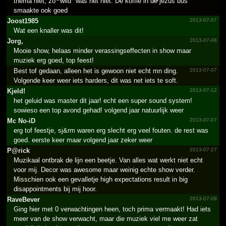
thema niet, zo "wild" was het niet. De koffie in de jezus bus
smaakte ook goed
Joost1985
2013-07-07
Wat een knaller was dit!
Jorg,
2013-07-08
Mooie show, helaas minder verassingseffecten in show maar
muziek erg goed, top feest!
Best tof gedaan, alleen het is gewoon niet echt mn ding.
2013-07-07
Volgende keer weer iets harders, dit was net iets te soft.
Kjeld!
2013-07-12
het geluid was master dit jaar! echt een super sound system!
sowieso een top avond gehad! volgend jaar natuurlijk weer
Mc No-iD
2013-07-07
erg tof feestje, sj&rm waren erg slecht erg veel fouten. de rest was
goed. eerste keer maar volgend jaar zeker weer
P@rick
2013-07-27
Muzikaal ontbrak de lijn een beetje. Van alles wat werkt niet echt
voor mij. Decor was awesome maar weinig echte show verder.
Misschien ook een gevalletje high expectations result in big
disappointments bij mij hoor.
RaveBever
2013-07-09
Ging hier met 0 verwachtingen heen, toch prima vermaakt! Had iets
meer van de show verwacht, maar die muziek viel me weer zat