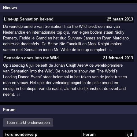
Nieuws
Line-up Sensation bekend
25 maart 2013
De wereldpremière van Sensation 'Into the Wild' biedt een mix van
Nederlandse en internationale top dj's. Van eigen bodem staan Nicky
Romero, Fedde le Grand en het duo Sunnery James en Ryan Marciano
achter de draaitafels. De Britse Nic Fanciulli en Mark Knight maken
samen met Sensation icoon Mr. White de line-up compleet.
87
Sensation goes into the Wild
21 februari 2013
Op zaterdag 6 juli beleeft de Johan Cruijff ArenA de wereld-première
van Sensation 'into the Wild'. De nieuwste show van 'The World's
Leading Dance Event' staat helemaal in het teken van de jacht tussen
man en vrouw. Het spel der verleiding begint in de prille avond en
eindigt in het diepst van de nacht, als het dierlijk instinct de overhand
neemt.
14
Forum
Toon markt onderwerpen
Forumonderwerp
Forum
Tijd