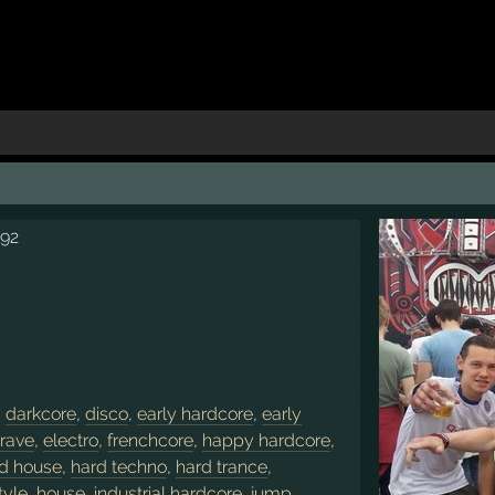
992
,
darkcore
,
disco
,
early hardcore
,
early
 rave
,
electro
,
frenchcore
,
happy hardcore
,
d house
,
hard techno
,
hard trance
,
tyle
,
house
,
industrial hardcore
,
jump
,