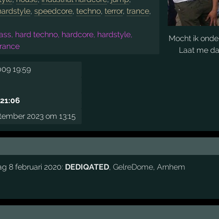
hardstyle
,
speedcore
,
techno
,
terror
,
trance
,
ass, hard techno, hardcore, hardstyle,
Mocht ik onde
trance
Laat me da
009 19:59
 21:06
ptember 2023 om 13:15
g 8 februari 2020:
DEDIQATED
,
GelreDome
,
Arnhem