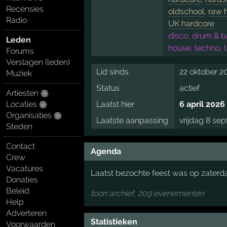
Recensies
oldschool
,
raw 
Radio
UK hardcore
disco, drum & b
Leden
house, techno, 
Forums
Verslagen (leden)
Lid sinds
22 oktober 2
Muziek
Status
actief
Artiesten
Locaties
Laatst hier
6 april 2026
Organisaties
Laatste aanpassing
vrijdag 8 se
Steden
Contact
Agenda
Crew
Vacatures
Laatst bezochte feest was op zaterda
Donaties
Beleid
toon archief, 209 evenementen
Help
Adverteren
Statistieken
Voorwaarden