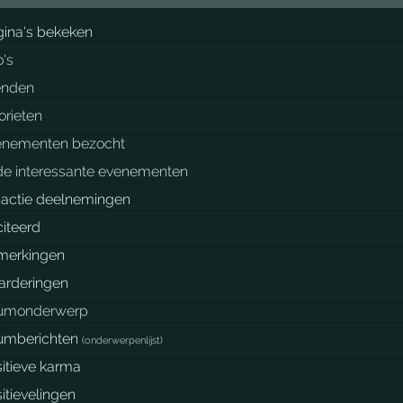
ina's bekeken
o's
enden
orieten
enementen bezocht
de interessante evenementen
nactie deelnemingen
iteerd
merkingen
arderingen
rumonderwerp
rumberichten
(
onderwerpenlijst
)
itieve karma
itievelingen