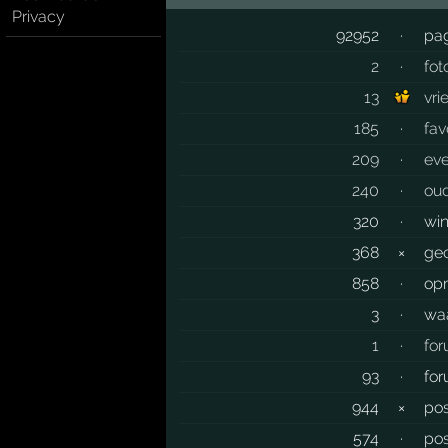
Privacy
92952
·
pag
2
·
fot
13
vri
185
·
fav
209
·
ev
240
·
ou
320
·
wi
368
×
gec
858
·
op
3
·
wa
1
·
fo
93
·
fo
944
×
pos
574
·
pos