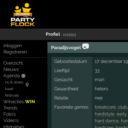
Profiel
· 1131553
📷
Inloggen
Paradijsvogel
Registreren
Geboortedatum
17 december 1
Overzicht
Nieuws
Leeftijd
33
Agenda
Geslacht
man
nu & straks
Geaardheid
hetero
kaart
festivals
Relatie
nee
Winacties
WIN
Favoriete genres
breakcore
,
club
Trends
hardstyle
,
early
Foto's
Video's
hard dance
,
har
Interviews
hardcore
,
hards