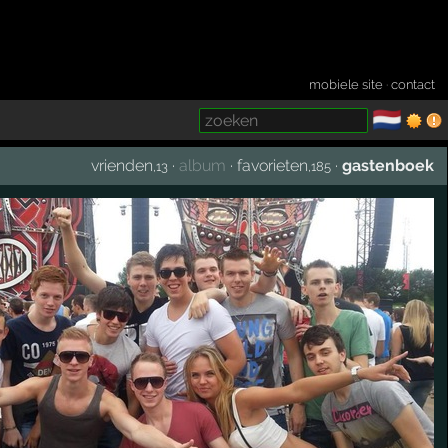
mobiele site
·
contact
🇳🇱
­
vrienden
·
album
·
favorieten
·
gastenboek
,13
,185