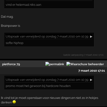
vind er helemaal niks aan
Dat mag.
Brainpower is
Uitspraak
van verwijderd op zondag 7 maart 2010 om 10:39:
▶
softe hiphop
laatste aanpassing
7 maart 2010 17:01
pietforce 79
7 maart 2010 17:01
Uitspraak
van verwijderd op zondag 7 maart 2010 om 10:39:
▶
promo moet het gewoon bij hardcore houden
Ik vind tot je moet openstaan voor nieuwe dingen,en niet zo in hokjes
denken