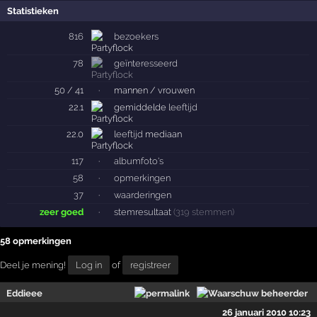
Statistieken
816
bezoekers
78
geïnteresseerd
50 / 41
·
mannen / vrouwen
22.1
gemiddelde
leeftijd
22.0
leeftijd
mediaan
117
·
albumfoto's
58
·
opmerkingen
37
·
waarderingen
zeer goed
·
stemresultaat
(319 stemmen)
58 opmerkingen
Deel je mening!
Log in
of
registreer
Eddieee
26 januari 2010 10:23