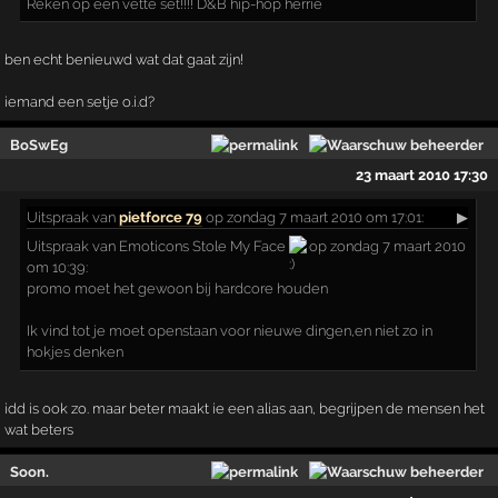
Reken op een vette set!!!! D&B hip-hop herrie
ben echt benieuwd wat dat gaat zijn!
iemand een setje o.i.d?
BoSwEg
23 maart 2010 17:30
Uitspraak
van
pietforce 79
op zondag 7 maart 2010 om 17:01:
▶
Uitspraak van Emoticons Stole My Face
op zondag 7 maart 2010
om 10:39:
promo moet het gewoon bij hardcore houden
Ik vind tot je moet openstaan voor nieuwe dingen,en niet zo in
hokjes denken
idd is ook zo. maar beter maakt ie een alias aan, begrijpen de mensen het
wat beters
Soon.