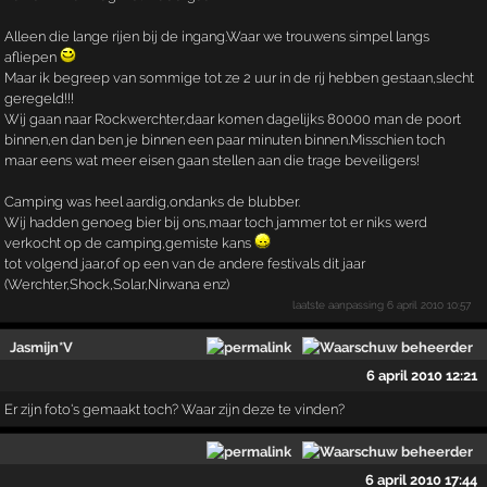
Alleen die lange rijen bij de ingang.Waar we trouwens simpel langs
afliepen
Maar ik begreep van sommige tot ze 2 uur in de rij hebben gestaan,slecht
geregeld!!!
Wij gaan naar Rockwerchter,daar komen dagelijks 80000 man de poort
binnen,en dan ben je binnen een paar minuten binnen.Misschien toch
maar eens wat meer eisen gaan stellen aan die trage beveiligers!
Camping was heel aardig,ondanks de blubber.
Wij hadden genoeg bier bij ons,maar toch jammer tot er niks werd
verkocht op de camping,gemiste kans
tot volgend jaar,of op een van de andere festivals dit jaar
(Werchter,Shock,Solar,Nirwana enz)
laatste aanpassing
6 april 2010 10:57
Jasmijn*V
6 april 2010 12:21
Er zijn foto's gemaakt toch? Waar zijn deze te vinden?
6 april 2010 17:44