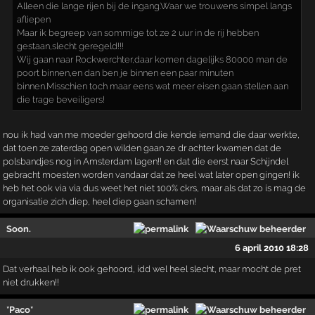
Alleen die lange rijen bij de ingang.Waar we trouwens simpel langs
afliepen
Maar ik begreep van sommige tot ze 2 uur in de rij hebben
gestaan,slecht geregeld!!!
Wij gaan naar Rockwerchter,daar komen dagelijks 80000 man de
poort binnen,en dan ben je binnen een paar minuten
binnen.Misschien toch maar eens wat meer eisen gaan stellen aan
die trage beveiligers!
nou ik had van me moeder gehoord die kende iemand die daar werkte,
dat toen ze zaterdag open wilden gaan ze dr achter kwamen dat de
polsbandjes nog in Amsterdam lagen!! en dat die eerst naar Schijndel
gebracht moesten worden vandaar dat ze heel wat later open gingen! ik
heb het ook via via dus weet het niet 100% ckrs, maar als dat zo is mag de
organisatie zich diep, heel diep gaan schamen!
Soon.
6 april 2010 18:28
Dat verhaal heb ik ook gehoord, idd wel heel slecht, maar mocht de pret
niet drukken!!
*Paco*