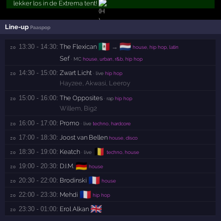
lekker los in de Extrema tent!
Line-up
Paaspop
🇲🇽
🇳🇱
13:30 - 14:30:
The Flexican
→
zo 
house, hip hop, latin
Sef
· MC
house, urban, r&b, hip hop
14:30 - 15:00:
Zwart Licht
zo 
· live
hip hop
Hayzee
,
Akwasi
,
Leeroy
15:00 - 16:00:
The Opposites
zo 
· rap
hip hop
Willem
,
Big2
16:00 - 17:00:
Promo
zo 
· live
techno, hardcore
17:00 - 18:30:
Joost van Bellen
zo 
house, disco
🇧🇪
18:30 - 19:00:
Keatch
zo 
· live
techno, house
🇩🇪
19:00 - 20:30:
D.I.M.
zo 
house
🇫🇷
20:30 - 22:00:
Brodinski
zo 
house
🇫🇷
22:00 - 23:30:
Mehdi
zo 
hip hop
🇬🇧
23:30 - 01:00:
Erol Alkan
zo 