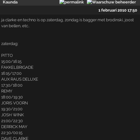
Kaunda
1 februari 2010 17:50
ja clarke en techno is op zaterdag, zondag is bagger met brodinski, joost
van bellen, etc..
zaterdag:
PITTO
15:00/16:15
FAKKELBRIGADE
16:15/17:00
AUX RAUS DELUXE
17:30/18:00
REMY
18:00/19:30
JORIS VOORN
19:30/21:00
JOSH WINK
21:00/22:30
DERRICK MAY
22:30/00:15
DAVE CLARKE