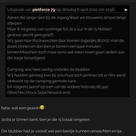
Uitspraak
van
pietforce 79
op dinsdag 6 april 2010 om 10:56:
▶
Alleen die lange rijen bij de ingang.Waar we trouwens simpel langs
afliepen
Maar ik begreep van sommige tot ze 2 uur in de rij hebben
gestaan,slecht geregeld!!!
Wij gaan naar Rockwerchter,daar komen dagelijks 80000 man de
poort binnen,en dan ben je binnen een paar minuten
binnen.Misschien toch maar eens wat meer eisen gaan stellen aan
die trage beveiligers!
Camping was heel aardig,ondanks de blubber.
Wij hadden genoeg bier bij ons,maar toch jammer tot er niks werd
verkocht op de camping,gemiste kans
tot volgend jaar,of op een van de andere festivals dit jaar
(Werchter,Shock,Solar,Nirwana enz)
haha, wat een gezeik!
zodra je binnen bent, ben je die rij totaal vergeten.
Die blubber had je vooraf wel een beetje kunnen verwachten en tja....