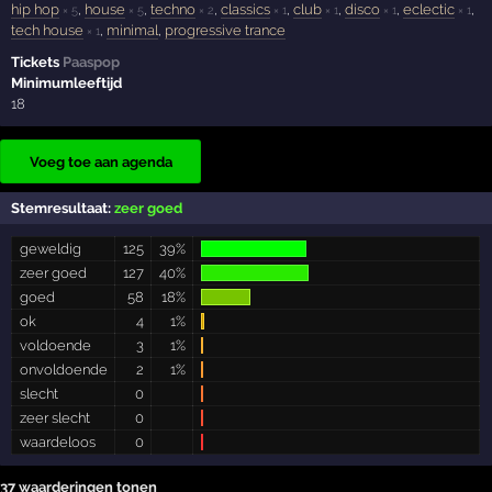
hip hop
,
house
,
techno
,
classics
,
club
,
disco
,
eclectic
,
× 5
× 5
× 2
× 1
× 1
× 1
× 1
tech house
,
minimal
,
progressive trance
× 1
Tickets
Paaspop
Minimumleeftijd
18
Voeg toe aan agenda
Stemresultaat:
zeer goed
geweldig
125
39%
zeer goed
127
40%
goed
58
18%
ok
4
1%
voldoende
3
1%
onvoldoende
2
1%
slecht
0
zeer slecht
0
waardeloos
0
37 waarderingen tonen