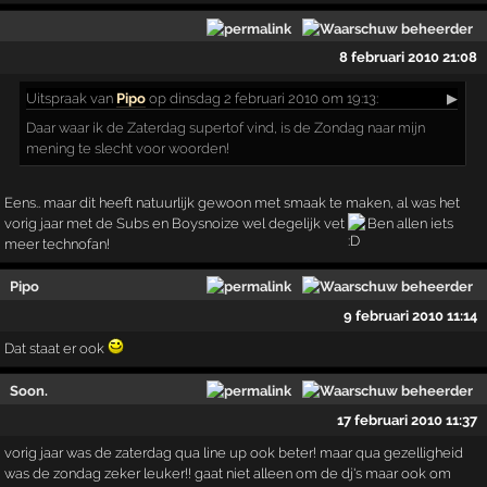
8 februari 2010 21:08
Uitspraak
van
Pipo
op dinsdag 2 februari 2010 om 19:13:
▶
Daar waar ik de Zaterdag supertof vind, is de Zondag naar mijn
mening te slecht voor woorden!
Eens.. maar dit heeft natuurlijk gewoon met smaak te maken, al was het
vorig jaar met de Subs en Boysnoize wel degelijk vet
Ben allen iets
meer technofan!
Pipo
9 februari 2010 11:14
Dat staat er ook
Soon.
17 februari 2010 11:37
vorig jaar was de zaterdag qua line up ook beter! maar qua gezelligheid
was de zondag zeker leuker!! gaat niet alleen om de dj's maar ook om