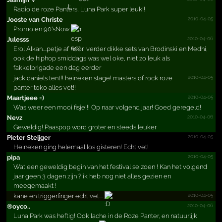
Radio de roze Panters, Luna Park super leuk!!
2010-04-05
Jooste van Christe
Promo en 90'sNow
2010-04-06
Julesss
Erol Alkan....petje af hoor, verder dikke sets van Brodinski en Medhi,
ook de hiphop smiddags was wel oke, niet zo leuk als
fakkelbrigade een dag eerder
2010-04-05
jack daniels tent!! heineken stage! masters of rock roze
panter toko alles vet!!
2010-04-05
Maartjeee =)
Was weer een mooi fisje!!! Op naar volgend jaar! Goed geregeld!
2010-04-06
Nevz
Geweldig! Paaspop word groter en steeds leuker
2010-04-05
Pieter Steijger
Heineken ging helemaal los gisteren! Echt vet!
2010-04-05
pipa
Wat een geweldig begin van het festival seizoen ! Kan het volgend
jaar geen 3 dagen zijn ? ik heb nog niet alles gezien en
meegemaakt !
2010-04-05
kane en triggerfinger echt vet....
2010-04-06
®oyco..
Luna Park was heftig! Ook lache in de Roze Panter, en natuurlijk