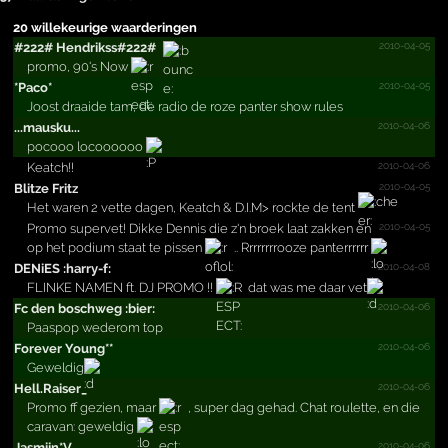
20 willekeurige waarderingen
2010-04-05
#­222#­ Hendrikss#­222#­
promo, 90's Now
2010-04-05
*Paco*
Joost draaide tam, de radio de roze panter show rules
2010-04-06
...mausku...
pocooo locoooooo
2010-04-06
Keatch!!
2010-04-05
Blitze Fritz
Het waren 2 vette dagen, Keatch & D.I.M> rockte de tent
2010-04-05
Promo supervet! Dikke Dennis die z'n broek laat zakken en
op het podium staat te pissen
.. Rrrrrrrrooze panterrrrrr
2010-04-08
DENiES :harry-f:
FLINKE NAMEN ft. DJ PROMO !!
dat was me daar vet
2010-04-06
Fc den boschweg :bier:
Paaspop wederom top
2010-04-06
Forever Young**­
Geweldig
2010-04-06
Hell.Raiser_
Promo ff gezien, maar
, super dag gehad. Chat roulette, en die
caravan: geweldig
2010-04-06
Jasmijn*V