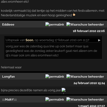
alles eromheen etc!
kostelijk vermaakt bij dat tentje op het midden van het festivalterrein, met
Nederlandstalige muziek en een hoop gekkigheid
Eddieee
18 februari 2010 22:06
Uitspraak
van
Soon.
op woensdag 17 februari 2010 om 11:37:
▶
vorig jaar was de zaterdag qua line up ook beter! maar qua
gezelligheid was de zondag zeker leuker!! gaat niet alleen om de
dj's maar ook om alles eromheen etc!
helemaal waar
LongFan
24 februari 2010 15:24
bijna precies dezelfde namen als vorig jaar
::::MaikY::::
3 maart 2010 07:57