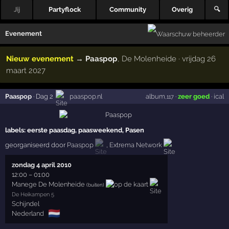
Jij
Partyflock
Community
Overig
🔍
Evenement
Nieuw evenement
→
Paaspop
, De Molenheide · vrijdag 26
maart 2027
Paaspop
·
Dag 2
paaspop.nl
album
·
zeer goed
·
ical
,117
labels:
eerste paasdag, paasweekend, Pasen
georganiseerd door
Paaspop
,
Extrema Network
zondag 4 april 2010
12:00
–
01:00
Manege De Molenheide
(buiten)
De Heikampen 5
Schijndel
🇳🇱
Nederland