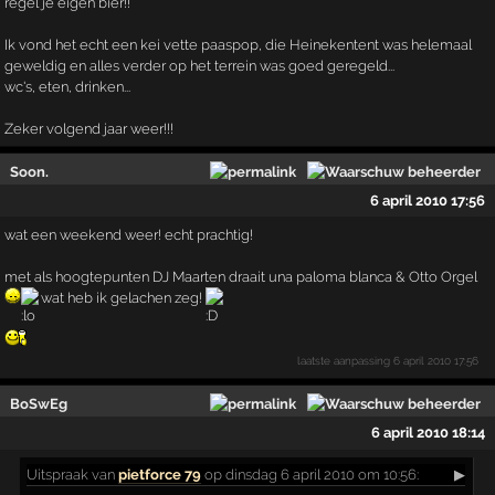
regel je eigen bier!!
Ik vond het echt een kei vette paaspop, die Heinekentent was helemaal
geweldig en alles verder op het terrein was goed geregeld...
wc's, eten, drinken...
Zeker volgend jaar weer!!!
Soon.
6 april 2010 17:56
wat een weekend weer! echt prachtig!
met als hoogtepunten DJ Maarten draait una paloma blanca & Otto Orgel
wat heb ik gelachen zeg!
laatste aanpassing
6 april 2010 17:56
BoSwEg
6 april 2010 18:14
Uitspraak
van
pietforce 79
op dinsdag 6 april 2010 om 10:56:
▶