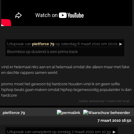
Uitspraak
van
pietforce 79
op zaterdag 6 maart 2010 om 00:01:
▶
Boombox op duizend is een prima track
vind er helemaal niks aan en al helemaal omdat die alleen maar met fake
en slechte rappers samen werkt
promo moet het gewoon bij hardcore houden vind ik en geen softe
hiphop beats gaan maken omdat hiphop tegenwoordig populairder is dan
hardcore
laatste aanpassing
7 maart 2010 10:42
pietforce 79
7 maart 2010 16:50
Uitspraak
van verwijderd op zondag 7 maart 2010 om 10:39:
▶