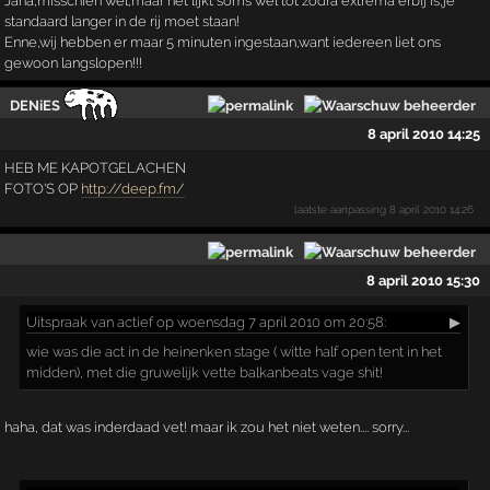
Jaha,misschien wel,maar het lijkt soms wel tot zodra extrema erbij is,je
standaard langer in de rij moet staan!
Enne,wij hebben er maar 5 minuten ingestaan,want iedereen liet ons
gewoon langslopen!!!
DENiES
8 april 2010 14:25
HEB ME KAPOTGELACHEN
FOTO'S OP
http://deep.fm/
laatste aanpassing
8 april 2010 14:26
8 april 2010 15:30
Uitspraak
van actief op woensdag 7 april 2010 om 20:58:
▶
wie was die act in de heinenken stage ( witte half open tent in het
midden), met die gruwelijk vette balkanbeats vage shit!
haha, dat was inderdaad vet! maar ik zou het niet weten.... sorry...