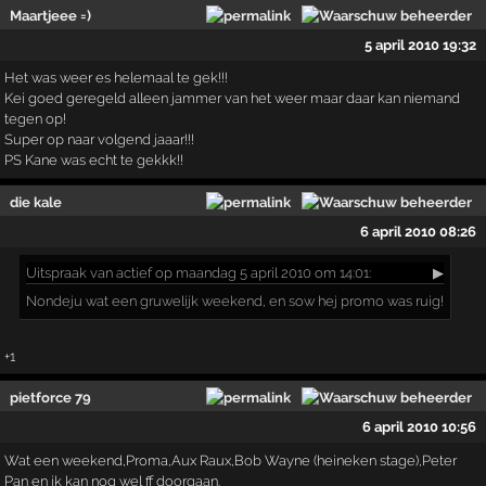
Maartjeee =)
5 april 2010 19:32
Het was weer es helemaal te gek!!!
Kei goed geregeld alleen jammer van het weer maar daar kan niemand
tegen op!
Super op naar volgend jaaar!!!
PS Kane was echt te gekkk!!
die kale
6 april 2010 08:26
Uitspraak
van actief op maandag 5 april 2010 om 14:01:
▶
Nondeju wat een gruwelijk weekend, en sow hej promo was ruig!
+1
pietforce 79
6 april 2010 10:56
Wat een weekend,Proma,Aux Raux,Bob Wayne (heineken stage),Peter
Pan en ik kan nog wel ff doorgaan.