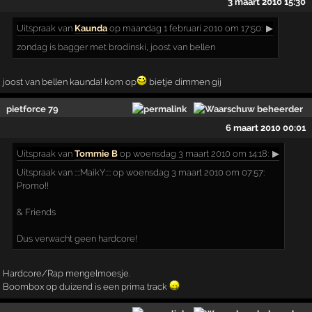
3 maart 2010 15:30
Uitspraak
van
Kaunda
op maandag 1 februari 2010 om 17:50:
▶
zondag is bagger met brodinski, joost van bellen
joost van bellen kaunda! kom op
bietje dimmen gij
pietforce 79
6 maart 2010 00:01
Uitspraak
van
Tommie B
op woensdag 3 maart 2010 om 14:18:
▶
Uitspraak van ::::MaikY:::: op woensdag 3 maart 2010 om 07:57:
Promo!!
& Friends
Dus verwacht geen hardcore!
Hardcore/Rap mengelmoesje.
Boombox op duizend is een prima track