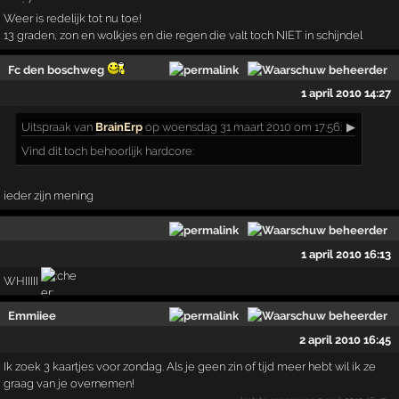
Weer is redelijk tot nu toe!
13 graden, zon en wolkjes en die regen die valt toch NIET in schijndel
Fc den boschweg
1 april 2010 14:27
Uitspraak
van
BrainErp
op woensdag 31 maart 2010 om 17:56:
▶
Vind dit toch behoorlijk hardcore:
ieder zijn mening
1 april 2010 16:13
WHIIIII
Emmiiee
2 april 2010 16:45
Ik zoek 3 kaartjes voor zondag. Als je geen zin of tijd meer hebt wil ik ze
graag van je overnemen!