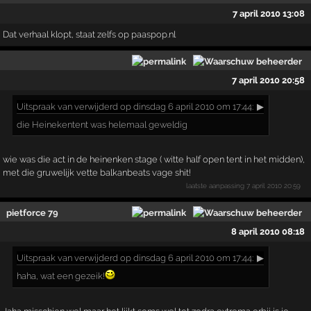
7 april 2010 13:08
Dat verhaal klopt, staat zelfs op paaspop.nl
7 april 2010 20:58
Uitspraak
van verwijderd op dinsdag 6 april 2010 om 17:44:
▶
die Heinekentent was helemaal geweldig
wie was die act in de heinenken stage ( witte half open tent in het midden),
met die gruwelijk vette balkanbeats vage shit!
laatste aanpassing
7 april 2010 20:59
pietforce 79
8 april 2010 08:18
Uitspraak
van verwijderd op dinsdag 6 april 2010 om 17:44:
▶
haha, wat een gezeik!