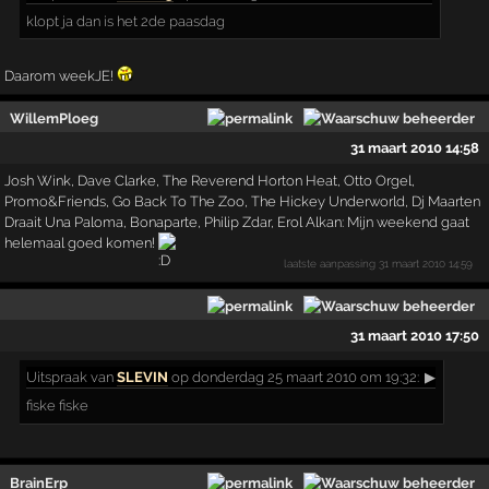
klopt ja dan is het 2de paasdag
Daarom weekJE!
WillemPloeg
31 maart 2010 14:58
Josh Wink, Dave Clarke, The Reverend Horton Heat, Otto Orgel,
Promo&Friends, Go Back To The Zoo, The Hickey Underworld, Dj Maarten
Draait Una Paloma, Bonaparte, Philip Zdar, Erol Alkan: Mijn weekend gaat
helemaal goed komen!
laatste aanpassing
31 maart 2010 14:59
31 maart 2010 17:50
Uitspraak
van
SLEVIN
op donderdag 25 maart 2010 om 19:32:
▶
fiske fiske
BrainErp