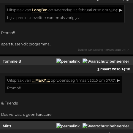
Uitspraak
van
LongFan
op woensdag 24 februari 2010 om 15:24:
▶
bijna precies dezelfde namen als vorig jaar
Promo!!
apart tussen dit programma..
laatste aanpassing
3 maart 2010 07:57
Tommie B
3 maart 2010 14:18
Uitspraak
van
::::MaikY::::
op woensdag 3 maart 2010 om 07:57:
▶
Promo!!
& Friends
Dus verwacht geen hardcore!
Mittt