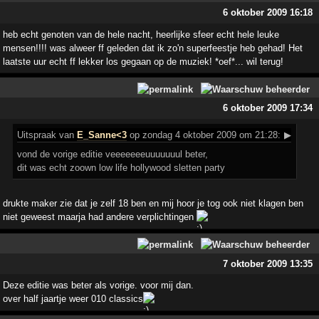
6 oktober 2009 16:18
heb echt genoten van de hele nacht, heerlijke sfeer echt hele leuke
mensen!!!! was alweer ff geleden dat ik zo'n superfeestje heb gehad! Het
laatste uur echt ff lekker los gegaan op de muziek! *oef*... wil terug!
6 oktober 2009 17:34
Uitspraak
van
E_Sanne<3
op zondag 4 oktober 2009 om 21:28:
▶
vond de vorige editie veeeeeeeuuuuuuul beter,
dit was echt zoown low life hollywood sletten party
drukte maker zie dat je zelf 18 ben en mij hoor je tog ook niet klagen ben
niet geweest maarja had andere verplichtingen
7 oktober 2009 13:35
Deze editie was beter als vorige. voor mij dan.
over half jaartje weer 010 classics