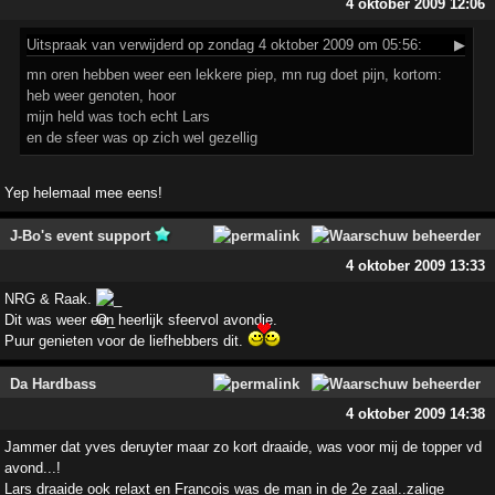
4 oktober 2009 12:06
Uitspraak
van verwijderd op zondag 4 oktober 2009 om 05:56:
▶
mn oren hebben weer een lekkere piep, mn rug doet pijn, kortom:
heb weer genoten, hoor
mijn held was toch echt Lars
en de sfeer was op zich wel gezellig
Yep helemaal mee eens!
J-Bo's event support
4 oktober 2009 13:33
NRG & Raak.
Dit was weer een heerlijk sfeervol avondje.
Puur genieten voor de liefhebbers dit.
Da Hardbass
4 oktober 2009 14:38
Jammer dat yves deruyter maar zo kort draaide, was voor mij de topper vd
avond...!
Lars draaide ook relaxt en Francois was de man in de 2e zaal..zalige