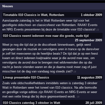
Nieuws
Timetable 010 Classics in Watt, Rotterdam
1 oktober 2009
Aanstaande zaterdag is het in Watt Rotterdam weer tijd voor het
gezelligste oldschool- en classicsfeest van Rotterdam. RAAK! Events
en NRG Events presenteren bij deze de timetable voor 010 classics!
22
010 Classics neemt iedereen mee naar die goede, oude tijd
25 september 2009
Weet je nog die tijd dat je de discotheek binnenkwam, gelijk werd
gevangen door de muziek en vervolgens uren in trance op de dansvloer
je zelf liet meevoeren op de heerlijke beats? De tijd dat je op een feest
kwam en direct iedereen kwijtraakte waar je die avond mee was, om
vervolgens de avond door te brengen met wildvreemden die op die
nacht je beste vrienden waren en die je daarna nooit meer zag of juist
misschien tot de dag van vandaag nog steeds ziet?
18
Lineup presentatie 010 Classics
11 augustus 2009
Zoals vele oldschoolliefhebbers inmiddels weten is zaterdag 3 oktober
Watt in Rotterdam weer het toneel van 010 classics. Na alle bomvolle
en gezellige vorige edities zijn RAAK! Events en NRG Events er weer
met een vette lineup die bij deze gepresenteerd wordt.
19
010 Classics zaterdag 3 oktober in Watt
28 juli 2009