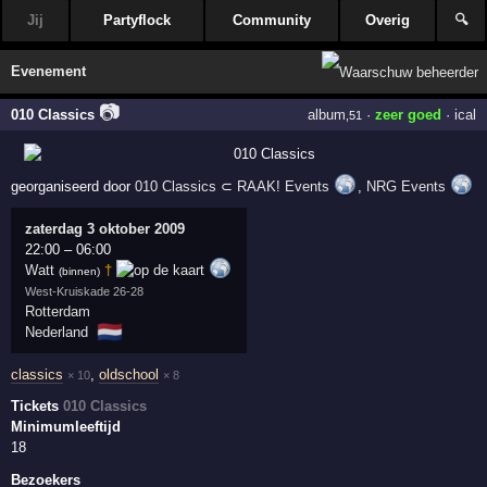
Jij
Partyflock
Community
Overig
🔍
Evenement
📷
010 Classics
album
·
zeer goed
·
ical
,51
georganiseerd door
010 Classics
⊂
RAAK! Events
,
NRG Events
zaterdag 3 oktober 2009
22:00
–
06:00
Watt
†
(binnen)
West-Kruiskade 26-28
Rotterdam
🇳🇱
Nederland
classics
,
oldschool
× 10
× 8
Tickets
010 Classics
Minimumleeftijd
18
Bezoekers