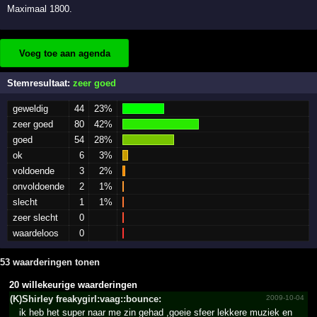
Maximaal 1800.
Voeg toe aan agenda
Stemresultaat:
zeer goed
geweldig
44
23%
zeer goed
80
42%
goed
54
28%
ok
6
3%
voldoende
3
2%
onvoldoende
2
1%
slecht
1
1%
zeer slecht
0
waardeloos
0
53 waarderingen tonen
20 willekeurige waarderingen
(K)Shirley freaky­girl:v­aag::b­ounce:
2009-10-04
ik heb het super naar me zin gehad ,goeie sfeer lekkere muziek en