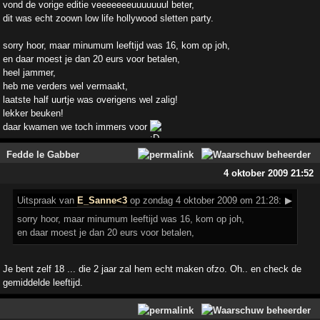
vond de vorige editie veeeeeeeuuuuuuul beter,
dit was echt zoown low life hollywood sletten party.
sorry hoor, maar minumum leeftijd was 16, kom op joh,
en daar moest je dan 20 eurs voor betalen,
heel jammer,
heb me verders wel vermaakt,
laatste half uurtje was overigens wel zalig!
lekker beuken!
daar kwamen we toch immers voor
Fedde le Gabber
4 oktober 2009 21:52
Uitspraak
van
E_Sanne<3
op zondag 4 oktober 2009 om 21:28:
▶
sorry hoor, maar minumum leeftijd was 16, kom op joh,
en daar moest je dan 20 eurs voor betalen,
Je bent zelf 18 ... die 2 jaar zal hem echt maken ofzo. Oh.. en check de
gemiddelde leeftijd.