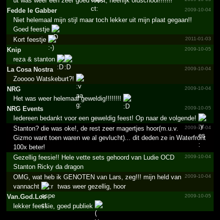
ut was weer een zeer goed feest, heerlijk oldschool!!!!!!!
Fedde le Gabber
2009-10-04
Niet helemaal mijn stijl maar toch lekker uit mijn plaat gegaan!!
Goed feestje
Kort feestje
2011-01-03
Knip
2009-10-05
reza & stanton
La Cosa Nostra
2009-10-04
Zooooo Watskeburt?!
NRG
2009-10-04
Het was weer helemaal geweldig!!!!!!!!
NRG Events
2009-10-05
Iedereen bedankt voor een geweldig feest! Op naar de volgende!
Stanton? die was oke!, de rest zeer magertjes hoor(m.u.v.
2009-10-04
Gizmo want toen waren we al gevlucht)... dit deden ze in Waterfront
100x beter!
Gezellig feesie!! Hele vette sets gehoord van Ludie OCD
2009-10-04
Stanton Ricky da dragon
OMG, wat heb ik GENOTEN van Lars, zeg!!! mijn held van
2009-10-04
vannacht
twas weer gezellig, hoor
Van.God.Los
2009-10-05
lekker feessie, goed publiek