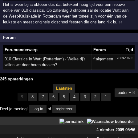
Het is weer bijna oktober dus dat betekent hoog tijd voor een nieuwe
editie van 010 classics. Op zaterdag 3 oktober zal de locatie Watt aan
de West-Kruiskade in Rotterdam weer het toneel zijn voor één van de
leukste en meest originele oldschool feesten die ons land rijk is.
14
Forum
Forumonderwerp
Forum
Tijd
2009-10-03
010 Classics in Watt (Rotterdam) - Welke dj's
f:algemeen
willen we daar horen draaien?
245 opmerkingen
Laatsten
ouder ≡ 8
9
8
7
6
5
4
3
2
1
Deel je mening!
Log in
of
registreer
4 oktober 2009 05:56