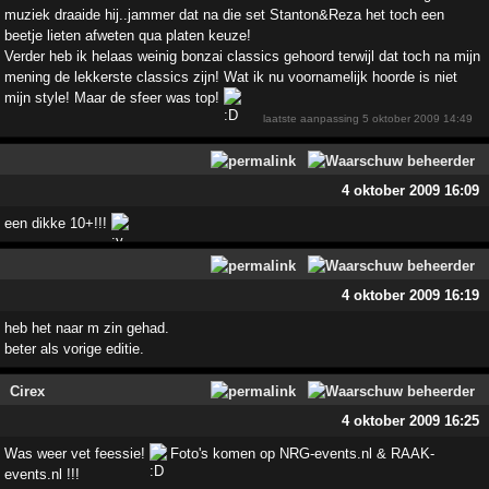
muziek draaide hij..jammer dat na die set Stanton&Reza het toch een
beetje lieten afweten qua platen keuze!
Verder heb ik helaas weinig bonzai classics gehoord terwijl dat toch na mijn
mening de lekkerste classics zijn! Wat ik nu voornamelijk hoorde is niet
mijn style! Maar de sfeer was top!
laatste aanpassing
5 oktober 2009 14:49
4 oktober 2009 16:09
een dikke 10+!!!
4 oktober 2009 16:19
heb het naar m zin gehad.
beter als vorige editie.
Cirex
4 oktober 2009 16:25
Was weer vet feessie!
Foto's komen op NRG-events.nl & RAAK-
events.nl !!!