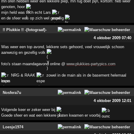
mn oren hebben weer een lekkere piep, mn rug doet pijn, kortom: heb weer
genoten, hoor
mijn held was toch echt Lars
en de sfeer was op zich wel gezellig
!! Plukkie !! -{fotograaf}-
4 oktober 2009 07:40
Was weer een top avond, lekkere sets gehoord, veel vrouwelijk schoon
aanwezig en gezellig volk
foto's staan maandagavond online @
www.plukkies-partypics.com
NRG & RAAK
zowel in de main als in de basement helemaal
losss
Nosfera7u
4 oktober 2009 12:01
Volgende keer er zeker weer bij
Goede sfeer en wat een lekkere platen kwamen er voorbij
Loesje1974