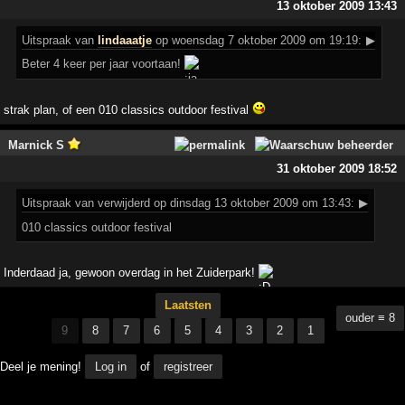
13 oktober 2009 13:43
Uitspraak
van
lindaaatje
op woensdag 7 oktober 2009 om 19:19:
▶
Beter 4 keer per jaar voortaan!
strak plan, of een 010 classics outdoor festival
Marnick S
31 oktober 2009 18:52
Uitspraak
van verwijderd op dinsdag 13 oktober 2009 om 13:43:
▶
010 classics outdoor festival
Inderdaad ja, gewoon overdag in het Zuiderpark!
Laatsten
ouder ≡ 8
9
8
7
6
5
4
3
2
1
Deel je mening!
Log in
of
registreer