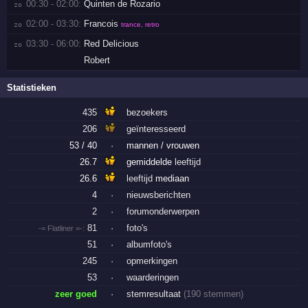
00:30 - 02:00:
Quinten de Rozario
zo 
02:00 - 03:30:
Francois
zo 
trance, retro
03:30 - 06:00:
Red Delicious
zo 
Robert
Statistieken
435
bezoekers
206
geïnteresseerd
53 / 40
·
mannen / vrouwen
26.7
gemiddelde
leeftijd
26.6
leeftijd
mediaan
4
·
nieuwsberichten
2
·
forumonderwerpen
81
·
foto's
-= Flatliner =-:
51
·
albumfoto's
245
·
opmerkingen
53
·
waarderingen
zeer goed
·
stemresultaat
(190 stemmen)