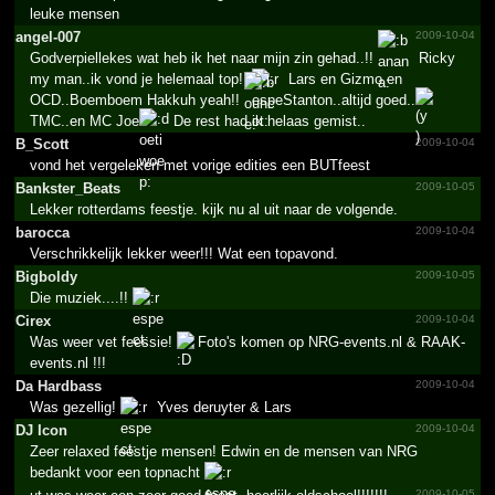
leuke mensen
angel-007
2009-10-04
Godverpiellekes wat heb ik het naar mijn zin gehad..!!
Ricky
my man..ik vond je helemaal top!!
Lars en Gizmo en
OCD..Boemboem Hakkuh yeah!!
Stanton..altijd goed..
TMC..en MC Joe
De rest had ik helaas gemist..
B_Scott
2009-10-04
vond het vergeleken met vorige edities een BUTfeest
Bankster_­Beats
2009-10-05
Lekker rotterdams feestje. kijk nu al uit naar de volgende.
barocca
2009-10-04
Verschrikkelijk lekker weer!!! Wat een topavond.
Bigboldy
2009-10-05
Die muziek....!!
Cirex
2009-10-04
Was weer vet feessie!
Foto's komen op NRG-events.nl & RAAK-
events.nl !!!
Da Hardbass
2009-10-04
Was gezellig!
Yves deruyter & Lars
DJ Icon
2009-10-04
Zeer relaxed feestje mensen! Edwin en de mensen van NRG
bedankt voor een topnacht
2009-10-05