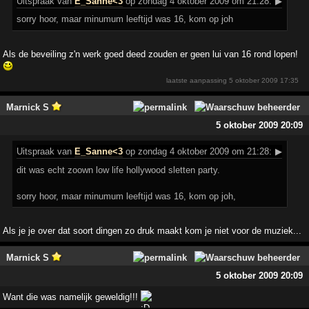
Uitspraak
van
E_Sanne<3
op zondag 4 oktober 2009 om 21:28:
▶
sorry hoor, maar minumum leeftijd was 16, kom op joh
Als de beveiling z'n werk goed deed zouden er geen lui van 16 rond lopen!
laatste aanpassing
5 oktober 2009 17:35
Marnick S
5 oktober 2009 20:09
Uitspraak
van
E_Sanne<3
op zondag 4 oktober 2009 om 21:28:
▶
dit was echt zoown low life hollywood sletten party.
sorry hoor, maar minumum leeftijd was 16, kom op joh,
Als je je over dat soort dingen zo druk maakt kom je niet voor de muziek...
Marnick S
5 oktober 2009 20:09
Want die was namelijk geweldig!!!