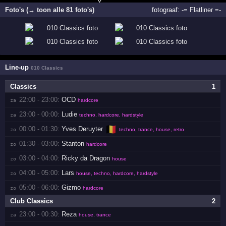
Foto's (→ toon alle 81 foto's)
fotograaf:
-= Flatliner =-
Line-up
010 Classics
Classics
1
22:00 - 23:00:
OCD
za 
hardcore
23:00 - 00:00:
Ludie
za 
techno, hardcore, hardstyle
🇧🇪
00:00 - 01:30:
Yves Deruyter
zo 
techno, trance, house, retro
01:30 - 03:00:
Stanton
zo 
hardcore
03:00 - 04:00:
Ricky da Dragon
zo 
house
04:00 - 05:00:
Lars
zo 
house, techno, hardcore, hardstyle
05:00 - 06:00:
Gizmo
zo 
hardcore
Club Classics
2
23:00 - 00:30:
Reza
za 
house, trance