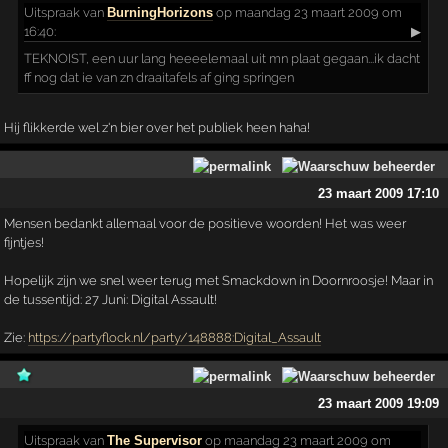
Uitspraak
van
BurningHorizons
op maandag 23 maart 2009 om
16:40:
▶
TEKNOIST, een uur lang heeeelemaal uit mn plaat gegaan...ik dacht
ff nog dat ie van zn draaitafels af ging springen
Hij flikkerde wel z'n bier over het publiek heen haha!
23 maart 2009 17:10
Mensen bedankt allemaal voor de positieve woorden! Het was weer
fijntjes!
Hopelijk zijn we snel weer terug met Smackdown in Doornroosje! Maar in
de tussentijd: 27 Juni: Digital Assault!
Zie:
https://partyflock.nl/party/148888:Digital_Assault
23 maart 2009 19:09
Uitspraak
van
The Supervisor
op maandag 23 maart 2009 om