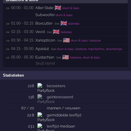
🇬🇧
00:00 - 01:00:
Alter State
zo 
drum & bass
Subwoofer
drum & bass
🇬🇧
01:00 - 02:15:
Boxcutter
zo 
· live
dubstep
🇬🇧
02:15 - 03:30:
Vex'd
zo 
· live
dubstep
🇺🇸
03:30 - 04:15:
Xanopticon
zo 
· live
drum & bass, hardcore
04:15 - 05:00:
Apzolut
zo 
· live
drum & bass, hardcore, hard techno, downtempo
🇺🇸
05:00 - 05:30:
Eustachian
zo 
· live
hardcore, drum & bass
Skull Vomit
Statistieken
228
bezoekers
138
geïnteresseerd
67 / 20
·
mannen / vrouwen
22.8
gemiddelde
leeftijd
23.1
leeftijd
mediaan