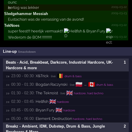
2009-03-22
hertog was lekker
2009-03-23
Sledge­hammer Messiah
Eustachian was de verrassing van de avond!
2009-03-22
TekNoes
super feest!!! heerlijk vermaakt!!
Hellfish & Bryan Fury
2009-03-22
Wederom de BOM !!!!!!!!!!!
Line-up
Smackdown
Beats - Acid, Breakbeat, Darkcore, Industrial Hardcore, UK-
1
Hardcore & more
🇧🇪
23:00 - 00:30:
X&Trick
za 
· live
drum & bass
🇵🇱
🇨🇦
00:30 - 01:30:
Bogdan Raczynski
→
zo 
· live
drum & bass
🇬🇧
01:30 - 02:30:
The Teknoist
zo 
· live
hardcore, hard techno
🇬🇧
02:30 - 03:45:
Hellfish
zo 
hardcore
🇬🇧
03:45 - 05:00:
Bryan Fury
zo 
hardcore
05:00 - 06:00:
Element: Destruction
zo 
hardcore, hard techno
Breakz - Ambient, IDM, Dubstep, Drum & Bass, Jungle
2
Breakcore & More