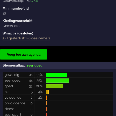
Deurverkoop:
€
17
,50
Minimumleeftijd
16
Kledingvoorschrift
Uncensored
Winactie (gesloten)
5× 1 gastenlijst: 146 deelnemers
Voeg toe aan agenda
Stemresultaat:
zeer goed
geweldig
41
33%
zeer goed
44
35%
goed
33
26%
ok
5
4%
voldoende
2
2%
onvoldoende
0
slecht
0
zeer slecht
0