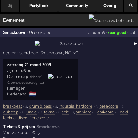
Jij
Partyflock
Community
Overig
🔍
Evenement
Smackdown
·
Uncensored
album
·
zeer goed
·
ical
,36
▶
georganiseerd door
Smackdown
,
NG-NG
zaterdag 21 maart 2009
23:00
–
06:00
Doornroosje
—
(binnen)
Groenewoudseweg 322
Nijmegen
🇳🇱
Nederland
breakbeat
,
drum & bass
,
industrial hardcore
,
breakcore
,
× 4
× 4
× 3
× 2
dubstep
,
jungle
,
tekno
,
acid
,
ambient
,
darkcore
,
acid
× 2
× 2
× 2
× 1
× 1
× 1
techno
,
disco
,
frenchcore
Tickets & prijzen
Smackdown
Voorverkoop:
€
15
,-