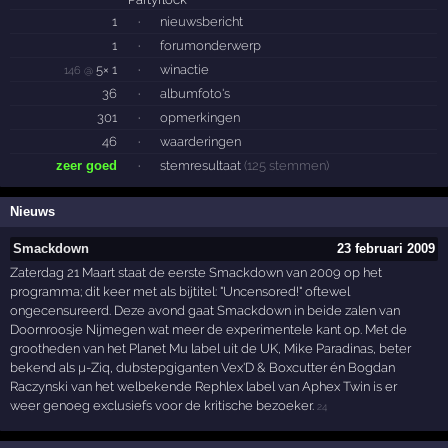
1
·
nieuwsbericht
1
·
forumonderwerp
5× 1
·
winactie
146 @
36
·
albumfoto's
301
·
opmerkingen
46
·
waarderingen
zeer goed
·
stemresultaat
(125 stemmen)
Nieuws
Smackdown
23 februari 2009
Zaterdag 21 Maart staat de eerste Smackdown van 2009 op het
programma; dit keer met als bijtitel: "Uncensored!" oftewel
ongecensureerd. Deze avond gaat Smackdown in beide zalen van
Doornroosje Nijmegen wat meer de experimentele kant op. Met de
grootheden van het Planet Mu label uit de UK, Mike Paradinas, beter
bekend als µ-Ziq, dubstepgiganten Vex'D & Boxcutter én Bogdan
Raczynski van het welbekende Rephlex label van Aphex Twin is er
weer genoeg exclusiefs voor de kritische bezoeker.
24