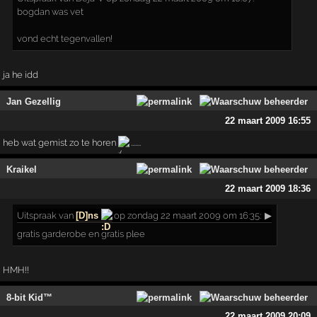
bogdan was vet
vond echt tegenvallen!
ja he idd
Jan Gezellig
22 maart 2009 16:55
heb wat gemist zo te horen
.......
Kraikel
22 maart 2009 18:36
Uitspraak
van
[D]ns
op zondag 22 maart 2009 om 16:35:
▶
gratis garderobe en gratis plee
HMH!!
8-bit Kid™
22 maart 2009 20:09