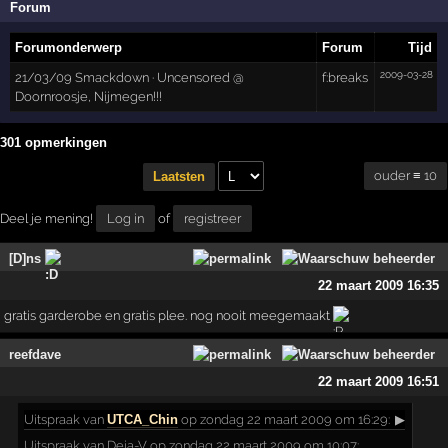
Forum
Forumonderwerp
Forum
Tijd
2009-03-28
21/03/09 Smackdown · Uncensored @
f:breaks
Doornroosje, Nijmegen!!!
301 opmerkingen
ouder ≡ 10
Laatsten
Deel je mening!
Log in
of
registreer
[D]ns
22 maart 2009 16:35
gratis garderobe en gratis plee. nog nooit meegemaakt
reefdave
22 maart 2009 16:51
Uitspraak
van
UTCA_Chin
op zondag 22 maart 2009 om 16:29:
▶
Uitspraak van Deja-V op zondag 22 maart 2009 om 10:07: