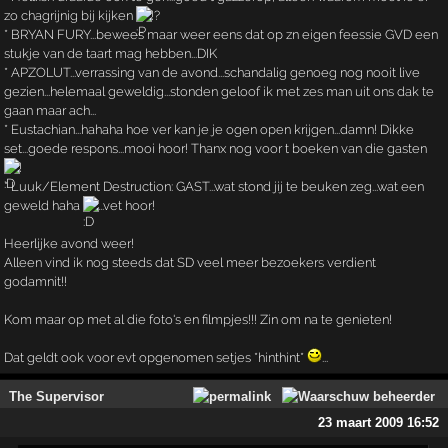
zo chagrijnig bij kijken
!?
* BRYAN FURY...bewees maar weer eens dat op zn eigen feessie GVD een
stukje van de taart mag hebben...DIK
* APZOLUT...verrassing van de avond...schandalig genoeg nog nooit live
gezien...helemaal geweldig...stonden geloof ik met zes man uit ons dak te
gaan maar ach...
* Eustachian...hahaha hoe ver kan je je ogen open krijgen...damn! Dikke
set...goede respons...mooi hoor! Thanx nog voor t boeken van die gasten
!
* Luuk/Element Destruction: GAST...wat stond jij te beuken zeg...wat een
geweld haha
...vet hoor!
Heerlijke avond weer!
Alleen vind ik nog steeds dat SD veel meer bezoekers verdient
godamnit!!
Kom maar op met al die foto's en filmpjes!!! Zin om na te genieten!
Dat geldt ook voor evt opgenomen setjes *hinthint*
...
The Supervisor
23 maart 2009 16:52