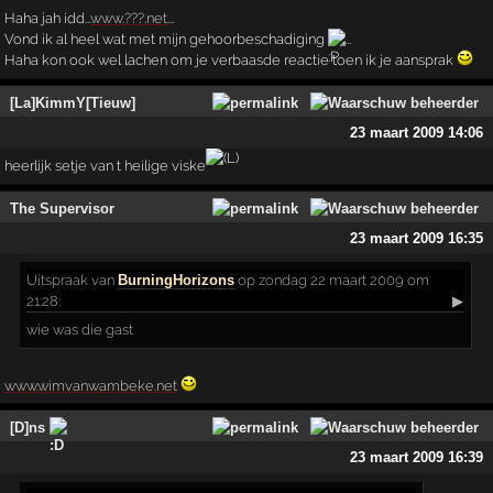
Haha jah idd...
www.???.net
...
Vond ik al heel wat met mijn gehoorbeschadiging
...
Haha kon ook wel lachen om je verbaasde reactie toen ik je aansprak
[La]KimmY[Tieuw]
23 maart 2009 14:06
heerlijk setje van t heilige viske
The Supervisor
23 maart 2009 16:35
Uitspraak
van
BurningHorizons
op zondag 22 maart 2009 om
21:28:
▶
wie was die gast
www.wimvanwambeke.net
[D]ns
23 maart 2009 16:39