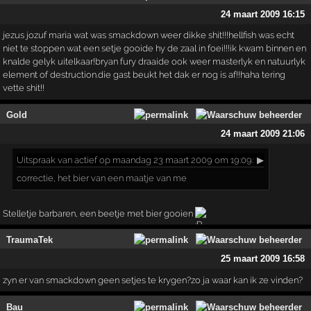
24 maart 2009 16:15
jezus jozuf maria wat was smackdown weer dikke shit!!!hellfish was echt
niet te stoppen wat een setje gooide hy de zaal in foei!!!ik kwam binnen en
knalde gelyk uitelkaar!bryan fury draaide ook weer masterlyk en natuurlyk
element of destruction.die gast beukt het dak er nog is af!!haha tering
vette shit!!
Gold
24 maart 2009 21:06
Uitspraak
van actief op maandag 23 maart 2009 om 19:09:
▶
correctie, het bier van een maatje van me
Stelletje barbaren, een beetje met bier gooien
TraumaTek
25 maart 2009 16:58
zyn er van smackdown geen setjes te krygen?zo ja waar kan ik ze vinden?
Bau