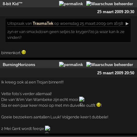
8-bit Kid™
25 maart 2009 20:30
Uitspraak
van
TraumaTek
op woensdag 25 maart 2009 om 16:58:
▶
zyn er van smackdown geen setjes te krygen?zo ja waar kan ik ze
vinden?
binnenkort
BurningHorizons
25 maart 2009 20:50
Ik kreeg ook al een Trojan binnen!!!
Vette foto's verder allemaal!
Die van Wim Van Wambeke zijn echt mooi
!
Sta er een paar keer mooi op met mn duivelse outfit
!
Goeie bezoekers aantallen Luuk! Volgende keer t dubbele!
2 Mei Gent wordt feesje
!