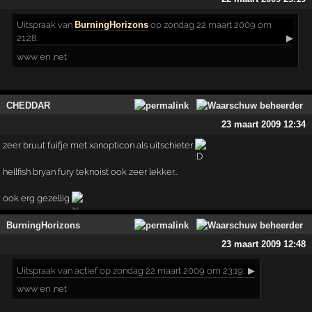
Uitspraak
van
BurningHorizons
op zondag 22 maart 2009 om
21:28:
▶
www en .net
CHEDDAR
23 maart 2009 12:34
zeer bruut fuifje met xanopticon als uitschieter
hellfish bryan fury teknoist ook zeer lekker...
ook erg gezellig
BurningHorizons
23 maart 2009 12:48
Uitspraak
van actief op zondag 22 maart 2009 om 23:19:
▶
www en .net