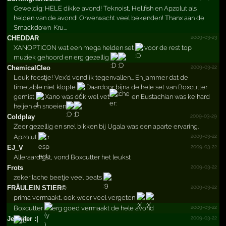
Geweldig: HELE dikke avond! Teknoist, Hellfish en Apzolut als
helden van de avond! Onverwacht veel bekenden! Thanx aan de
Smackdown-Kru...
2009-03-23
CHEDDAR
XANOPTICON wat een mega helden set
voor de rest top
muziek gehoord en erg gezellig
2009-03-22
ChemicalCleo
Leuk feestje! Vex'd vond ik tegenvallen... En jammer dat de
timetable niet klopte
Daardoor bijna de hele set van Boxcutter
gemist
Xano was ook wel vet
en Eustachian was keihard
heijen en snoeien
2009-03-29
Coldplay
Zeer gezellig en snel bikken bij Ugala was een aparte ervaring.
2009-03-22
Apzolut
2009-03-22
EJ_V
Alleraardigst, vond Boxcutter het leukst
2009-03-22
Frots
zeker lache beetje veel beats
2009-03-22
FRÄULEIN STIER©
prima vermaakt, ook weer veel vergeten
2009-03-22
Boxcutter
erg goed vermaakt de hele avond
2009-03-22
Jennifer :|