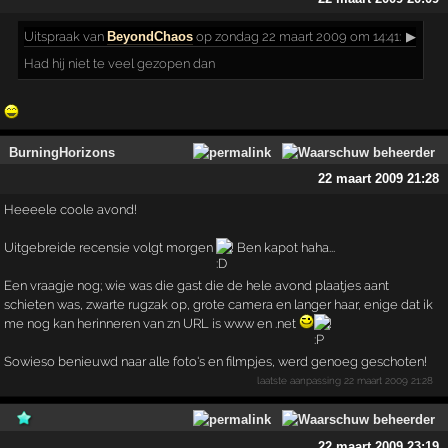
Uitspraak
van
BeyondChaos
op zondag 22 maart 2009 om 14:41:
▶
Had hij niet te veel gezopen dan
BurningHorizons
22 maart 2009 21:28
Heeeele coole avond!
Uitgebreide recensie volgt morgen
! Ben kapot haha...
Een vraagje nog; wie was die gast die de hele avond plaatjes aant
schieten was, zwarte rugzak op, grote camera en langer haar, enige dat ik
me nog kan herinneren van zn URL is www en .net
!
Sowieso benieuwd naar alle foto's en filmpjes, werd genoeg geschoten!
laatste aanpassing
22 maart 2009 21:28
22 maart 2009 23:19