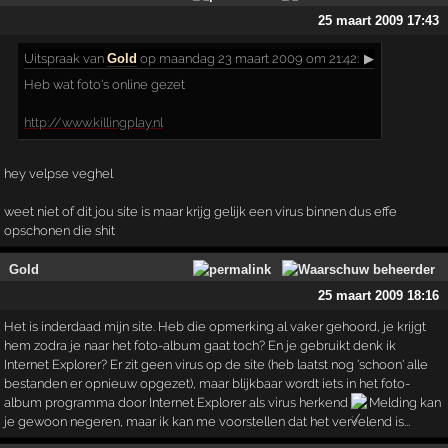
25 maart 2009 17:43
Uitspraak
van
Gold
op maandag 23 maart 2009 om 21:42:
▶
Heb wat foto's online gezet
http://www.killingplay.nl
hey velpse veghel
weet niet of dit jou site is maar krijg gelijk een virus binnen dus effe
opschonen die shit
Gold
25 maart 2009 18:16
Het is inderdaad mijn site. Heb die opmerking al vaker gehoord, je krijgt
hem zodra je naar het foto-album gaat toch? En je gebruikt denk ik
Internet Explorer? Er zit geen virus op de site (heb laatst nog 'schoon' alle
bestanden er opnieuw opgezet), maar blijkbaar wordt iets in het foto-
album programma door Internet Explorer als virus herkend
Melding kan
je gewoon negeren, maar ik kan me voorstellen dat het vervelend is...