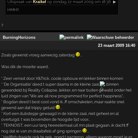
Uitspraak
van
Kraikel
op zondag 22 maart 2009 om 18:36:
▶
HMH!!
?
BurningHorizons
23 maart 2009 16:40
Zoals gewenst vroeg aanwezig zaterdag
...
Was dik de moeite waard...
* Zeer verrast door X&Trick, coole opbouw en lekker binnen komen
* 'De Organisatie' deed t super daarna in de kleine zaal
...binnen
gewandeld bij Reality Collapse...lekker...en naar buiten gewalst onder het
luid zingen van "We are all now programmed for perfect happiness"...
* Bogdan deed t best cool vond ik...ff omschakelen...maar raakte snel
gewend aan dat trippy geluid
...
* Kort een dubstepje gewaagd in de kleine zaal...niet geheel en al
overtuigd, t was bovendien de hoogste tijd voor...
* TEKNOIST, een uur lang heeeelemaal uit mn plaat gegaan...ik dacht ff
nog dat ie van zn draaitafels af ging springen
...
* Hellfish draaide ook te gek...goed t gazzerop, alleen waarom moet ie er