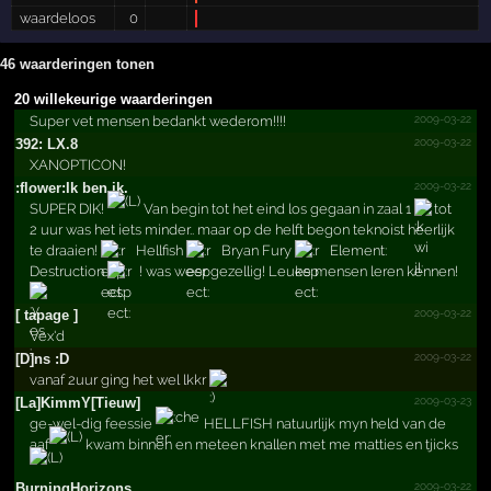
waardeloos
0
46 waarderingen tonen
20 willekeurige waarderingen
2009-03-22
Super vet mensen bedankt wederom!!!!
2009-03-22
392: LX.8
XANOPTICON!
2009-03-22
:flower:Ik ben ik.­
SUPER DIK!
Van begin tot het eind los gegaan in zaal 1
tot
2 uur was het iets minder.. maar op de helft begon teknoist heerlijk
te draaien!
Hellfish
Bryan Fury
Element:
Destruction
! was weer gezellig! Leuke mensen leren kennen!
2009-03-22
[ tapage ]
Vex'd
2009-03-22
[D]ns :D
vanaf 2uur ging het wel lkkr
2009-03-23
[La]Ki­mmY[Ti­euw]
ge-wel-dig feessie
HELLFISH natuurlijk myn held van de
aaf
kwam binnen en meteen knallen met me matties en tjicks
2009-03-22
Burnin­gHoriz­ons