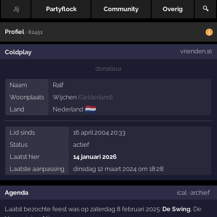
Jij
Partyflock
Community
Overig
🔍
Profiel
· 82451
vrienden
Coldplay
,16
donateur
Naam
Ralf
Woonplaats
Wijchen
(
Gelderland
)
🇳🇱
Land
Nederland
Lid sinds
16 april 2004 20:33
Status
actief
Laatst hier
14 januari 2026
Laatste aanpassing
dinsdag 12 maart 2024 om 18:28
Agenda
ical
·
archief
Laatst bezochte feest was op zaterdag 8 februari 2025:
De Swing
,
De