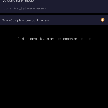
Vereeniging
,
Nijmegen
toon archief, 349 evenementen
Toon Coldplays persoonlijke tekst
Bekijk in opmaak voor grote schermen en desktops