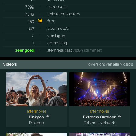
7599
·
bezoekers
4349
·
unieke bezoekers
159
fans
147
·
albumfoto's
2
·
verslagen
1
·
opmerking
zeer goed
·
stemresultaat
(3289 stemmen)
Video's
overzicht van alle video's
aftermovie
aftermovie
'24
'22
Pinkpop
Extrema Outdoor
Pinkpop
Extrema Network