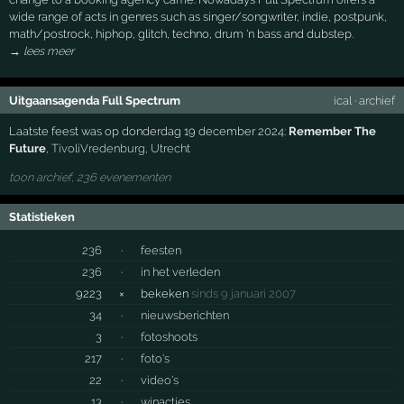
wide range of acts in genres such as singer/songwriter, indie, postpunk,
math/postrock, hiphop, glitch, techno, drum 'n bass and dubstep.
→ lees meer
Uitgaansagenda Full Spectrum
ical
·
archief
Laatste feest was op donderdag 19 december 2024:
Remember The
Future
,
TivoliVredenburg
,
Utrecht
toon archief, 236 evenementen
Statistieken
236
·
feesten
236
·
in het verleden
9223
×
bekeken
sinds 9 januari 2007
34
·
nieuwsberichten
3
·
fotoshoots
217
·
foto's
22
·
video's
13
·
winacties