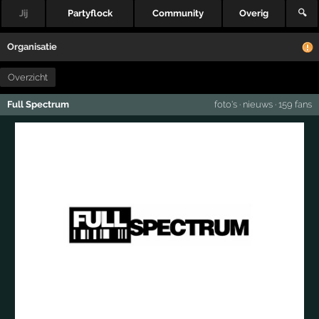
Jij
Partyflock
Community
Overig
🔍
Organisatie
Overzicht
Full Spectrum
foto's
·
nieuws
·
159 fans