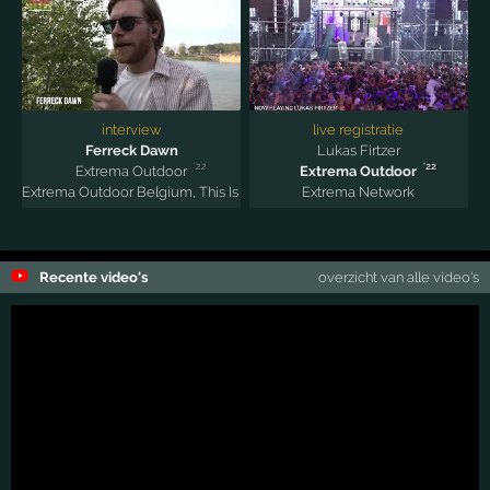
interview
live registratie
Ferreck Dawn
Lukas Firtzer
'22
'22
Extrema Outdoor
Extrema Outdoor
Extrema Outdoor Belgium
,
This Is Our House
Extrema Network
Recente video's
overzicht van alle video's