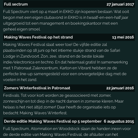
Full sectrum
27 januari 2017
Full Spectrum viert op 4 maart in EKKO zijn koperen bestaan. Wat ooit
begon met een eigen clubavond in EKKO is in twaalf-en-een-half jaar
uitgegroeid tot een management en boekingskantoor met een
geheel eigen smoel.
Making Waves Festival op het strand
13 mei 2016
Making Waves Festival slaat weer toe! De vijfde editie zal
plaatsvinden op 18 juni op het intieme stukje strand van de Safari
Lodge in Zandvoort. Zon, zee, strand en de beste lokale
indie/electronica en techno. En dat helemaal gratis! In samenwerking
met 't Patronaat Zalencentrum, Karton en Vibrant hebben ze de
perfecte line-up samengesteld voor een onvergetelijke dag met de
voeten in het zand.
Zomers Winterfestival in Patronaat
22 januari 2016
Festivals. Tot voor kort worden ze geassocieerd met zomer,
zonneschijn en tot diep in de nacht dansen in zomerse kleren. Maar
helaas is het niet áltijd zomer! Daar heeft de organisatie iets op
bedacht: Making Waves Winterfest.
Derde editie Making Waves Festival op 5 september
6 augustus 2015
Full Spectrum, Atomnation en Woodstock slaan de handen ineen voor
de derde editie van Making Waves Festival, de afsluiter van het