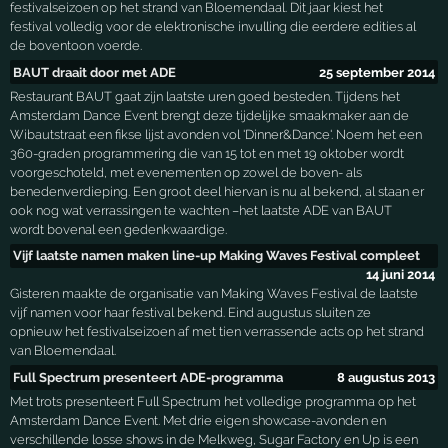
festivalseizoen op het strand van Bloemendaal. Dit jaar kiest het
festival volledig voor de elektronische invulling die eerdere edities al
de boventoon voerde.
BAUT draait door met ADE
25 september 2014
Restaurant BAUT gaat zijn laatste uren goed besteden. Tijdens het
Amsterdam Dance Event brengt deze tijdelijke smaakmaker aan de
Wibautstraat een fikse lijst avonden vol 'Dinner&Dance'. Noem het een
360-graden programmering die van 15 tot en met 19 oktober wordt
voorgeschoteld, met evenementen op zowel de boven- als
benedenverdieping. Een groot deel hiervan is nu al bekend, al staan er
ook nog wat verrassingen te wachten –het laatste ADE van BAUT
wordt bovenal een gedenkwaardige.
Vijf laatste namen maken line-up Making Waves Festival compleet
14 juni 2014
Gisteren maakte de organisatie van Making Waves Festival de laatste
vijf namen voor haar festival bekend. Eind augustus sluiten ze
opnieuw het festivalseizoen af met tien verrassende acts op het strand
van Bloemendaal.
Full Spectrum presenteert ADE-programma
8 augustus 2013
Met trots presenteert Full Spectrum het volledige programma op het
Amsterdam Dance Event. Met drie eigen showcase-avonden en
verschillende losse shows in de Melkweg, Sugar Factory en Up is een