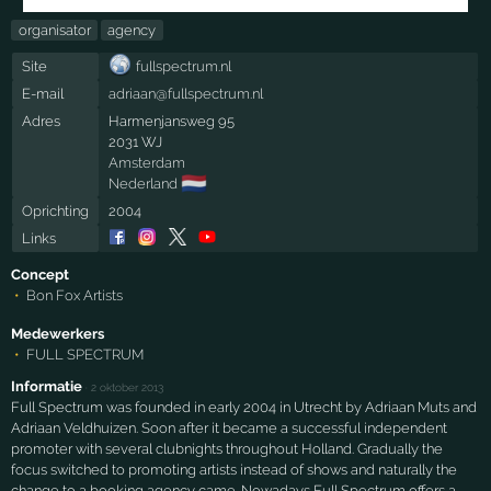
organisator
agency
Site
fullspectrum.nl
E-mail
adriaan@fullspectrum.nl
Adres
Harmenjansweg 95
2031 WJ
Amsterdam
🇳🇱
Nederland
Oprichting
2004
Links
Concept
Bon Fox Artists
Medewerkers
FULL SPECTRUM
Informatie
·
2 oktober 2013
Full Spectrum was founded in early 2004 in Utrecht by Adriaan Muts and
Adriaan Veldhuizen. Soon after it became a successful independent
promoter with several clubnights throughout Holland. Gradually the
focus switched to promoting artists instead of shows and naturally the
change to a booking agency came. Nowadays Full Spectrum offers a