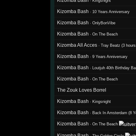
Kizomba Bash
·
Kingsnight
Kizomba Bash
·
10 Years Anniversary
Kizomba Bash
·
OnlyBonVibe
Kizomba Bash
·
On The Beach
Kizomba All Acces
·
Tray Beatz (3 hours
Kizomba Bash
·
9 Years Anniversary
Kizomba Bash
·
Loutjuh 40th Birthday B
Kizomba Bash
·
On The Beach
The Zouk Loves Borrel
Kizomba Bash
·
Kingsnight
Kizomba Bash
·
Back In Amsterdam (8 Ye
Kizomba Bash
·
On The Beach
Kizomba Bash
·
The Golden Circle