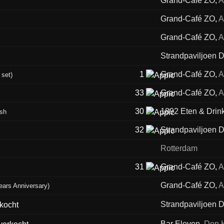
Grand-Café ZO
,
A
Grand-Café ZO
,
A
Grand-Café ZO
,
A
Strandpaviljoen D
1
Grand-Café ZO
,
A
 set)
33
Grand-Café ZO
,
A
30
1892 Eten & Drin
ash
32
Strandpaviljoen D
Rotterdam
31
Grand-Café ZO
,
A
Grand-Café ZO
,
A
ars Anniversary)
Strandpaviljoen D
Bar Eleven
,
Den 