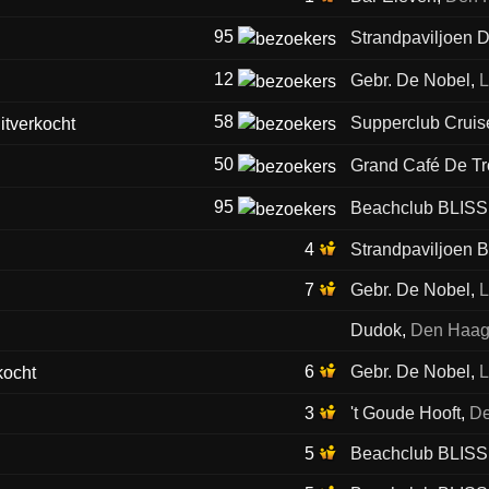
95
Strandpaviljoen D
12
Gebr. De Nobel
,
L
58
Supperclub Cruis
50
Grand Café De T
95
Beachclub BLISS
4
Strandpaviljoen
7
Gebr. De Nobel
,
L
Dudok
,
Den Haa
6
Gebr. De Nobel
,
L
3
't Goude Hooft
,
D
5
Beachclub BLISS