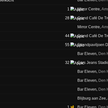
1
Mirror Centre
,
Am
28
Grand Café De T
Mirror Centre
,
Am
44
Grand Café De T
55
Strandpaviljoen D
Bar Eleven
,
Den 
32
Cars Jeans Stadi
Bar Eleven
,
Den 
Bar Eleven
,
Den 
Bar Eleven
,
Den 
Blijburg aan Zee
,
1
Bar Eleven
,
Den 