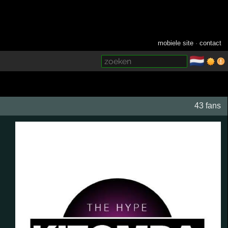
mobiele site
·
contact
🇳🇱
­
43 fans