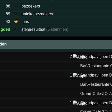
88
·
bezoekers
59
·
unieke bezoekers
43
fans
 goed
·
stemresultaat
(5 stemmen)
eden
7
Strandpaviljoen D
Bar\Restaurante O
1
Strandpaviljoen D
Bar\Restaurante O
Grand-Café ZO
,
A
1
Strandpaviljoen D