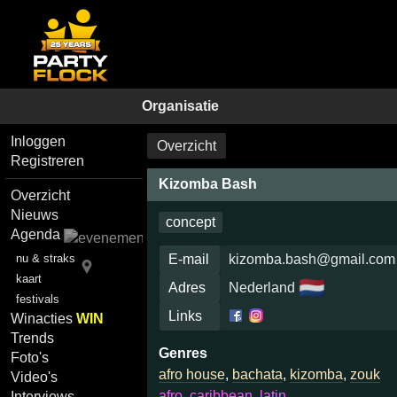
Organisatie
Inloggen
Overzicht
Registreren
Kizomba Bash
Overzicht
Nieuws
concept
Agenda
nu & straks
E-mail
kizomba.bash@gmail.com
kaart
🇳🇱
Adres
Nederland
festivals
Links
Winacties
WIN
Trends
Genres
Foto's
afro house
,
bachata
,
kizomba
,
zouk
Video's
afro, caribbean, latin
Interviews