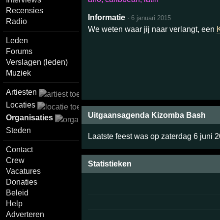
Recensies
Informatie
·
6 januari 2015
Radio
We weten waar jij naar verlangt, een
Leden
Forums
Verslagen (leden)
Muziek
Artiesten
Locaties
Uitgaansagenda Kizomba Bash
Organisaties
Steden
Laatste feest was op zaterdag 6 juni 
Contact
Crew
Statistieken
Vacatures
Donaties
Beleid
Help
Adverteren