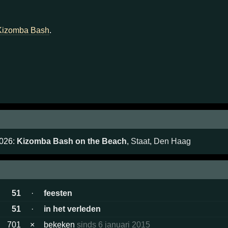
Kizomba Bash
.
2026:
Kizomba Bash on the Beach
,
Staat
,
Den Haag
51
·
feesten
51
·
in het verleden
701
×
bekeken
sinds 6 januari 2015