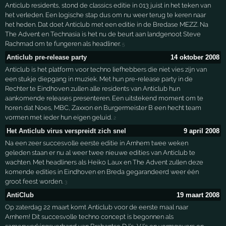
Anticlub residents, stond de classics editie in 013 juist in het teken van
het verleden. Een logische stap dus om nu weer terug te keren naar
het heden. Dat doet Anticlub met een editie in de Bredase MEZZ. Na
The Advent en Technasia is het nu de beurt aan landgenoot Steve
Rachmad om te fungeren als headliner.
5
Anticlub pre-release party
14 oktober 2008
Anticlub is het platform voor techno liefhebbers die niet vies zijn van
een stukje diepgang in muziek. Met hun pre-release party in de
Rechter te Eindhoven zullen alle residents van Anticlub hun
aankomende releases presenteren. Een uitstekend moment om te
horen dat Noes, MBC, Zaxxon en Burgermeister B een hecht team
vormen met ieder hun eigen geluid.
2
Het Anticlub virus verspreidt zich snel
9 april 2008
Na een zeer succesvolle eerste editie in Arnhem twee weken
geleden staan er nu al weer twee nieuwe edities van Anticlub te
wachten. Met headliners als Heiko Laux en The Advent zullen deze
komende edities in Eindhoven en Breda gegarandeerd weer één
groot feest worden.
3
AntiClub
19 maart 2008
Op zaterdag 22 maart komt Anticlub voor de eerste maal naar
Arnhem! Dit succesvolle techno concept is begonnen als