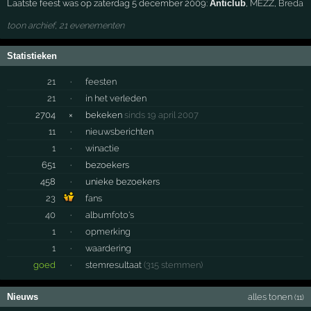
Laatste feest was op zaterdag 5 december 2009:
Anticlub
,
MEZZ
,
Breda
toon archief, 21 evenementen
Statistieken
21
·
feesten
21
·
in het verleden
2704
×
bekeken
sinds 19 april 2007
11
·
nieuwsberichten
1
·
winactie
651
·
bezoekers
458
·
unieke bezoekers
23
fans
40
·
albumfoto's
1
·
opmerking
1
·
waardering
goed
·
stemresultaat
(315 stemmen)
Nieuws
alles tonen
(11)