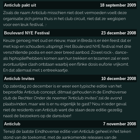
Anticlub pakt uit
18 september 2009
Zoals de naam Anticlub misschien niet doet vermoeden voelt deze
organisatie zich prima thuis in het club circuit, niet dat ze weglopen
voor een leuk festival..
7
Boulevard NYE Festival
23 december 2008
Keuze genoeg met oud en nieuw, maar in Breda is er één feest dat er
met kop en schouders uitspringt: Het Boulevard NYE festival met drie
verschillende podia en een zeer breed aanbod. Zowel rock-, dance-
als hiphopliefhebbers komen aan hun trekken en tezamen zal er een
avontuurlijke clash ontstaan waarbij een flinke dosis euforie vrijkomt.
En dat allemaal met 1 entreekaartje.
Anticlub Invites
10 december 2008
Op zaterdag 20 december is er weer een typische editie van het
beproefde Anticlub concept, ditmaal gehouden in de Eindhovense
club de Rechter. Onder de noemer "Anticlub invites" zal de avond
plaatsvinden, maar wie is er nu eigenlijk te gast? Nou in ieder geval
niet de residents van Anticlub want die staan deze editie gezellig
naast de bezoekers op de dansvloer!
Anticlub
7 november 2008
Terwijl de laatste Eindhovense editie van Anticlub geheel in het teken
stond van de toekomst, met de aankomende releases van de