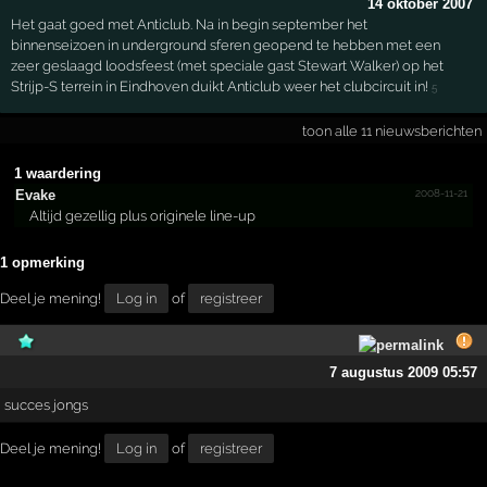
14 oktober 2007
Het gaat goed met Anticlub. Na in begin september het
binnenseizoen in underground sferen geopend te hebben met een
zeer geslaagd loodsfeest (met speciale gast Stewart Walker) op het
Strijp-S terrein in Eindhoven duikt Anticlub weer het clubcircuit in!
5
toon alle 11 nieuwsberichten
1 waardering
2008-11-21
Evake
Altijd gezellig plus originele line-up
1 opmerking
Deel je mening!
Log in
of
registreer
7 augustus 2009 05:57
succes jongs
Deel je mening!
Log in
of
registreer