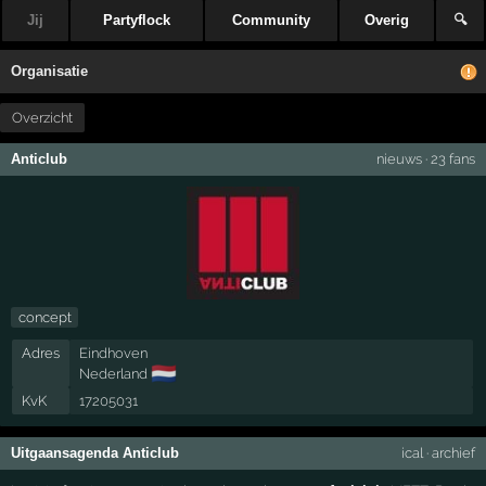
Jij
Partyflock
Community
Overig
🔍
Organisatie
Overzicht
Anticlub
nieuws
·
23 fans
concept
Adres
Eindhoven
🇳🇱
Nederland
KvK
17205031
Uitgaansagenda Anticlub
ical
·
archief