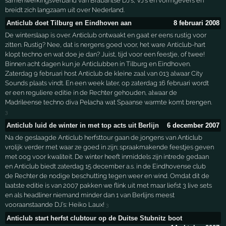
samenwerkingsverband van Brabantse DJ’s, VJ’s en vormgevers en
breidt zich langzaam uit over Nederland.
Anticlub doet Tilburg en Eindhoven aan
8 februari 2008
De winterslaap is over. Anticlub ontwaakt en gaat er eens rustig voor
zitten. Rustig? Nee, dat is nergens goed voor, het ware Anticlub-hart
klopt techno en wat doe je dan? Juist, tijd voor een feestje, of twee!
Binnen acht dagen kun je Anticlubben in Tilburg en Eindhoven.
Zaterdag 9 februari host Anticlub de kleine zaal van 013 alwaar City
Sounds plaats vindt. En een week later, op zaterdag 16 februari wordt
er een reguliere editie in de Rechter gehouden, alwaar de
Madrileense techno diva Pelacha wat Spaanse warmte komt brengen.
3
Anticlub luid de winter in met top acts uit Berlijn
6 december 2007
Na de geslaagde Anticlub herfsttour gaan de jongens van Anticlub
vrolijk verder met waar ze goed in zijn; spraakmakende feestjes geven
met oog voor kwaliteit. De winter heeft inmiddels zijn intrede gedaan
en Anticlub biedt zaterdag 15 december a.s. in de Eindhovense club
de Rechter de nodige beschutting tegen weer en wind. Omdat dit de
laatste editie is van 2007 pakken we flink uit met maar liefst 3 live sets
en als headliner niemand minder dan 1 van Berlijns meest
vooraanstaande DJ’s: Heiko Laux!
3
Anticlub start herfst clubtour op de Duitse Stubnitz boot