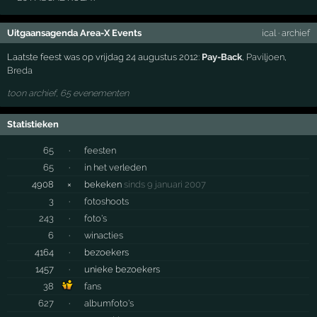
Uitgaansagenda Area-X Events
ical
·
archief
Laatste feest was op vrijdag 24 augustus 2012:
Pay-Back
,
Paviljoen
,
Breda
toon archief, 65 evenementen
Statistieken
65
·
feesten
65
·
in het verleden
4908
×
bekeken
sinds 9 januari 2007
3
·
fotoshoots
243
·
foto's
6
·
winacties
4164
·
bezoekers
1457
·
unieke bezoekers
38
fans
627
·
albumfoto's