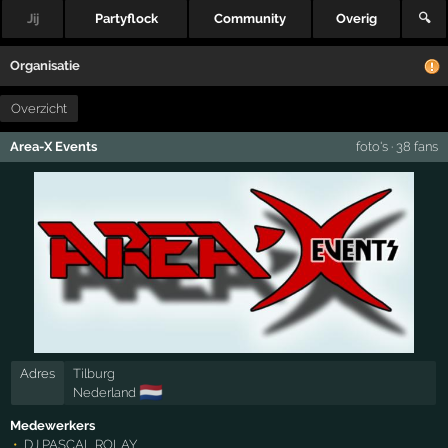
Jij
Partyflock
Community
Overig
🔍
Organisatie
Overzicht
Area-X Events
foto's
·
38 fans
Adres
Tilburg
🇳🇱
Nederland
Medewerkers
DJ PASCAL ROLAY