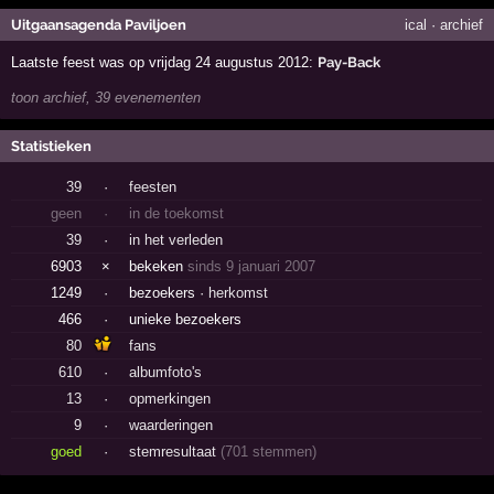
Uitgaansagenda Paviljoen
ical
·
archief
Laatste feest was op vrijdag 24 augustus 2012:
Pay-Back
toon archief, 39 evenementen
Statistieken
39
·
feesten
geen
·
in de toekomst
39
·
in het verleden
6903
×
bekeken
sinds 9 januari 2007
1249
·
bezoekers ·
herkomst
466
·
unieke bezoekers
80
fans
610
·
albumfoto's
13
·
opmerkingen
9
·
waarderingen
goed
·
stemresultaat
(701 stemmen)