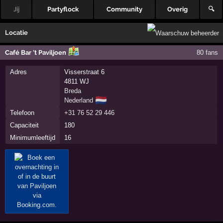
Jij
Partyflock
Community
Overig
🔍
Locatie
Café Bar 't Paviljoen
80 fans
Adres
Visserstraat 6
4811 WJ
Breda
🇳🇱
Nederland
Telefoon
+31 76 52 29 446
Capaciteit
180
Minimumleeftijd
16