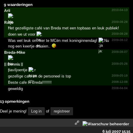
9 waarderingen
Arii
2010-04-13
Ratje
2009-08-28
Het gezelligste café van Breda met een topbaas en leuk publiek!
doen we ut voor
2009-08-28
Was wel leuk om hier te MCën met koninginnendag!
Nu
2009-08-12
nog een keertje draaien..
Breda-Mike
2009-08-07
|| Dennis ||
2009-05-26
paviljoentje
gezellige cafe en de personeel is top
2009-05-19
Beste cafe in Breda!!!!!!!!
2008-12-08
geweldig
2008-04-04
13 opmerkingen
Deel je mening!
Log in
of
registreer
6 juli 2007 15:15