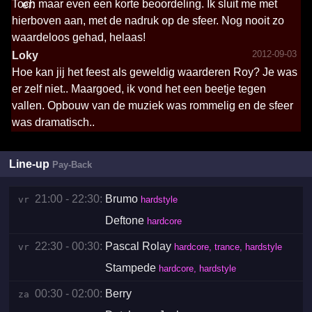
Toch maar even een korte beoordeling. Ik sluit me met
hierboven aan, met de nadruk op de sfeer. Nog nooit zo
waardeloos gehad, helaas!
2012-09-03
Loky
Hoe kan jij het feest als geweldig waarderen Roy? Je was
er zelf niet.. Maargoed, ik vond het een beetje tegen
vallen. Opbouw van de muziek was rommelig en de sfeer
was dramatisch..
Line-up
Pay-Back
21:00 - 22:30:
Brumo
vr 
hardstyle
Deftone
hardcore
22:30 - 00:30:
Pascal Rolay
vr 
hardcore, trance, hardstyle
Stampede
hardcore, hardstyle
00:30 - 02:00:
Berry
za 