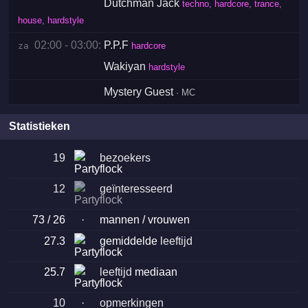
Dutchman Jack
techno, hardcore, trance,
house, hardstyle
02:00 - 03:00:
P.P.F
za 
hardcore
Wakiyan
hardstyle
Mystery Guest
· MC
Statistieken
19
bezoekers
12
geïnteresseerd
73 / 26
·
mannen / vrouwen
27.3
gemiddelde
leeftijd
25.7
leeftijd
mediaan
10
·
opmerkingen