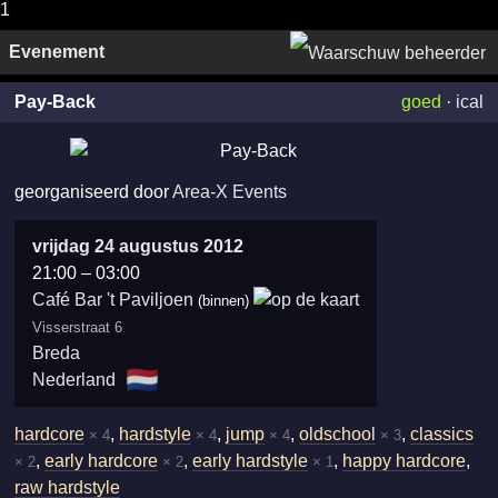
1
Evenement
Pay-Back
goed
·
ical
georganiseerd door
Area-X Events
vrijdag 24 augustus 2012
21:00
–
03:00
Café Bar 't Paviljoen
(binnen)
Visserstraat 6
Breda
🇳🇱
Nederland
hardcore
,
hardstyle
,
jump
,
oldschool
,
classics
× 4
× 4
× 4
× 3
,
early hardcore
,
early hardstyle
,
happy hardcore
,
× 2
× 2
× 1
raw hardstyle