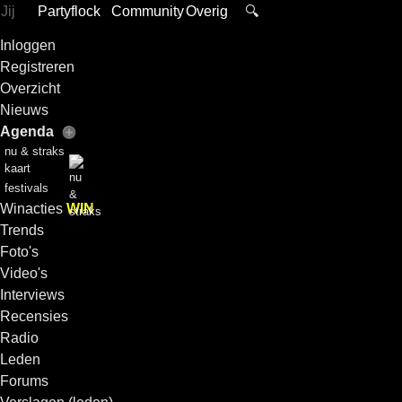
Jij
Partyflock
Community
Overig
🔍
Inloggen
Registreren
Overzicht
Nieuws
Agenda
nu & straks
kaart
festivals
Winacties
WIN
Trends
Foto's
Video's
Interviews
Recensies
Radio
Leden
Forums