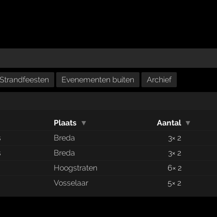
Strandfeesten
Evenementen buiten
Archief
Plaats
▼
Aantal
▼
s
Breda
3× 2
s
Breda
3× 2
Hoogstraten
6× 2
Vosselaar
5× 2