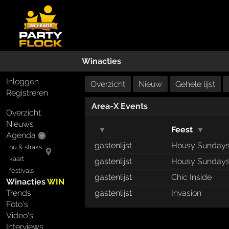
Winacties
Inloggen
Overzicht
Nieuw
Gehele lijst
Registreren
Area-X Events
Overzicht
Nieuws
▼
Feest
▼
Agenda
gastenlijst
Housy Sunday
nu & straks
kaart
gastenlijst
Housy Sunday
festivals
gastenlijst
Chic Inside
Winacties
WIN
Trends
gastenlijst
Invasion
Foto's
Video's
Interviews