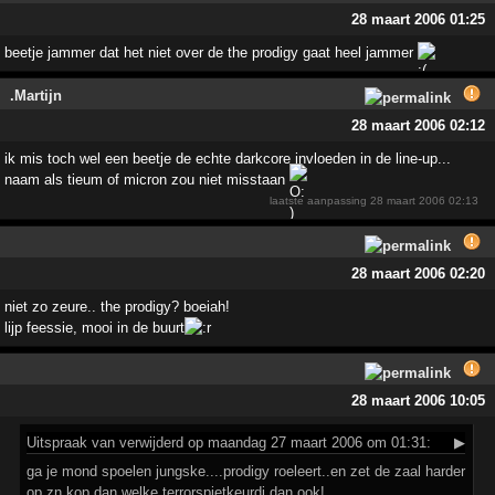
28 maart 2006 01:25
beetje jammer dat het niet over de the prodigy gaat heel jammer
.Martijn
28 maart 2006 02:12
ik mis toch wel een beetje de echte darkcore invloeden in de line-up...
naam als tieum of micron zou niet misstaan
laatste aanpassing
28 maart 2006 02:13
28 maart 2006 02:20
niet zo zeure.. the prodigy? boeiah!
lijp feessie, mooi in de buurt
28 maart 2006 10:05
Uitspraak
van verwijderd op maandag 27 maart 2006 om 01:31:
▶
ga je mond spoelen jungske....prodigy roeleert..en zet de zaal harder
op zn kop dan welke terrorspietkeurdj dan ook!