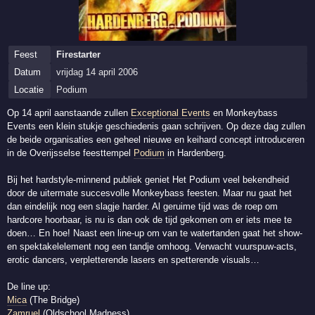
Feest
Firestarter
Datum
vrijdag 14 april 2006
Locatie
Podium
Op 14 april aanstaande zullen
Exceptional Events
en Monkeybass
Events een klein stukje geschiedenis gaan schrijven. Op deze dag zullen
de beide organisaties een geheel nieuwe en keihard concept introduceren
in de Overijsselse feesttempel
Podium
in Hardenberg.
Bij het hardstyle-minnend publiek geniet Het Podium veel bekendheid
door de uitermate succesvolle Monkeybass feesten. Maar nu gaat het
dan eindelijk nog een slagje harder. Al geruime tijd was de roep om
hardcore hoorbaar, is nu is dan ook de tijd gekomen om er iets mee te
doen… En hoe! Naast een line-up om van te watertanden gaat het show-
en spektakelelement nog een tandje omhoog. Verwacht vuurspuw-acts,
erotic dancers, verpletterende lasers en spetterende visuals…
De line up:
Mica
(The Bridge)
Zamruel
(Oldschool Madness)