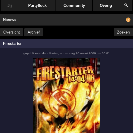
Jij
Partyflock
Community
Overig
🔍
Nieuws
Overzicht
Archief
Zoeken
Firestarter
gepubliceerd door
Karian
,
op
zondag 26 maart 2006 om 00:01