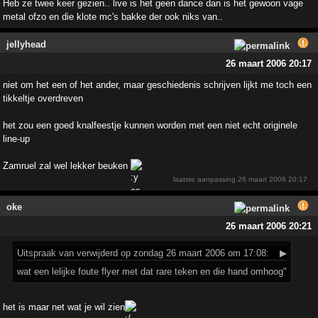
Heb ze twee keer gezien.. live is het geen dance dan is het gewoon vage
metal ofzo en die klote mc's bakke der ook niks van..
jellyhead
26 maart 2006 20:17
niet om het een of het ander, maar geschiedenis schrijven lijkt me toch een
tikkeltje overdreven
het zou een goed knalfeestje kunnen worden met een niet echt originele
line-up
Zamruel zal wel lekker beuken
laatste aanpassing
26 maart 2006 20:17
oke
26 maart 2006 20:21
Uitspraak
van verwijderd op zondag 26 maart 2006 om 17:08:
▶
wat een lelijke foute flyer met dat rare teken en die hand omhoog"
het is maar net wat je wil zien