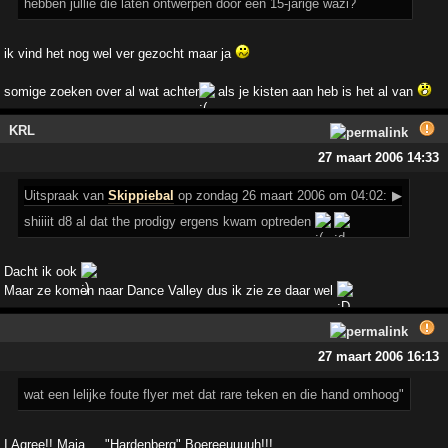
hebben jullie die laten ontwerpen door een 15-jarige wazi?
ik vind het nog wel ver gezocht maar ja
somige zoeken over al wat achter
als je kisten aan heb is het al van
KRL
27 maart 2006 14:33
Uitspraak
van
Skippiebal
op zondag 26 maart 2006 om 04:02:
▶
shiiiit d8 al dat the prodigy ergens kwam optreden
Dacht ik ook
Maar ze komen naar Dance Valley dus ik zie ze daar wel
27 maart 2006 16:13
wat een lelijke foute flyer met dat rare teken en die hand omhoog"
I Agree!! Maja ... "Hardenberg" Boereeuuuuh!!!