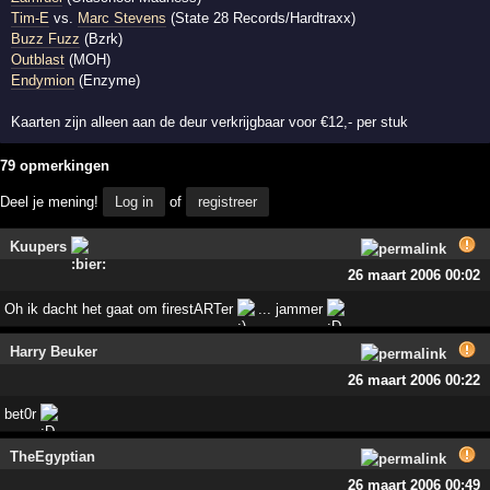
Tim-E
vs.
Marc Stevens
(State 28 Records/Hardtraxx)
Buzz Fuzz
(Bzrk)
Outblast
(MOH)
Endymion
(Enzyme)
Kaarten zijn alleen aan de deur verkrijgbaar voor €12,- per stuk
79 opmerkingen
Deel je mening!
Log in
of
registreer
Kuupers
26 maart 2006 00:02
Oh ik dacht het gaat om firestARTer
... jammer
Harry Beuker
26 maart 2006 00:22
bet0r
TheEgyptian
26 maart 2006 00:49