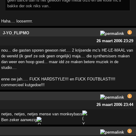
geen dance dan is het gewoon vage metal ofzo en die klote mc's
bakke der ook niks van..
Haha.... looserrrrr.
J-YO_FLIPMO
26 maart 2006 23:29
nou... die gasten sporen gewoon niet.... 2 krijsende mc's HE-LE-MAAL van
de wereld (ik geef ze ook geen ongelijk) maja.... die synthersisers maken
dan weer een hoop goed... maar idd ze maken betere muziek in de
studio....
enne ow jah..... FUCK HARDSTYLE!!! en FUCK FOUTBLAST!!!!
commercieel kutgedoe!!!
26 maart 2006 23:44
netjes, netjes, netjes mense van monkeybass
Ben zeker aanwezig