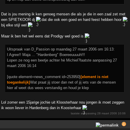
Dat is jou mening ik ken genoeg mensen die als je die in een zaal zet met
een SPIETKOOR dj
dat die ook een goed en hard feest hebben hoor
bij elke stijl wel
Maar ik ben het wel eens dat Prodigy wel goed is
Uitspraak van D_Passion op maandag 27 maart 2006 om 16:13:
I Agree!! Maja ... "Hardenberg" Boereeuuuuh!!!
Lopen ze nog een beetje achter hè Michiel?laatste aanpassing 27
maart 2006 16:14
[quote element=news_comment id=253950]
{element is niet
toegankelijk}
Wat praat jij stoer dan net of jij iets van de mensen
hier af weet dus wees verstandig en houd je klep
Lol zomer een 15jarige jochie uit Kloosterhaar nou jongen ik moet zeggen
ik woon liever in Hardenberg dan in Koosterhaar
laatste aanpassing
28 maart 2006 10:06