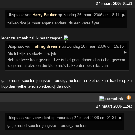
27 maart 2006 01:31
Uitspraak
van
Harry Beuker
op zondag 26 maart 2006 om 18:11:
▶
zeiken doe je maar ergens anders, tis een vette flyer
ieder zn smaak zal ik maar zeggen
Uitspraak
van
Falling dreams
op zondag 26 maart 2006 om 19:15:
▶
Die lui zijn zo slecht live joh
Heb ze twee keer gezien.. live is het geen dance dan is het gewoon
vage metal ofzo en die klote mc's bakke der ook niks van..
ga je mond spoelen jungske....prodigy roeleert..en zet de zaal harder op zn
kop dan welke terrorspietkeurdj dan ook!
27 maart 2006 11:43
Uitspraak
van verwijderd op maandag 27 maart 2006 om 01:31:
▶
ga je mond spoelen jungske....prodigy roeleert..