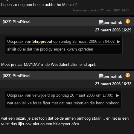
Lopen ze nog een beetje achter hè Michiel?
laatste aanpassing
27 maart 2006 16:14
[023] PimRitsel
27 maart 2006 16:29
Uitspraak
van
Skippiebal
op zondag 26 maart 2006 om 04:02:
▶
shiiiit d8 al dat the prodigy ergens kwam optreden
Moet je naar MAYDAY in de Westfalenhallen eind april...
[023] PimRitsel
27 maart 2006 16:32
Uitspraak
van verwijderd op zondag 26 maart 2006 om 17:08:
▶
wat een lelijke foute flyer met dat rare teken en die hand omhoog
wat een onzin, je ziet toch dat beide armen omhoog staan... en het is een
vuist dus lijkt ook niet op een hitlergroet ofzo...