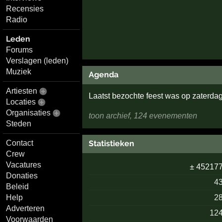
Recensies
Radio
Leden
Forums
Verslagen (leden)
Muziek
Agenda
Artiesten
Laatst bezochte feest was op zaterd
Locaties
Organisaties
toon archief, 124 evenementen
Steden
Contact
Statistieken
Crew
Vacatures
± 45217
Donaties
4
Beleid
2
Help
Adverteren
12
Voorwaarden