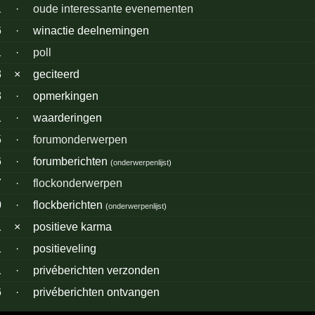
1
·
oude interessante evenementen
6
·
winactie deelnemingen
1
·
poll
3
×
geciteerd
3
·
opmerkingen
1
·
waarderingen
5
·
forumonderwerpen
6
·
forumberichten
(
onderwerpenlijst
)
7
·
flockonderwerpen
0
·
flockberichten
(
onderwerpenlijst
)
1
×
positieve karma
1
·
positieveling
1
·
privéberichten verzonden
6
·
privéberichten ontvangen