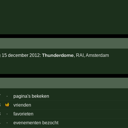
Thunderdome
ag 15 december 2012:
,
RAI
,
Amsterdam
7
·
pagina's bekeken
3
vrienden
8
·
favorieten
4
·
evenementen bezocht