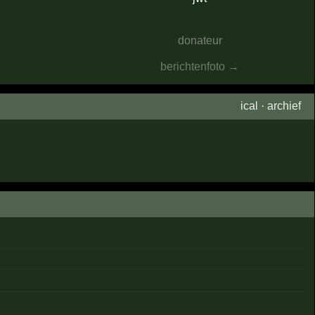
donateur
berichtenfoto →
ical
·
archief