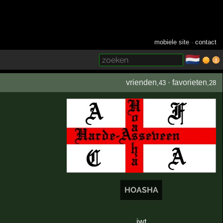
mobiele site
·
contact
🇳🇱
­
vrienden
·
favorieten
,43
,28
HOASHA
jwt