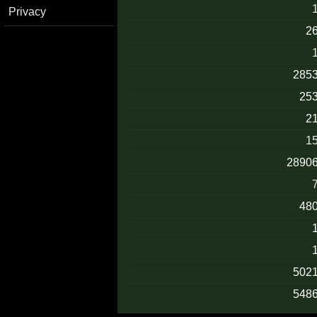
Privacy
2
285
25
2
1
2890
48
502
548