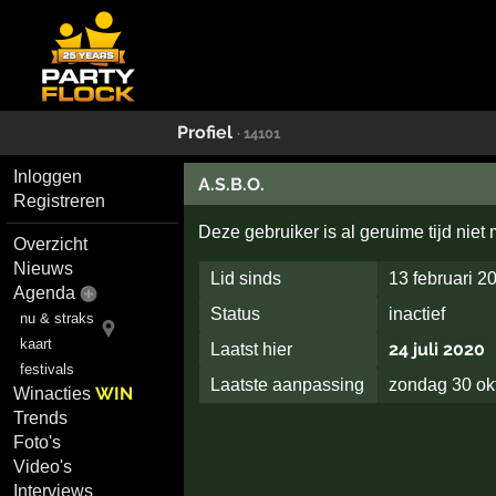
Profiel
· 14101
Inloggen
A.S.B.O.
Registreren
Deze gebruiker is al geruime tijd niet
Overzicht
Nieuws
Lid sinds
13 februari 2
Agenda
Status
inactief
nu & straks
kaart
24 juli 2020
Laatst hier
festivals
Laatste aanpassing
zondag 30 ok
WIN
Winacties
Trends
Foto's
Video's
Interviews