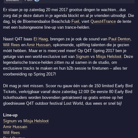
Er staan je op zaterdag 20 mei 2017 grootse dingen te wachten...dus
zorg dat je deze datum in je agenda blockt en al je vrienden uitnodigt. Die
dag, bij de Bloemendaalse Beachclub
Fuel
, viert
Quest4Trance
de lente
met een buitengewone line-up van trance-helden.
Naast Q4T baas
El Haag
, brengen ze je ook de sound van
Paul Denton
,
Will Rees
en
Amir Hussain
, opkomende, uplifting talenten die je gezien
móét hebben. Maar er is meer,veel meer! Op Q4T Spring 2017 ben je
getuige van een world-exclusive set van
Signum
vs
Misja Helsloot
. Deze
legendarische trance-helden zitten nu al samen in de studio, om
exclusieve tracks te maken en hun b2b sessie te finetunen – alles ter
voorbereiding op Spring 2017!
Dit mag je niet missen. Scoor nu gauw één van de 150 limited Early Bird
Tickets, verkrijgbaar vanaf deze zaterdag 12:00! De eerste 80 Early Bird
tickethouders worden bovendien getrakteerd op gratis entree op het
gloednieuwe Q4T outdoor festival Lost World, dus wees er snel bij!
Line-up
Signum
vs
Misja Helsloot
Amir Hussain
Will Rees