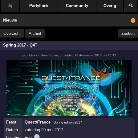
Jij
Partyflock
Community
Overig
🔍
Nieuws
Overzicht
Archief
Zoeken
Spring 2017 · Q4T
gepubliceerd door
Karian
,
op
vrijdag 16 december 2016 om 10:45
Feest
Quest4Trance
· Spring edition 2017
Datum
zaterdag 20 mei 2017
Locatie
Fuel