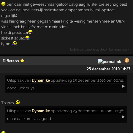
ben daar niet geweest maar geloof dat graag! luister die set nog best
vaak op de ipod! (terwijl mainstream amper amper bij mij opstaat
eigenlijk)
was hier graag heen gegaan maar krijg te weinig mensen mee en O&N
vier ik toch het liefst met m'n vrienden
the dj producer
sickest squad
tymon
laatste aanpassing
25 december 2010 01:29
Differens
25 december 2010 14:27
Uitspraak
van
Dynamike
op zaterdag 25 december 2010 om 00:38:
▶
good luck guys!
Thanks!
Uitspraak
van
Dynamike
op zaterdag 25 december 2010 om 00:38:
▶
maar dat komt vast goed