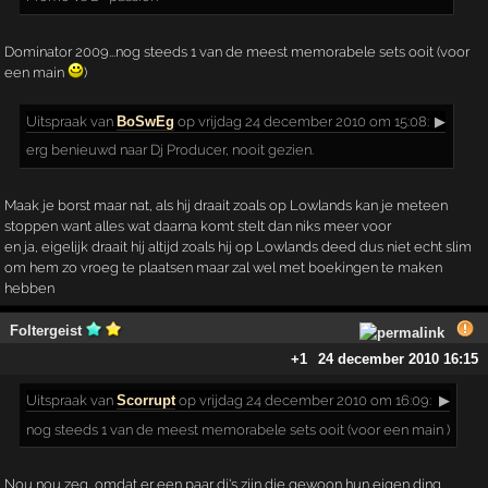
Dominator 2009...nog steeds 1 van de meest memorabele sets ooit (voor
een main
)
Uitspraak
van
BoSwEg
op vrijdag 24 december 2010 om 15:08:
▶
erg benieuwd naar Dj Producer, nooit gezien.
Maak je borst maar nat, als hij draait zoals op Lowlands kan je meteen
stoppen want alles wat daarna komt stelt dan niks meer voor
en ja, eigelijk draait hij altijd zoals hij op Lowlands deed dus niet echt slim
om hem zo vroeg te plaatsen maar zal wel met boekingen te maken
hebben
Foltergeist
+1
24 december 2010 16:15
Uitspraak
van
Scorrupt
op vrijdag 24 december 2010 om 16:09:
▶
nog steeds 1 van de meest memorabele sets ooit (voor een main )
Nou nou zeg, omdat er een paar dj's zijn die gewoon hun eigen ding