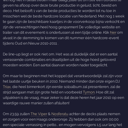
geven na afloop over deze brute productie in geluid, licht, beeld en
deco. Het belooft 1 van de beste producties te worden tot nu toe in
misschien wel de beste hardcore locatie van Nederland. Met nog 1 week
te gaan zijn de beschikbare kaartjes in de voorverkoop bijna verkocht en
zijn de verwachtingen heel hoog gespannen! De volledige website en
trailer van dit evenement is ondertussen al een tijdje online. Klik
hier
om
alvast in de stemming te komen van dit nummer één hardcore-event
tijdens Oud en Nieuw 2010-2011 .
De line-up liegt er ook niet om. Het was al duidelijk dat er een aantal
verrassende combinaties en draaitijden uit de hoge hoed getoverd
moesten worden. Een aantal daarvan worden nader toegelicht.
Om maar te beginnen met het koppel dat verantwoordelijk zal zijn voor
het laatste uurtje beuken in 2010. Niemand minder dan onze eigen DJ
Triax
, die heel binnenkort zijn eerste soloalbum zal presenteren, zal de
strijd aangaan met zijn grote held en voorbeeld
Tymon
. Hoe dit zal
uitpakken is de vraag, maar zeker is dat deze heren het jaar 2010 op een
waardige rauwe manier zullen afsluiten!
Om 23.59 zullen
The Viper
&
Nosferatu
achter de decks plaats nemen
en zorgen voor een Haags onderonsje. Zij hebben dan ook om 00.00
een speciale verrassing in petto... en mogen vervolgens 1,5 uur lang het