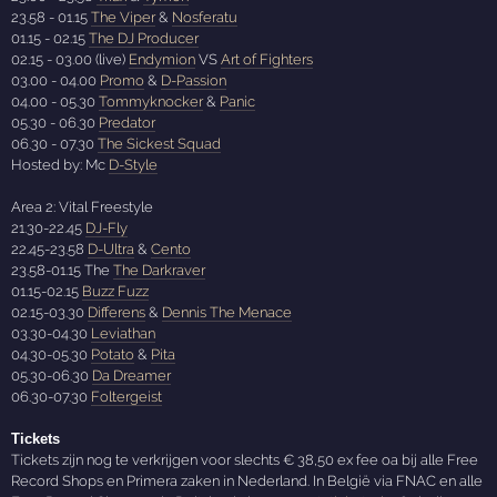
23.58 - 01.15
The Viper
&
Nosferatu
01.15 - 02.15
The DJ Producer
02.15 - 03.00 (live)
Endymion
VS
Art of Fighters
03.00 - 04.00
Promo
&
D-Passion
04.00 - 05.30
Tommyknocker
&
Panic
05.30 - 06.30
Predator
06.30 - 07.30
The Sickest Squad
Hosted by: Mc
D-Style
Area 2: Vital Freestyle
21.30-22.45
DJ-Fly
22.45-23.58
D-Ultra
&
Cento
23.58-01.15 The
The Darkraver
01.15-02.15
Buzz Fuzz
02.15-03.30
Differens
&
Dennis The Menace
03.30-04.30
Leviathan
04.30-05.30
Potato
&
Pita
05.30-06.30
Da Dreamer
06.30-07.30
Foltergeist
Tickets
Tickets zijn nog te verkrijgen voor slechts € 38,50 ex fee oa bij alle Free
Record Shops en Primera zaken in Nederland. In België via FNAC en alle