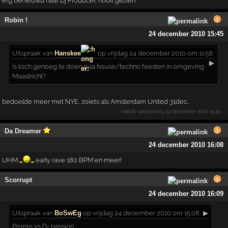
erg benieuwd naar Dj Producer, nooit gezien.
Robin !
24 december 2010 15:45
Uitspraak
van
Hanskee
op vrijdag 24 december 2010 om 11:58:
▶
Is toch genoeg te doen qua house/techno feesten in omgeving
Maastricht?
bedoelde meer met NYE, zoiets als Amsterdam United 31dec..
laatste aanpassing
24 december 2010 15:45
Da Dreamer
24 december 2010 16:08
UHM
early rave 180 BPM en meer!
Scorrupt
24 december 2010 16:09
Uitspraak
van
BoSwEg
op vrijdag 24 december 2010 om 15:08:
▶
Promo vs D- passion