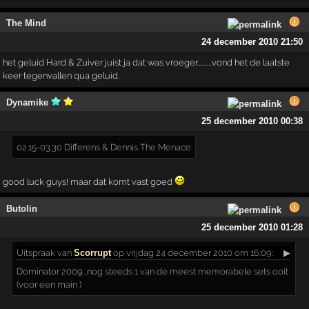
The Mind
24 december 2010 21:50
het geluid Hard & Zuiver juist ja dat was vroeger...........vond het de laatste
keer tegenvallen qua geluid.
Dynamike
25 december 2010 00:38
02.15-03.30 Differens & Dennis The Menace
good luck guys! maar dat komt vast goed
Butolin
25 december 2010 01:28
Uitspraak
van
Scorrupt
op vrijdag 24 december 2010 om 16:09:
▶
Dominator 2009...nog steeds 1 van de meest memorabele sets ooit
(voor een main )