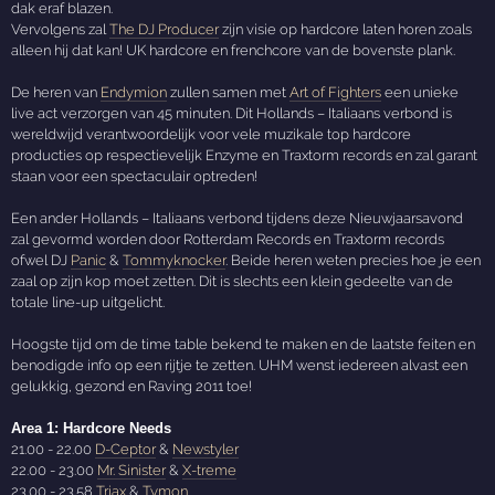
dak eraf blazen.
Vervolgens zal
The DJ Producer
zijn visie op hardcore laten horen zoals
alleen hij dat kan! UK hardcore en frenchcore van de bovenste plank.
De heren van
Endymion
zullen samen met
Art of Fighters
een unieke
live act verzorgen van 45 minuten. Dit Hollands – Italiaans verbond is
wereldwijd verantwoordelijk voor vele muzikale top hardcore
producties op respectievelijk Enzyme en Traxtorm records en zal garant
staan voor een spectaculair optreden!
Een ander Hollands – Italiaans verbond tijdens deze Nieuwjaarsavond
zal gevormd worden door Rotterdam Records en Traxtorm records
ofwel DJ
Panic
&
Tommyknocker
. Beide heren weten precies hoe je een
zaal op zijn kop moet zetten. Dit is slechts een klein gedeelte van de
totale line-up uitgelicht.
Hoogste tijd om de time table bekend te maken en de laatste feiten en
benodigde info op een rijtje te zetten. UHM wenst iedereen alvast een
gelukkig, gezond en Raving 2011 toe!
Area 1: Hardcore Needs
21.00 - 22.00
D-Ceptor
&
Newstyler
22.00 - 23.00
Mr. Sinister
&
X-treme
23.00 - 23.58
Triax
&
Tymon