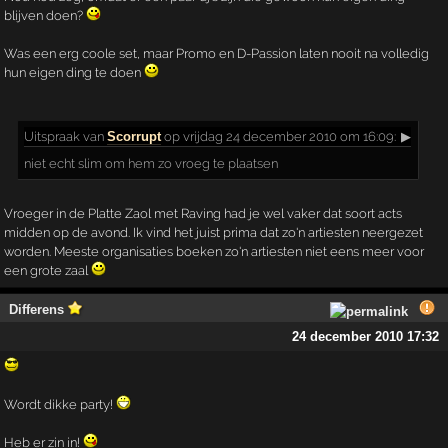
blijven doen?
Was een erg coole set, maar Promo en D-Passion laten nooit na volledig
hun eigen ding te doen
Uitspraak
van
Scorrupt
op vrijdag 24 december 2010 om 16:09:
▶
niet echt slim om hem zo vroeg te plaatsen
Vroeger in de Platte Zaol met Raving had je wel vaker dat soort acts
midden op de avond. Ik vind het juist prima dat zo'n artiesten neergezet
worden. Meeste organisaties boeken zo'n artiesten niet eens meer voor
een grote zaal
Differens
24 december 2010 17:32
Wordt dikke party!
Heb er zin in!