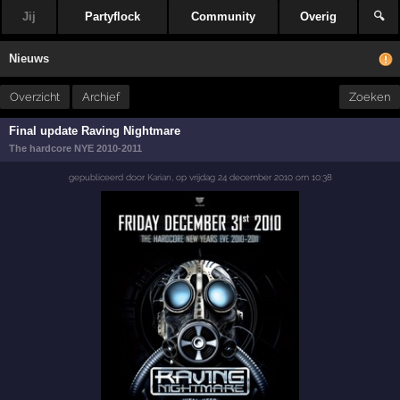
Jij
Partyflock
Community
Overig
🔍
Nieuws
Overzicht
Archief
Zoeken
Final update Raving Nightmare
The hardcore NYE 2010-2011
gepubliceerd door
Karian
,
op
vrijdag 24 december 2010 om 10:38