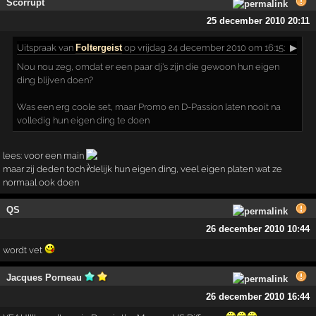
Scorrupt
25 december 2010 20:11
Uitspraak
van
Foltergeist
op vrijdag 24 december 2010 om 16:15:
▶
Nou nou zeg, omdat er een paar dj's zijn die gewoon hun eigen
ding blijven doen?
Was een erg coole set, maar Promo en D-Passion laten nooit na
volledig hun eigen ding te doen
lees: voor een main
maar zij deden toch rdelijk hun eigen ding, veel eigen platen wat ze
normaal ook doen
QS
26 december 2010 10:44
wordt vet
Jacques Porneau
26 december 2010 16:44