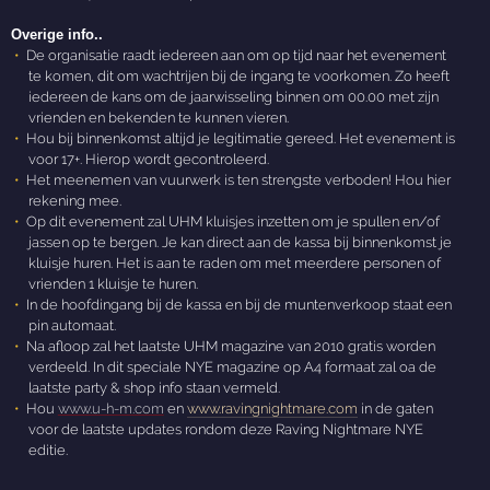
Overige info..
De organisatie raadt iedereen aan om op tijd naar het evenement
te komen, dit om wachtrijen bij de ingang te voorkomen. Zo heeft
iedereen de kans om de jaarwisseling binnen om 00.00 met zijn
vrienden en bekenden te kunnen vieren.
Hou bij binnenkomst altijd je legitimatie gereed. Het evenement is
voor 17+. Hierop wordt gecontroleerd.
Het meenemen van vuurwerk is ten strengste verboden! Hou hier
rekening mee.
Op dit evenement zal UHM kluisjes inzetten om je spullen en/of
jassen op te bergen. Je kan direct aan de kassa bij binnenkomst je
kluisje huren. Het is aan te raden om met meerdere personen of
vrienden 1 kluisje te huren.
In de hoofdingang bij de kassa en bij de muntenverkoop staat een
pin automaat.
Na afloop zal het laatste UHM magazine van 2010 gratis worden
verdeeld. In dit speciale NYE magazine op A4 formaat zal oa de
laatste party & shop info staan vermeld.
Hou
www.u-h-m.com
en
www.ravingnightmare.com
in de gaten
voor de laatste updates rondom deze Raving Nightmare NYE
editie.