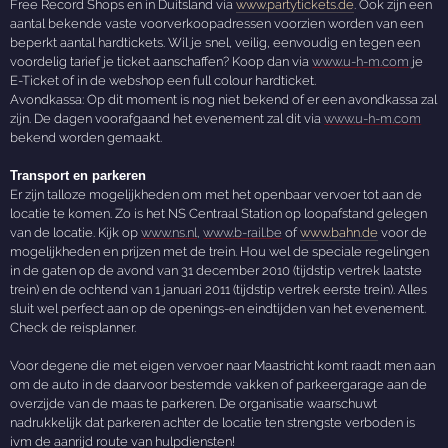
Free Record Shops en in Duitsland via
www.partytickets.de
. Ook zijn een
aantal bekende vaste voorverkoopadressen voorzien worden van een
beperkt aantal hardtickets. Wil je snel, veilig, eenvoudig en tegen een
voordelig tarief je ticket aanschaffen? Koop dan via
www.u-h-m.com
je
E-Ticket of in de webshop een full colour hardticket.
Avondkassa: Op dit moment is nog niet bekend of er een avondkassa zal
zijn. De dagen voorafgaand het evenement zal dit via
www.u-h-m.com
bekend worden gemaakt.
Transport en parkeren
Er zijn talloze mogelijkheden om met het openbaar vervoer tot aan de
locatie te komen. Zo is het NS Centraal Station op loopafstand gelegen
van de locatie. Kijk op
www.ns.nl,
www.b-rail.be
of
www.bahn.de
voor de
mogelijkheden en prijzen met de trein. Hou wel de speciale regelingen
in de gaten op de avond van 31 december 2010 (tijdstip vertrek laatste
trein) en de ochtend van 1 januari 2011 (tijdstip vertrek eerste trein). Alles
sluit wel perfect aan op de openings-en eindtijden van het evenement.
Check de reisplanner.
Voor degene die met eigen vervoer naar Maastricht komt raadt men aan
om de auto in de daarvoor bestemde vakken of parkeergarage aan de
overzijde van de maas te parkeren. De organisatie waarschuwt
nadrukkelijk dat parkeren achter de locatie ten strengste verboden is
ivm de aanrijd route van hulpdiensten!