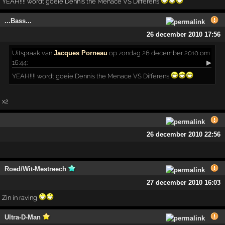
YEAH!!!! wordt goeie Dennis the Menace VS Differens
...Bass...
26 december 2010 17:56
Uitspraak
van
Jacques Porneau
op zondag 26 december 2010 om
16:44:
▶
YEAH!!!! wordt goeie Dennis the Menace VS Differens
x2
26 december 2010 22:56
Roed/Wit-Mestreech
27 december 2010 16:03
Zin in raving
Ultra-D-Man