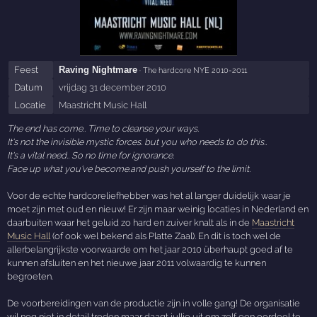
Feest
Raving Nightmare
· The hardcore NYE 2010-2011
Datum
vrijdag 31 december 2010
Locatie
Maastricht Music Hall
The end has come.. Time to cleanse your ways.
It's not the invisible mystic forces. but you who needs to do this..
It's a vital need.. So no time for ignorance.
Face up what you've become.and push yourself to the limit.
Voor de echte hardcoreliefhebber was het al langer duidelijk waar je
moet zijn met oud en nieuw! Er zijn maar weinig locaties in Nederland en
daarbuiten waar het geluid zo hard en zuiver knalt als in de
Maastricht
Music Hall
(of ook wel bekend als Platte Zaal). En dit is toch wel de
allerbelangrijkste voorwaarde om het jaar 2010 überhaupt goed af te
kunnen afsluiten en het nieuwe jaar 2011 volwaardig te kunnen
begroeten.
De voorbereidingen van de productie zijn in volle gang! De organisatie
wil nog niet in detail treden maar daagt jullie uit om zelf een oordeel te