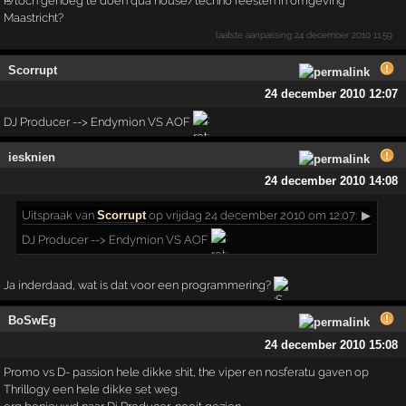
Is toch genoeg te doen qua house/techno feesten in omgeving
Maastricht?
laatste aanpassing
24 december 2010 11:59
Scorrupt
24 december 2010 12:07
DJ Producer --> Endymion VS AOF
iesknien
24 december 2010 14:08
Uitspraak
van
Scorrupt
op vrijdag 24 december 2010 om 12:07:
▶
DJ Producer --> Endymion VS AOF
Ja inderdaad, wat is dat voor een programmering?
BoSwEg
24 december 2010 15:08
Promo vs D- passion hele dikke shit, the viper en nosferatu gaven op
Thrillogy een hele dikke set weg.