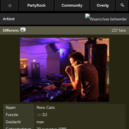
Jij
Partyflock
Community
Overig
🔍
Artiest
📷
Differens
237 fans
Naam
Rens Caris
Functie
DJ
73×
Geslacht
man