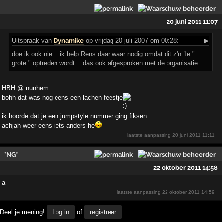
20 juni 2011 11:07
Uitspraak
van
Dynamike
op vrijdag 20 juli 2007 om 00:28:
▶
doe ik ook nie .. ik help Rens daar waar nodig omdat dit z'n 1e "
grote " optreden wordt .. das ook afgesproken met de organisatie
HBH @ nunhem
bohh dat was nog eens een lachen feestje
ik hoorde dat je een jumpstyle nummer ging fiksen
achjah weer eens iets anders he
laatste aanpassing
20 juni 2011 11:11
*NG*
22 oktober 2011 14:58
a
laatste aanpassing
22 oktober 2011 14:59
Deel je mening!
Log in
of
registreer