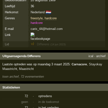
Geboortedatum
20 augustus 1989
Leeftijd
36
🇳🇱
Herkomst
Nederland
Genres
freestyle
,
hardcore
hardcore
E-mail
caris_44@hotmail.com
Link
Lid
Differens
(14 jun 2023)
Uitgaansagenda Differens
ical
·
archief
Laatste optreden was op maandag 3 maart 2025:
Carnacore
,
Stayokay
Maastricht
,
Maastricht
toon archief, 72 evenementen
Statistieken
72
·
optredens
geen
·
in de toekomst
72
·
in het verleden