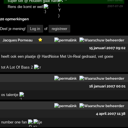
super set @ Houben gaat hard
2007-10-02
Rens die komt er wel!
2007-07-29
20 opmerkingen
Deel je mening!
Log in
of
registreer
Jacques Porneau
15 januari 2007 09:02
heeft ook een plaatje @ HardNoise Met Un-Real gedraaid, vet goeie
tot A Lot Of Bass 2
16 januari 2007 00:01
os talentje
4 april 2007 11:38
number one fan
je