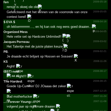
fen
2009-05-18
rensje is okeej ole ole
Gefeliciteerd met het winnen van de voorronde van onze
2009-05-05
contest kerel!
$ EVA $
2009-04-16
oh lekkerrrrrrrrrrr...., en hij kan ook nog eens goed draaien...
Organized Mess
2009-04-05
Hele vette set op Hardcore Unlimited!!
Jacques Porneau
2009-03-02
Het Talentje met de juiste platen keuze
PB.
2009-02-21
Je draaide echt briljant op Hossen en Sossen!
KS
2008-11-26
Aight!
(BST) neaf
2008-08-17
Aight!!!
The Hardest
2008-08-15
Goede Up-Cummin' DJ JOaaaa det zeker
2007-12-15
Bad motherfucker
2007-11-24
...­:::Forever Young:::...­
2007-11-08
volgend jaar op nightmare draaien