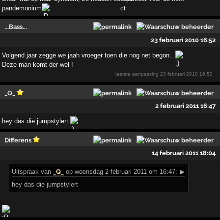
pandemonium
...Bass...
23 februari 2010 16:52
Volgend jaar zegge we jaah vroeger toen die nog net begon..
Deze man komt der wel !
laatste aanpassing
23 februari 2010 16:52
_Q_
2 februari 2011 16:47
hey das die jumpstylert
Differens
14 februari 2011 18:04
Uitspraak
van
_Q_
op woensdag 2 februari 2011 om 16:47:
▶
hey das die jumpstylert