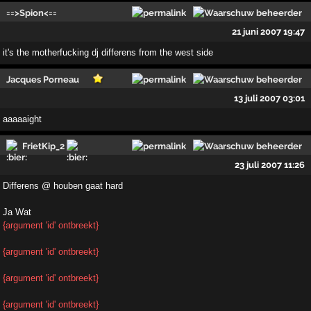
==>Spion<==
21 juni 2007 19:47
it's the motherfucking dj differens from the west side
Jacques Porneau
13 juli 2007 03:01
aaaaaight
FrietKip_2
23 juli 2007 11:26
Differens @ houben gaat hard
Ja Wat
{argument 'id' ontbreekt}
{argument 'id' ontbreekt}
{argument 'id' ontbreekt}
{argument 'id' ontbreekt}