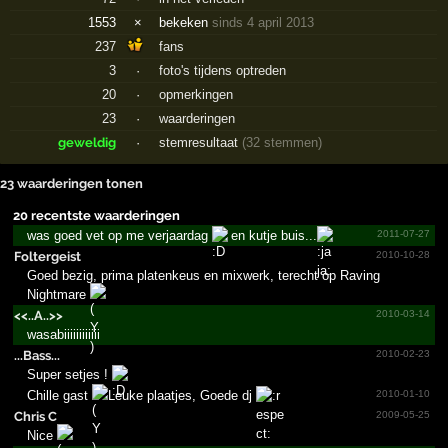
1553
×
bekeken
sinds 4 april 2013
237
fans
3
·
foto's tijdens optreden
20
·
opmerkingen
23
·
waarderingen
geweldig
·
stemresultaat
(32 stemmen)
23 waarderingen tonen
20 recentste waarderingen
was goed vet op me verjaardag
en kutje buis...
2011-07-27
Foltergeist
2010-10-28
Goed bezig, prima platenkeus en mixwerk, terecht op Raving
Nightmare
<<..A..>>
2010-03-14
wasabiiiiiiiiiiii
...Bass...
2010-02-23
Super setjes !
Chille gast
Leuke plaatjes, Goede dj
2010-01-10
Chris C
2009-05-25
Nice