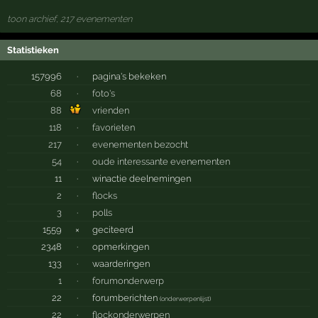
toon archief, 217 evenementen
Statistieken
157996
·
pagina's bekeken
68
·
foto's
88
vrienden
118
·
favorieten
217
·
evenementen bezocht
54
·
oude interessante evenementen
11
·
winactie deelnemingen
2
·
flocks
3
·
polls
1559
×
geciteerd
2348
·
opmerkingen
133
·
waarderingen
1
·
forumonderwerp
22
·
forumberichten
(
onderwerpenlijst
)
22
·
flockonderwerpen