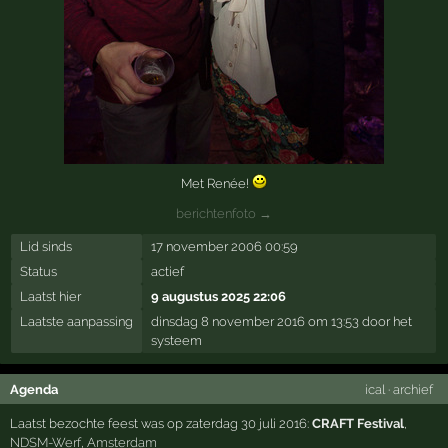
Met Renée!
berichtenfoto →
Lid sinds
17 november 2006 00:59
Status
actief
Laatst hier
9 augustus 2025 22:06
Laatste aanpassing
dinsdag 8 november 2016 om 13:53 door het
systeem
Agenda
ical
·
archief
Laatst bezochte feest was op zaterdag 30 juli 2016:
CRAFT Festival
,
NDSM-Werf
,
Amsterdam