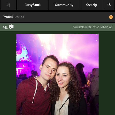
Jij
Partyflock
Community
Overig
🔍
Profiel
· 474100
📷
vrienden
·
favorieten
PB.
,88
,118