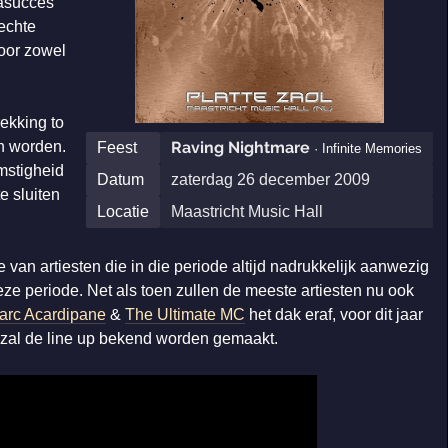
gasucces
echte
voor zowel
ekking to
n worden.
Raving Nightmare
Feest
· Infinite Memories
mstigheid
Datum
zaterdag 26 december 2009
e sluiten
Locatie
Maastricht Music Hall
van artiesten die in die periode altijd nadrukkelijk aanwezig
ze periode. Net als toen zullen de meeste artiesten nu ook
arc Acardipane
&
The Ultimate MC
het dak eraf, voor dit jaar
 zal de line up bekend worden gemaakt.