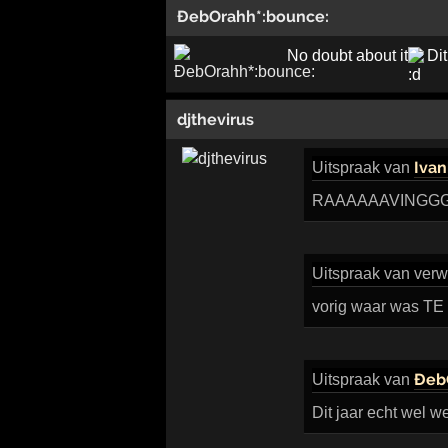
ÐebOrahh*:bounce:
No doubt about it
Dit
djthevirus
Iva
Uitspraak
van
RAAAAAAVINGG
Uitspraak
van verw
vorig waar was TE 
Ðeb
Uitspraak
van
Dit jaar echt wel w