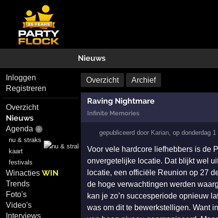
Nieuws
Inloggen
Overzicht
Archief
Registreren
Raving Nightmare
Overzicht
Infinite Memories
Nieuws
Agenda
gepubliceerd door
Karian
,
op
donderdag 1
nu & straks
Voor vele hardcore liefhebbers is de Pl
kaart
onvergetelijke locatie. Dat blijkt wel u
festivals
WIN
locatie, een officiële Reunion op 27
Winacties
Trends
de hoge verwachtingen werden waarge
Foto's
kan je zo’n succesperiode opnieuw la
Video's
was om dit te bewerkstelligen. Want 
Interviews