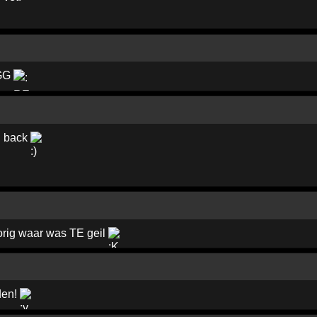
GG
g back
rig waar was TE geil
den!