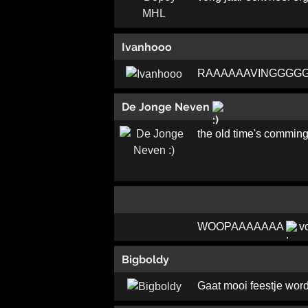
Ivanhooo
RAAAAAAVINGGGG
De Jonge Neven
the old time's commin
WOOPAAAAAAA
vo
Bigboldy
Gaat mooi feestje wor