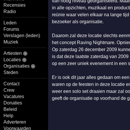
van hoog niveau georganiseerd. Maar
Recensies
in alle opzichten, muzikaal en produc
Radio
reünie waar velen elkaar na lange tijd 
bezoeker als organisatie.
Leden
Forums
Verslagen (leden)
Daarom zal deze locatie slechts eenma
Muziek
het concept Raving Nightmare. Opnieu
Op zaterdag 26 december 2009 kunnen 
Artiesten
is dat deze laatste zaterdag van 2009
Locaties
op een zeer uniek evenement in een sp
Organisaties
Steden
Er is ook dit jaar alles gedaan om een
Contact
waren op de feesten in deze locatie e
Crew
weer een solo set draaien maar zal oo
Vacatures
geeft de organisatie op voorhand de 
Donaties
Beleid
Help
Adverteren
Voorwaarden