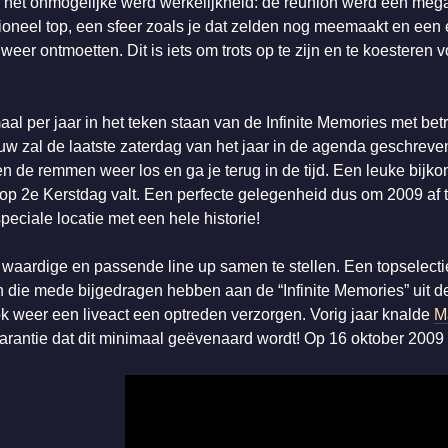
 het onmogelijke werd werkelijkheid: de reunion werd een me
tioneel top, een sfeer zoals je dat zelden nog meemaakt en een 
weer ontmoetten. Dit is iets om trots op te zijn en te koesteren 
al per jaar in het teken staan van de Infinite Memories met betr
w zal de laatste zaterdag van het jaar in de agenda geschreve
de remmen weer los en ga je terug in de tijd. Een leuke bijko
 op 2e Kerstdag valt. Een perfecte gelegenheid dus om 2009 af t
eciale locatie met een hele historie!
 waardige en passende line up samen te stellen. Een topselectie 
n die mede bijgedragen hebben aan de “Infinite Memories” uit de
k weer een liveact een optreden verzorgen. Vorig jaar knalde
M
garantie dat dit minimaal geëvenaard wordt! Op 16 oktober 2009