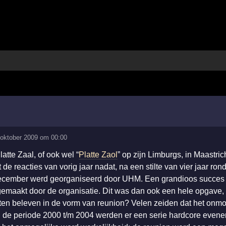
 oktober 2009 om 00:00
atte Zaal, of ook wel “
Platte Zaol
” op zijn Limburgs, in Maastric
it de reacties van vorig jaar nadat, na een stilte van vier jaar ro
 december werd georganiseerd door UHM. Een grandioos succes
maakt door de organisatie. Dit was dan ook een hele opgave,
ten beleven in de vorm van reunion? Velen zeiden dat het onmo
in de periode 2000 t/m 2004 werden er een serie hardcore even