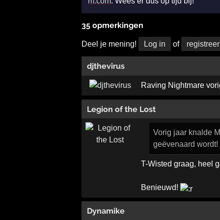
m.com
. Wees er dus op tijd bij!
35 opmerkingen
Deel je mening!
Log in
of
registreer
djthevirus
Raving Nightmare vori
Legion of the Lost
Vorig jaar knalde M
geëvenaard wordt!
T-Wisted graag, heel g
Benieuwd!
Dynamike