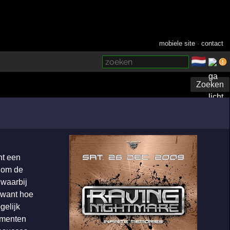
mobiele site
·
contact
🇳🇱
­
Zoeken
ht een
ndom de
 waarbij
 want hoe
gelijk
ementen