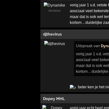
vorig jaar 1 v.d. vetste
donateur
asociaal veel bekende
maar dat is ook wel ter
kortom .. duidelijke za
djthevirus
Dyn
Uitspraak
van
vorig jaar 1 v.d. ve
asociaal veel beke
maar dat is ook wel
kortom .. duidelijk
beter ken je het n
Dopey MHL
vorig jaar echt heel erg