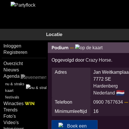
Locatie
Inloggen
Podium
—
Registreren
Opgevolgd door
Crazy Horse
.
Overzicht
Nieuws
Adres
Jan Weitkamplaa
Agenda
7772 SE
nu & straks
Hardenberg
kaart
🇳🇱
Nederland
festivals
—
Telefoon
0900 7677634
WIN
Winacties
Trends
Minimumleeftijd
16
Foto's
Video's
Interviews