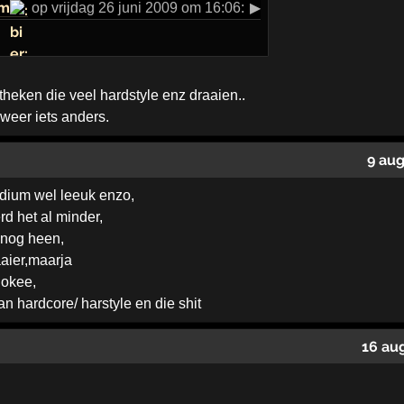
m
op vrijdag 26 juni 2009 om 16:06:
▶
theken die veel hardstyle enz draaien..
weer iets anders.
9 au
odium wel leeuk enzo,
d het al minder,
r nog heen,
aier,maarja
 okee,
n hardcore/ harstyle en die shit
16 au