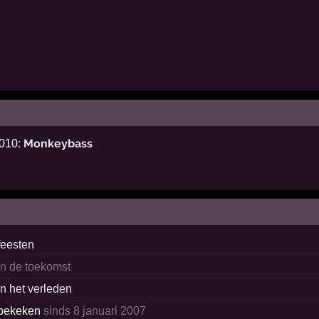
Monkeybass
2010:
feesten
in de toekomst
in het verleden
bekeken
sinds 8 januari 2007