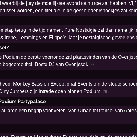
waarbij de jury de moeilijkste avond tot nu toe zal hebben. Vijf
rijssel worden, een titel die in de geschiedenisboekjes zal ko
 stap terug in de tijd nemen. Pure Nostalgie zal dan namelijk 
 & Irene, Lemmings en Flippo’s; laat je nostalgische gevoelens 
sel?
 Podium de eerste voorronde zal plaatsvinden van de Overijssel 
elbegeerde titel: Beste DJ van Overijssel.
20
d voor Monkey Bass en Exceptional Events om de stoute schoen
Dirty Jumpers zijn intrede doen binnen Podium.
28
Podium Partypalace
l jaren een begrip voor velen. Van Urban tot trance, van Apres-s