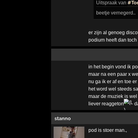
#To
Uitspraak
van
beetje vernegerd..
er zijn al genoeg disco
podium heeft dan toch 
in het begin vond ik p
maar na een paar x wer
nu ga ik er af en toe e
het word wel steeds sa
maar de muziek is wel
liever reaggeton
da
stanno
pod is stoer man.,