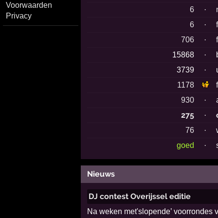
Voorwaarden
6
·
Privacy
6
·
706
·
15868
·
3739
·
1178
930
·
275
·
76
·
goed
·
Nieuws
DJ contest Overijssel editie
Na weken met'slopende’ voorrondes vin