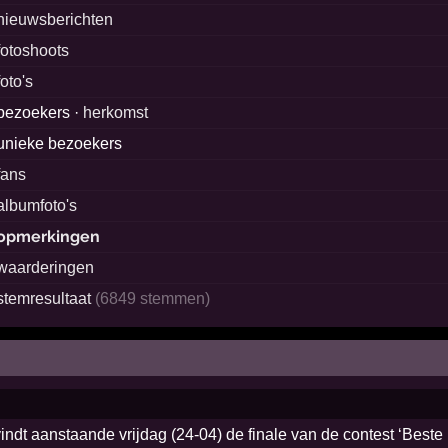
nieuwsberichten
fotoshoots
foto's
bezoekers ·
herkomst
unieke bezoekers
fans
albumfoto's
opmerkingen
waarderingen
stemresultaat
(6849 stemmen)
dt aanstaande vrijdag (24-04) de finale van de contest ‘Beste 