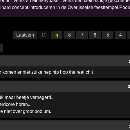
ional Events en Monkeybass Events een klein stukje geschieden
ihard concept introduceren in de Overijsselse feesttempel Pod
9
Laatsten
10
8
7
6
5
4
 komen enniet zulke nep hip hop the real chit
euk maar beetje vernegerd..
ardcore horen..
e niet over groot podium.