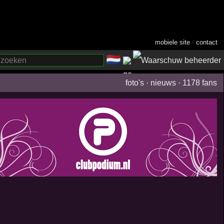
mobiele site
·
contact
🇳🇱
­
foto's
·
nieuws
·
1178 fans