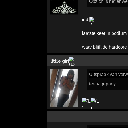
Opzich is het er we
idd
laatste keer in podium
waar blijft de hardcore
little girl
Uitspraak
van verwi
teenageparty