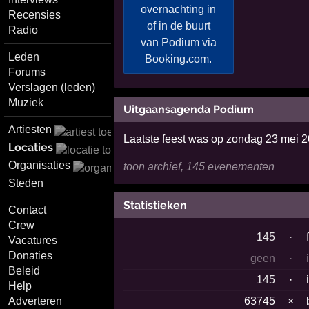
Recensies
Radio
Leden
Forums
Verslagen (leden)
Muziek
Uitgaansagenda Podium
Artiesten
Laatste feest was op zondag 23 mei 
Locaties
Organisaties
toon archief, 145 evenementen
Steden
Statistieken
Contact
Crew
145
·
Vacatures
Donaties
geen
·
Beleid
145
·
Help
Adverteren
63745
×