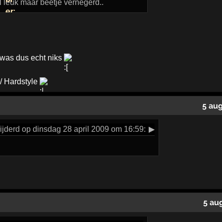
l leuk maar beetje vernegerd..
 was dus echt niks
 / Hardstyle
5 au
jderd op dinsdag 28 april 2009 om 16:59:
▶
5 au