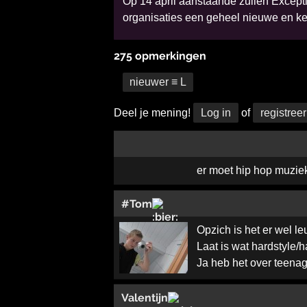
Op 14 april aanstaande zullen Except
organisaties een geheel nieuwe en ke
275 opmerkingen
nieuwer ≡ L
Deel je mening!
Log in
of
registreer
er moet hip hop muziek
#Tom
Opzich is het er wel l
Laat is wat hardstyle/h
Ja heb het over teenag
Valentijn