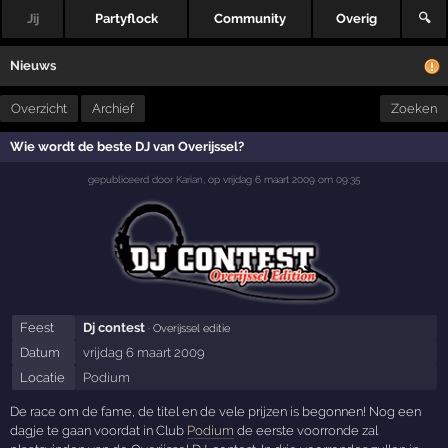
Jij
Partyflock
Community
Overig
🔍
Nieuws
Overzicht
Archief
Zoeken
Wie wordt de beste DJ van Overijssel?
gepubliceerd door
Karian
,
op
vrijdag 6 maart 2009 om 09:35
Feest
Dj contest
· Overijssel editie
Datum
vrijdag 6 maart 2009
Locatie
Podium
De race om de fame, de titel en de vele prijzen is begonnen! Nog een
dagje te gaan voordat in Club
Podium
de eerste voorronde zal