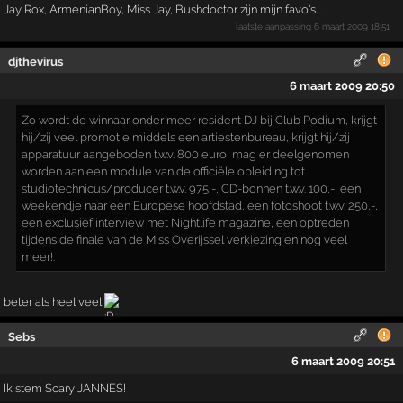
Jay Rox, ArmenianBoy, Miss Jay, Bushdoctor zijn mijn favo's...
laatste aanpassing
6 maart 2009 18:51
djthevirus
6 maart 2009 20:50
Zo wordt de winnaar onder meer resident DJ bij Club Podium, krijgt
hij/zij veel promotie middels een artiestenbureau, krijgt hij/zij
apparatuur aangeboden t.w.v. 800 euro, mag er deelgenomen
worden aan een module van de officiële opleiding tot
studiotechnicus/producer t.w.v. 975,-, CD-bonnen t.w.v. 100,-, een
weekendje naar een Europese hoofdstad, een fotoshoot t.w.v. 250,-,
een exclusief interview met Nightlife magazine, een optreden
tijdens de finale van de Miss Overijssel verkiezing en nog veel
meer!.
beter als heel veel
Sebs
6 maart 2009 20:51
Ik stem Scary JANNES!