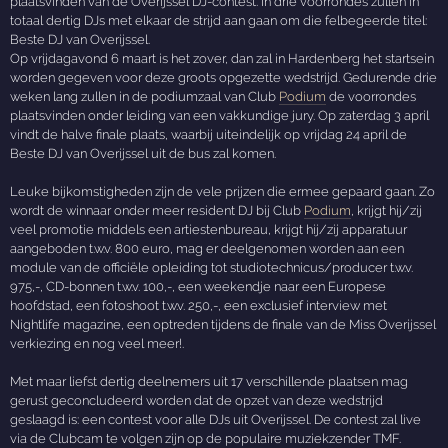
plaatsvinden van de Overijssel DJ-contest. In drie voorrondes zullen in
totaal dertig DJs met elkaar de strijd aan gaan om die felbegeerde titel:
Beste DJ van Overijssel.
Op vrijdagavond 6 maart is het zover, dan zal in Hardenberg het startsein
worden gegeven voor deze groots opgezette wedstrijd. Gedurende drie
weken lang zullen in de podiumzaal van Club
Podium
de voorrondes
plaatsvinden onder leiding van een vakkundige jury. Op zaterdag 3 april
vindt de halve finale plaats, waarbij uiteindelijk op vrijdag 24 april de
Beste DJ van Overijssel uit de bus zal komen.
Leuke bijkomstigheden zijn de vele prijzen die ermee gepaard gaan. Zo
wordt de winnaar onder meer resident DJ bij Club
Podium
, krijgt hij/zij
veel promotie middels een artiestenbureau, krijgt hij/zij apparatuur
aangeboden t.w.v. 800 euro, mag er deelgenomen worden aan een
module van de officiële opleiding tot studiotechnicus/producer t.w.v.
975,-, CD-bonnen t.w.v. 100,-, een weekendje naar een Europese
hoofdstad, een fotoshoot t.w.v. 250,-, een exclusief interview met
Nightlife magazine, een optreden tijdens de finale van de Miss Overijssel
verkiezing en nog veel meer!.
Met maar liefst dertig deelnemers uit 17 verschillende plaatsen mag
gerust geconcludeerd worden dat de opzet van deze wedstrijd
geslaagd is: een contest voor alle DJs uit Overijssel. De contest zal live
via de Clubcam te volgen zijn op de populaire muziekzender TMF.