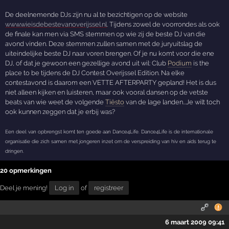
De deelnemende DJs zijn nu al te bezichtigen op de website
www.wieisdebestevanoverijssel.nl
. Tijdens zowel de voorrondes als ook
de finale kan men via SMS stemmen op wie zij de beste DJ van die
avond vinden. Deze stemmen zullen samen met de juryuitslag de
uiteindelijke beste DJ naar voren brengen. Of je nu komt voor die ene
DJ, of dat je gewoon een gezellige avond uit wil: Club
Podium
is the
place to be tijdens de DJ Contest Overijssel Edition. Na elke
contestavond is daarom een VETTE AFTERPARTY gepland! Het is dus
niet alleen kijken en luisteren, maar ook vooral dansen op de vetste
beats van wie weet de volgende
Tiësto
van de lage landen...Je wilt toch
ook kunnen zeggen dat je erbij was?
Een deel van opbrengst komt ten goede aan Dance4Life. Dance4Life is de internationale
organisatie die zich samen met jongeren inzet om de verspreiding van hiv en aids terug te
dringen.
20 opmerkingen
Deel je mening!
Log in
of
registreer
6 maart 2009 09:41