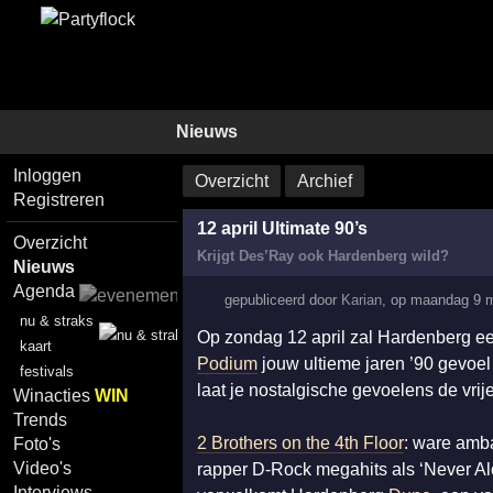
Nieuws
Inloggen
Overzicht
Archief
Registreren
12 april Ultimate 90’s
Overzicht
Krijgt Des’Ray ook Hardenberg wild?
Nieuws
Agenda
gepubliceerd door
Karian
,
op
maandag 9 m
nu & straks
Op zondag 12 april zal Hardenberg een
kaart
Podium
jouw ultieme jaren ’90 gevoel
festivals
laat je nostalgische gevoelens de vrije
Winacties
WIN
Trends
2 Brothers on the 4th Floor
: ware amb
Foto's
Video's
rapper D-Rock megahits als ‘Never Alo
Interviews