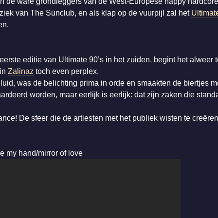
an de ware grondleggers van de West-Europese happy hardcor
uziek van The Sunclub, en als klap op de vuurpijl zal het
Ultimat
en.
erste editie van Ultimate 90’s in het zuiden, begint het alweer t
in
Zalinaz
toch even perplex.
luid, was de belichting prima in orde en smaakten de biertjes 
eerd worden, maar eerlijk is eerlijk: dat zijn zaken die standa
e! De sfeer die de artiesten met het publiek wisten te creëre
e my hand/mirror of love