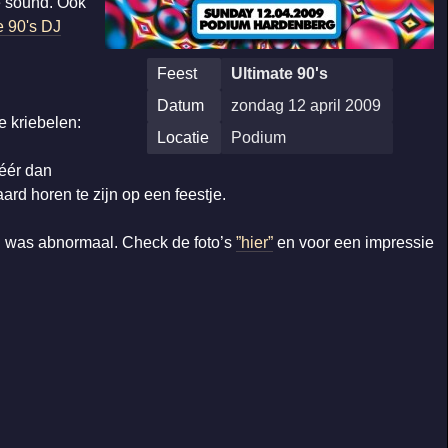
e sound. Ook
e 90's DJ
Feest
Ultimate 90's
Datum
zondag 12 april 2009
e kriebelen:
Locatie
Podium
méér dan
ard horen te zijn op een feestje.
n was abnormaal. Check de foto’s
”hier”
en voor een impressie