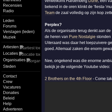
verwelkomt Hardenberg
Dune
, een v
Recensies
bekend in de oren klinkt de ‘fiesta-’m
Radio
Team
de zaal volledig op zijn kop zett
Leden
Perplex?
Forums
Als de organisatie terug denkt aan de e
Verslagen (leden)
de heren van
Pure Nostalgie
stonden 
Muziek
Uiteraard was daar het loepzuivere ge
Artiesten
goed. Allemaal zaken die enorm gewaard
Locaties
Organisaties
Nee, ongekend was die enorme ambianc
Steden
bekijk je de volgende Youtube video:
Contact
2 Brothers on the 4th Floor
- Come tak
Crew
Vacatures
Donaties
Beleid
Help
Adverteren