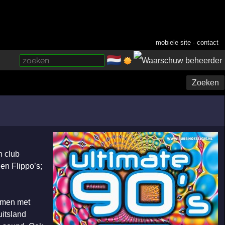
mobiele site
·
contact
🇳🇱
­
Zoeken
n club
en Flippo’s;
samen met
uitsland