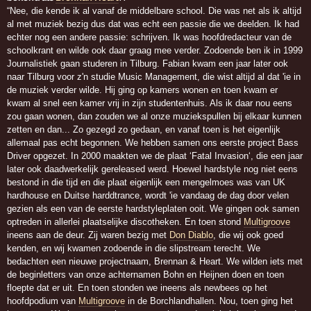
“Nee, die kende ik al vanaf de middelbare school. Die was net als ik altijd
al met muziek bezig dus dat was echt een passie die we deelden. Ik had
echter nog een andere passie: schrijven. Ik was hoofdredacteur van de
schoolkrant en wilde ook daar graag mee verder. Zodoende ben ik in 1999
Journalistiek gaan studeren in Tilburg. Fabian kwam een jaar later ook
naar Tilburg voor z'n studie Music Management, die wist altijd al dat 'ie in
de muziek verder wilde. Hij ging op kamers wonen en toen kwam er
kwam al snel een kamer vrij in zijn studentenhuis. Als ik daar nou eens
zou gaan wonen, dan zouden we al onze muziekspullen bij elkaar kunnen
zetten en dan... Zo gezegd zo gedaan, en vanaf toen is het eigenlijk
allemaal pas echt begonnen. We hebben samen ons eerste project Bass
Driver opgezet. In 2000 maakten we de plaat ‘Fatal Invasion‘, die een jaar
later ook daadwerkelijk gereleased werd. Hoewel hardstyle nog niet eens
bestond in die tijd en die plaat eigenlijk een mengelmoes was van UK
hardhouse en Duitse harddtrance, wordt 'ie vandaag de dag door velen
gezien als een van de eerste hardstyleplaten ooit. We gingen ook samen
optreden in allerlei plaatselijke discotheken. En toen stond
Multigroove
ineens aan de deur. Zij waren bezig met
Don Diablo
, die wij ook goed
kenden, en wij kwamen zodoende in die slipstream terecht. We
bedachten een nieuwe projectnaam, Brennan & Heart. We wilden iets met
de beginletters van onze achternamen Bohn en Heijnen doen en toen
floepte dat er uit. En toen stonden we ineens als newbees op het
hoofdpodium van
Multigroove
in de Borchlandhallen. Nou, toen ging het