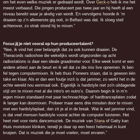
om het even welke muziek er gedraaid wordt. Over
Geck-o
heb ik me het
meest verbaasd. Die jongen produceert pas twee jaar en hij heeft al een
niveau bereikt waar je akelig van wordt. En vervolgens hoorde ik ‘m
draaien op z’n allereerste gig ooit, in Belfast was dat. Ik sloeg steil
achterover, zo strak stond hij te mixen.”
Focus jij je niet vooral op hun produceertalent?
“Nee, ik vind het zeer belangrijk dat ze ook kunnen draaien. De
Theracords radioshow die wekelijks wordt uitgezonden op acht
radiostations is daar een ideale graadmeter voor. Elke week komt er een
andere artiest aan de beurt en ik wil dat ze die mix live opnemen. Ik ben
fel tegen computermixen. Ik heb thuis Pioneers staan, dat is gewoon één
take en klaar. Als er dan een foutje inzit is dat jammer, zo werkt het in de
echte wereld nou eenmaal ook. Eigenlijk is hardstyle niet zo'n uitdagende
stijl om te mixen met al die intro's en outro’s. Daarom begin ik in m’n
eigen mixen standaard met paar technoachtige- of hardtranceplaten zodat
ik langer kan doormixen. Probeer maar eens drie minuten door te mixen
met een hardstyleplaat, dan zit je al in de break. Wat ik wel jammer vind,
is dat veel mensen hardstyle vooral achter de computer luisteren. Het
heet niet voor niets dancemuziek. De muziek van
Stana
of Gatty kan
thuis monotoon klinken, terwijl je daar op een feest helemaal in kunt
kruipen. Dat is muziek die je moet voelen, moet ervaren.”