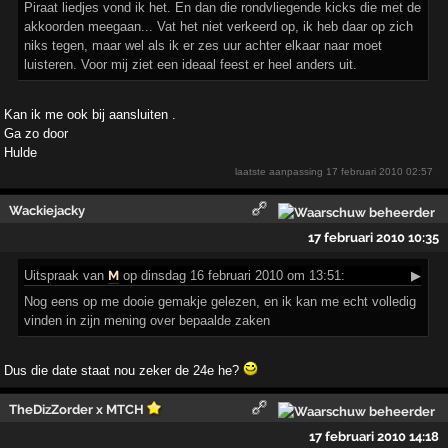
Piraat liedjes vond ik het. En dan die rondvliegende kicks die met de
akkoorden meegaan... Vat het niet verkeerd op, ik heb daar op zich
niks tegen, maar wel als ik er zes uur achter elkaar naar moet
luisteren. Voor mij ziet een ideaal feest er heel anders uit.
Kan ik me ook bij aansluiten .
Ga zo door
Hulde
laatste aanpassing
17 februari 2010 02:57
Wackiejacky
17 februari 2010 10:35
Uitspraak
van
M
op dinsdag 16 februari 2010 om 13:51:
▶
Nog eens op me dooie gemakje gelezen, en ik kan me echt volledig
vinden in zijn mening over bepaalde zaken
Dus die date staat nou zeker de 24e he?
TheDizZorder x MTCH
17 februari 2010 14:18