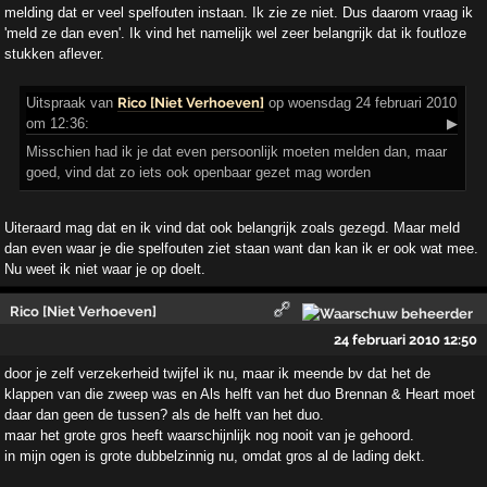
melding dat er veel spelfouten instaan. Ik zie ze niet. Dus daarom vraag ik
'meld ze dan even'. Ik vind het namelijk wel zeer belangrijk dat ik foutloze
stukken aflever.
Uitspraak
van
Rico [Niet Verhoeven]
op woensdag 24 februari 2010
om 12:36:
▶
Misschien had ik je dat even persoonlijk moeten melden dan, maar
goed, vind dat zo iets ook openbaar gezet mag worden
Uiteraard mag dat en ik vind dat ook belangrijk zoals gezegd. Maar meld
dan even waar je die spelfouten ziet staan want dan kan ik er ook wat mee.
Nu weet ik niet waar je op doelt.
Rico [Niet Verhoeven]
24 februari 2010 12:50
door je zelf verzekerheid twijfel ik nu, maar ik meende bv dat het de
klappen van die zweep was en Als helft van het duo Brennan & Heart moet
daar dan geen de tussen? als de helft van het duo.
maar het grote gros heeft waarschijnlijk nog nooit van je gehoord.
in mijn ogen is grote dubbelzinnig nu, omdat gros al de lading dekt.