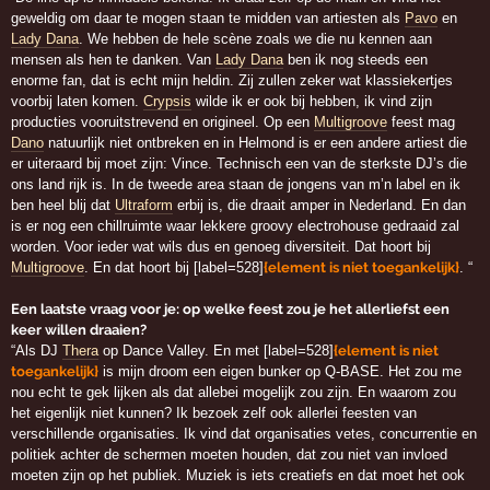
geweldig om daar te mogen staan te midden van artiesten als
Pavo
en
Lady Dana
. We hebben de hele scène zoals we die nu kennen aan
mensen als hen te danken. Van
Lady Dana
ben ik nog steeds een
enorme fan, dat is echt mijn heldin. Zij zullen zeker wat klassiekertjes
voorbij laten komen.
Crypsis
wilde ik er ook bij hebben, ik vind zijn
producties vooruitstrevend en origineel. Op een
Multigroove
feest mag
Dano
natuurlijk niet ontbreken en in Helmond is er een andere artiest die
er uiteraard bij moet zijn: Vince. Technisch een van de sterkste DJ’s die
ons land rijk is. In de tweede area staan de jongens van m’n label en ik
ben heel blij dat
Ultraform
erbij is, die draait amper in Nederland. En dan
is er nog een chillruimte waar lekkere groovy electrohouse gedraaid zal
worden. Voor ieder wat wils dus en genoeg diversiteit. Dat hoort bij
Multigroove
. En dat hoort bij [label=528]
{element is niet toegankelijk}
. “
Een laatste vraag voor je: op welke feest zou je het allerliefst een
keer willen draaien?
“Als DJ
Thera
op Dance Valley. En met [label=528]
{element is niet
toegankelijk}
is mijn droom een eigen bunker op Q-BASE. Het zou me
nou echt te gek lijken als dat allebei mogelijk zou zijn. En waarom zou
het eigenlijk niet kunnen? Ik bezoek zelf ook allerlei feesten van
verschillende organisaties. Ik vind dat organisaties vetes, concurrentie en
politiek achter de schermen moeten houden, dat zou niet van invloed
moeten zijn op het publiek. Muziek is iets creatiefs en dat moet het ook