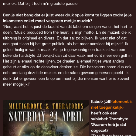
muziek. Dat blijft toch m’n grootste passie.
Ben je niet bang dat er juist weer druk op je komt te liggen zodra je je
inkomsten enkel moet vergaren met je muziek?
“Nee, want het is juist de kracht van dit label om dingen vanuit het hart te
doen. ‘Music produced from the heart’ is mijn motto. En de muziek die ik
uitbreng is origineel en divers. En dat zal zo blijven. Ik weet niet of dat
aan gaat slaan bij het grote publiek, als het maar aanslaat bij mijzelf. Ik
geloof heilig in wat ik maak. Als je tegenwoordig een tracklist van een
bekende hardstyle DJ bekijkt dan zit daar vaak niet echt meer een golf in.
Het zijn allemaal rechte lijnen, ze draaien allemaal hitjes want anders
gebeurt er niks op de dansvloer denken ze. Die bezoekers horen dus ook
echt urenlang dezelfde muziek en die raken gewoon gehersenspoeld. Ik
denk dat er gewoon een knop om moet bij die mensen want er is zoveel
meer mogelijk!”
[label=528]
{element is
niet toegankelijk}
heeft ook een
sublabel: Therabyte.
Waarom heb je dat
opgezet?