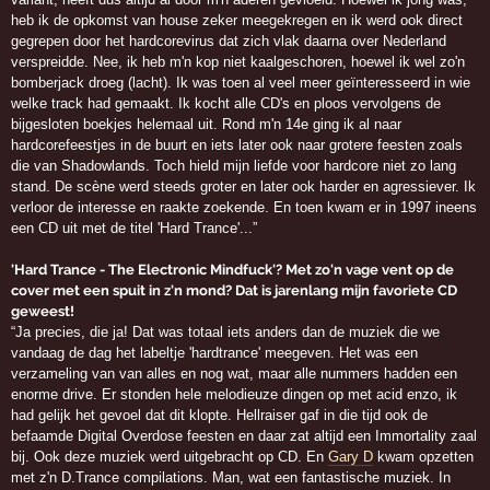
heb ik de opkomst van house zeker meegekregen en ik werd ook direct
gegrepen door het hardcorevirus dat zich vlak daarna over Nederland
verspreidde. Nee, ik heb m'n kop niet kaalgeschoren, hoewel ik wel zo'n
bomberjack droeg (lacht). Ik was toen al veel meer geïnteresseerd in wie
welke track had gemaakt. Ik kocht alle CD's en ploos vervolgens de
bijgesloten boekjes helemaal uit. Rond m'n 14e ging ik al naar
hardcorefeestjes in de buurt en iets later ook naar grotere feesten zoals
die van Shadowlands. Toch hield mijn liefde voor hardcore niet zo lang
stand. De scène werd steeds groter en later ook harder en agressiever. Ik
verloor de interesse en raakte zoekende. En toen kwam er in 1997 ineens
een CD uit met de titel 'Hard Trance'...”
'Hard Trance - The Electronic Mindfuck'? Met zo'n vage vent op de
cover met een spuit in z'n mond? Dat is jarenlang mijn favoriete CD
geweest!
“Ja precies, die ja! Dat was totaal iets anders dan de muziek die we
vandaag de dag het labeltje 'hardtrance' meegeven. Het was een
verzameling van van alles en nog wat, maar alle nummers hadden een
enorme drive. Er stonden hele melodieuze dingen op met acid enzo, ik
had gelijk het gevoel dat dit klopte. Hellraiser gaf in die tijd ook de
befaamde Digital Overdose feesten en daar zat altijd een Immortality zaal
bij. Ook deze muziek werd uitgebracht op CD. En
Gary D
kwam opzetten
met z'n D.Trance compilations. Man, wat een fantastische muziek. In