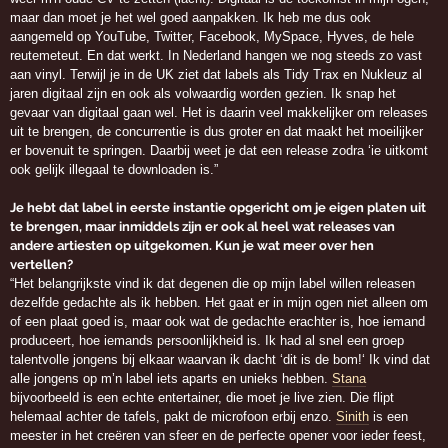
maar dan moet je het wel goed aanpakken. Ik heb me dus ook
aangemeld op YouTube, Twitter, Facebook, MySpace, Hyves, de hele
reutemeteut. En dat werkt. In Nederland hangen we nog steeds zo vast
aan vinyl. Terwijl je in de UK ziet dat labels als Tidy Trax en Nukleuz al
jaren digitaal zijn en ook als volwaardig worden gezien. Ik snap het
gevaar van digitaal gaan wel. Het is daarin veel makkelijker om releases
uit te brengen, de concurrentie is dus groter en dat maakt het moeilijker
er bovenuit te springen. Daarbij weet je dat een release zodra ‘ie uitkomt
ook gelijk illegaal te downloaden is.”
Je hebt dat label in eerste instantie opgericht om je eigen platen uit
te brengen, maar inmiddels zijn er ook al heel wat releases van
andere artiesten op uitgekomen. Kun je wat meer over hen
vertellen?
“Het belangrijkste vind ik dat degenen die op mijn label willen releasen
dezelfde gedachte als ik hebben. Het gaat er in mijn ogen niet alleen om
of een plaat goed is, maar ook wat de gedachte erachter is, hoe iemand
produceert, hoe iemands persoonlijkheid is. Ik had al snel een groep
talentvolle jongens bij elkaar waarvan ik dacht ‘dit is de bom!‘ Ik vind dat
alle jongens op m’n label iets aparts en unieks hebben.
Stana
bijvoorbeeld is een echte entertainer, die moet je live zien. Die flipt
helemaal achter de tafels, pakt de microfoon erbij enzo.
Sinith
is een
meester in het creëren van sfeer en de perfecte opener voor ieder feest,