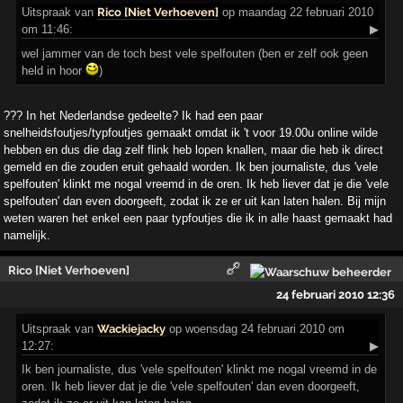
Uitspraak
van
Rico [Niet Verhoeven]
op maandag 22 februari 2010
om 11:46:
▶
wel jammer van de toch best vele spelfouten (ben er zelf ook geen
held in hoor
)
??? In het Nederlandse gedeelte? Ik had een paar
snelheidsfoutjes/typfoutjes gemaakt omdat ik 't voor 19.00u online wilde
hebben en dus die dag zelf flink heb lopen knallen, maar die heb ik direct
gemeld en die zouden eruit gehaald worden. Ik ben journaliste, dus 'vele
spelfouten' klinkt me nogal vreemd in de oren. Ik heb liever dat je die 'vele
spelfouten' dan even doorgeeft, zodat ik ze er uit kan laten halen. Bij mijn
weten waren het enkel een paar typfoutjes die ik in alle haast gemaakt had
namelijk.
Rico [Niet Verhoeven]
24 februari 2010 12:36
Uitspraak
van
Wackiejacky
op woensdag 24 februari 2010 om
12:27:
▶
Ik ben journaliste, dus 'vele spelfouten' klinkt me nogal vreemd in de
oren. Ik heb liever dat je die 'vele spelfouten' dan even doorgeeft,