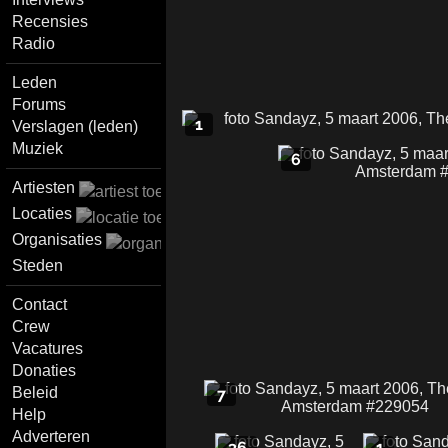
Recensies
Radio
Leden
Forums
1
Verslagen (leden)
Muziek
6
Artiesten
Locaties
Organisaties
Steden
Contact
Crew
Vacatures
Donaties
Beleid
7
Help
Adverteren
36
1