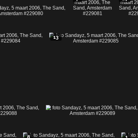
13
8
1