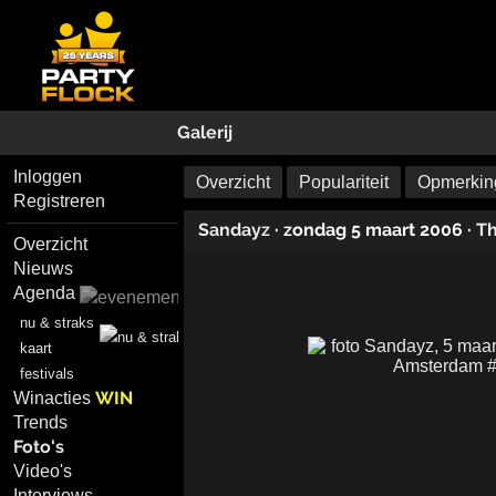
Galerij
Inloggen
Overzicht
Populariteit
Opmerking
Registreren
Sandayz
· zondag 5 maart 2006
·
T
Overzicht
Nieuws
Agenda
nu & straks
kaart
festivals
WIN
Winacties
Trends
Foto's
Video's
Interviews