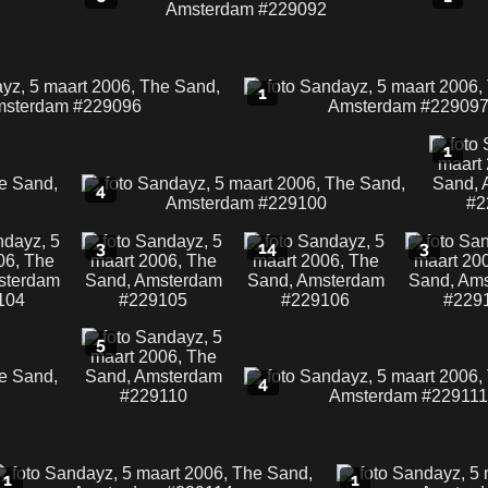
1
1
4
3
14
3
5
4
1
1