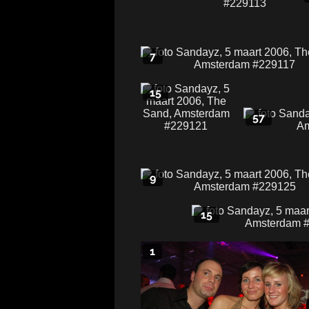
7
15
57
9
15
1