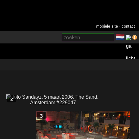
mobiele site
·
contact
🇳🇱
­
2
3