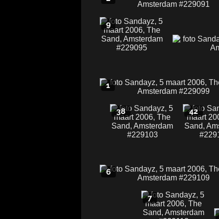
9
1
38
42
6
7