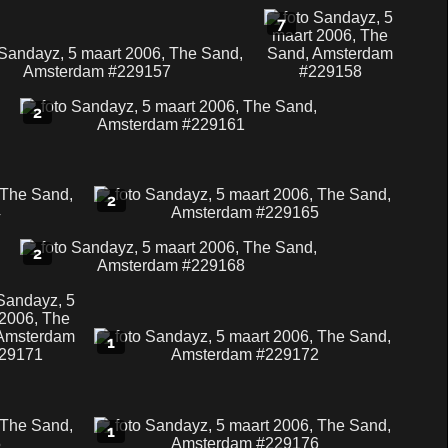
7
2
2
2
1
1