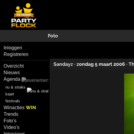
Foto
Inloggen
Registreren
Sandayz
·
zondag 5 maart 2006
·
T
Overzicht
Nieuws
Agenda
nu & straks
kaart
festivals
WIN
Winacties
Trends
Foto's
Video's
Interviews