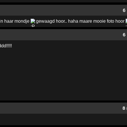
6
 in haar mondje
gewaagd hoor.. haha maare mooie foto hoor
6
d!!!!!
8