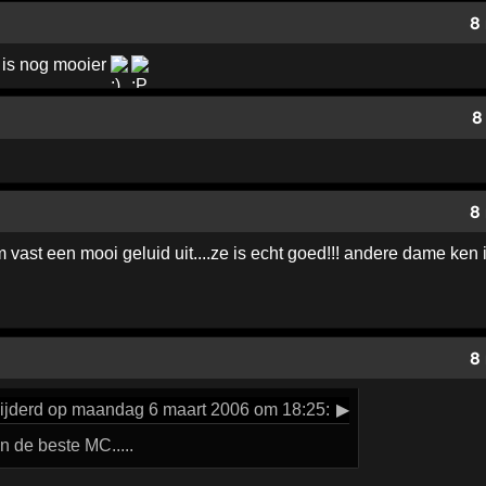
8
 is nog mooier
8
8
 vast een mooi geluid uit....ze is echt goed!!! andere dame ken 
8
ijderd op maandag 6 maart 2006 om 18:25:
▶
n de beste MC.....