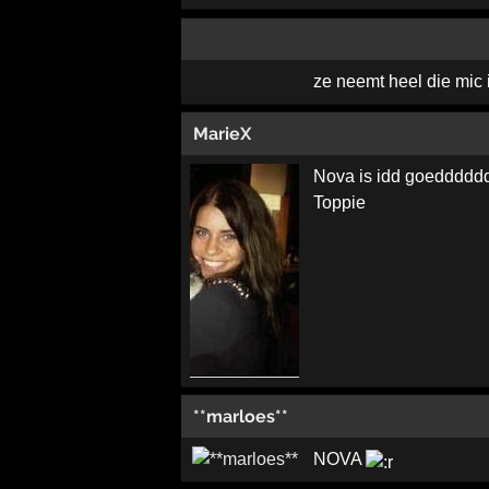
ze neemt heel die mic
MarieX
Nova is idd goeddddddd
Toppie
**marloes**
NOVA