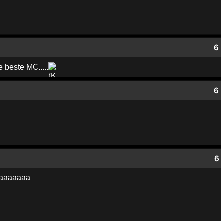
6
 beste MC.....
6
6
aaaaaaa