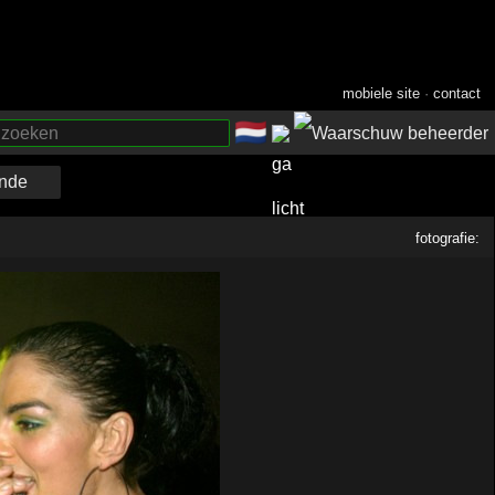
mobiele site
·
contact
🇳🇱
­
nde
fotografie: