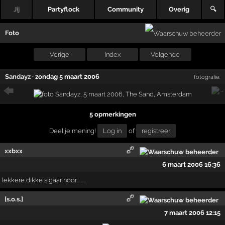
Jij
Partyflock
Community
Overig
🔍
Foto
Vorige
Index
Volgende
Sandayz
·
zondag 5 maart 2006
fotografie:
5 opmerkingen
Deel je mening!
Log in
of
registreer
xxbxx
6 maart 2006 16:36
lekkere dikke sigaar hoor.........
[s.o.s.]
7 maart 2006 12:15