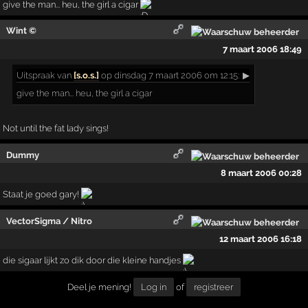
give the man... heu, the girl a cigar
Wint ©
7 maart 2006 18:49
Uitspraak
van
[s.o.s.]
op dinsdag 7 maart 2006 om 12:15:
▶
give the man... heu, the girl a cigar
Not until the fat lady sings!
Dummy
8 maart 2006 00:28
Staat je goed gary!
VectorSigma / Nitro
12 maart 2006 16:18
die sigaar lijkt zo dik door die kleine handjes
Deel je mening!
Log in
of
registreer