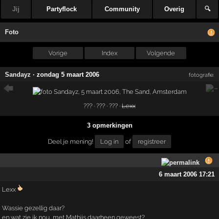
Jij
Partyflock
Community
Overig
🔍
Foto
Vorige
Index
Volgende
Sandayz
·
zondag 5 maart 2006
fotografie:
??? · ??? · ??? ·
Lexx
3 opmerkingen
Deel je mening!
Log in
of
registreer
6 maart 2006 17:21
Lexx
Wassie gezellig daar?
en wat zie ik nou, met Mathijs daarheen geweest?