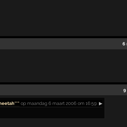
6
9
heetah***
op maandag 6 maart 2006 om 16:59:
▶