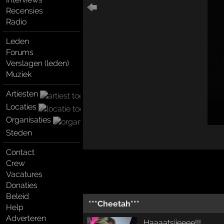
Recensies
Radio
Leden
Forums
Verslagen (leden)
Muziek
Artiesten
Locaties
Organisaties
Steden
Contact
Crew
Vacatures
Donaties
Beleid
***Cheetah***
Help
Adverteren
Haaaatsjieeee!!!