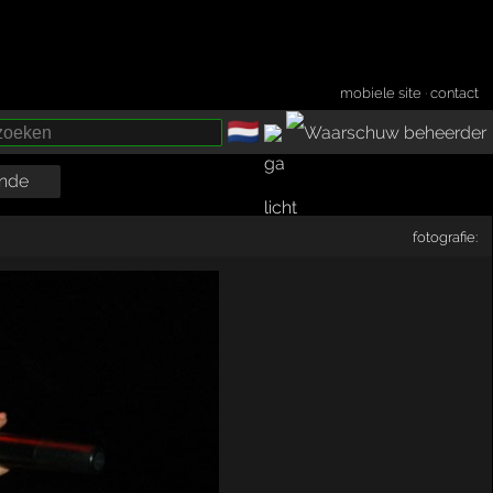
mobiele site
·
contact
🇳🇱
­
nde
fotografie: