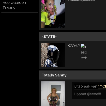
Voorwaarden
Privacy
-STATE-
WOW!
Totally Sanny
Uitspraak
van
***C
Haaaatsjieeee!!!