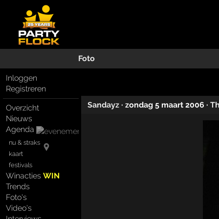
Foto
Inloggen
Registreren
Sandayz
·
zondag 5 maart 2006
·
T
Overzicht
Nieuws
Agenda
nu & straks
kaart
festivals
Winacties
WIN
Trends
Foto's
Video's
Interviews