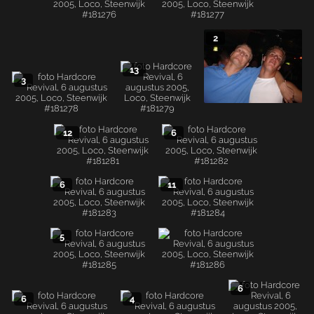
2
13
3
12
6
6
11
5
6
6
4