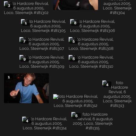
3
1
8
7
5
9
6
1
4
6
4