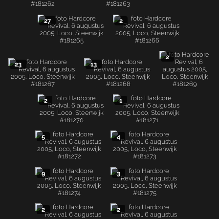
27
2
2
23
13
2
1
5
4
9
3
2
2