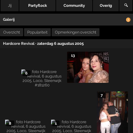
Jij
Partyflock
Community
Overig
🔍
Galerij
Overzicht
Populariteit
Opmerkingen overzicht
Hardcore Revival
· zaterdag 6 augustus 2005
13
6
7
8
1