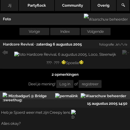
Jij
Partyflock
Community
Overig
🔍
Foto
Vorige
Index
Volgende
Hardcore Revival
·
zaterdag 6 augustus 2005
fotografie:
Je\/\/e
??? · ??? ·
Spoelie
2 opmerkingen
Deel je mening!
Log in
of
registreer
Mizzbadgurl @ Bridge
15 augustus 2005 14:50
Heb je Sjoerd weer met zijn Creepy lens
Alles okay?