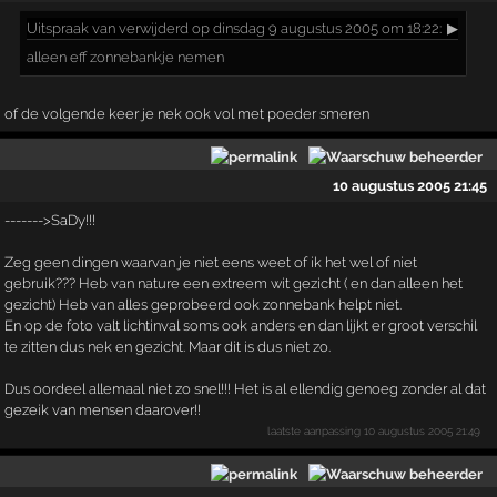
Uitspraak
van verwijderd op dinsdag 9 augustus 2005 om 18:22:
▶
alleen eff zonnebankje nemen
of de volgende keer je nek ook vol met poeder smeren
10 augustus 2005 21:45
------->SaDy!!!
Zeg geen dingen waarvan je niet eens weet of ik het wel of niet
gebruik??? Heb van nature een extreem wit gezicht ( en dan alleen het
gezicht) Heb van alles geprobeerd ook zonnebank helpt niet.
En op de foto valt lichtinval soms ook anders en dan lijkt er groot verschil
te zitten dus nek en gezicht. Maar dit is dus niet zo.
Dus oordeel allemaal niet zo snel!!! Het is al ellendig genoeg zonder al dat
gezeik van mensen daarover!!
laatste aanpassing
10 augustus 2005 21:49