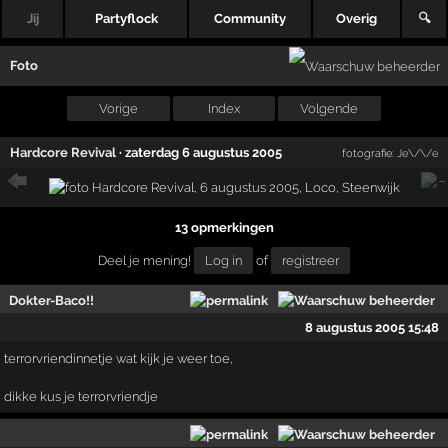
Jij
Partyflock
Community
Overig
🔍
Foto
Vorige
Index
Volgende
Hardcore Revival
·
zaterdag 6 augustus 2005
fotografie:
Je\/\/e
13 opmerkingen
Deel je mening!
Log in
of
registreer
Dokter-Baco!!
8 augustus 2005 15:48
terrorvriendinnetje wat kijk je weer toe,
dikke kus je terrorvriendje