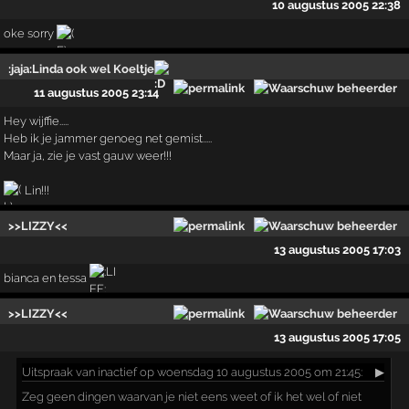
10 augustus 2005 22:38
oke sorry
:jaja:Linda ook wel Koeltje
11 augustus 2005 23:14
Hey wijffie.....
Heb ik je jammer genoeg net gemist.....
Maar ja, zie je vast gauw weer!!!
Lin!!!
>>LIZZY<<
13 augustus 2005 17:03
bianca en tessa
>>LIZZY<<
13 augustus 2005 17:05
Uitspraak
van inactief op woensdag 10 augustus 2005 om 21:45:
▶
Zeg geen dingen waarvan je niet eens weet of ik het wel of niet