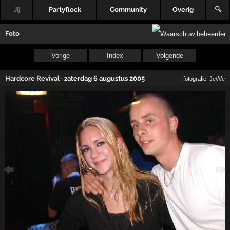
Jij
Partyflock
Community
Overig
🔍
Foto
Vorige
Index
Volgende
Hardcore Revival
·
zaterdag 6 augustus 2005
fotografie:
Je\/\/e