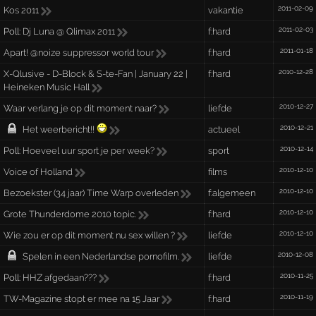
2011-02-09
Kos 2011
vakantie
2011-02-03
Poll:
Dj Luna @ Qlimax 2011
f:hard
2011-01-18
Apart! @noize suppressor world tour
f:hard
2010-12-28
X-Qlusive - D-Block & S-te-Fan | January 22 |
f:hard
Heineken Music Hall
2010-12-27
Waar verlang je op dit moment naar?
liefde
2010-12-21
Het weerbericht!!
actueel
2010-12-14
Poll:
Hoeveel uur sport je per week?
sport
2010-12-10
Voice of Holland
films
2010-12-10
Bezoekster (34 jaar) Time Warp overleden
f:algemeen
2010-12-10
Grote Thunderdome 2010 topic.
f:hard
2010-12-10
Wie zou er op dit moment nu sex willen ?
liefde
2010-12-08
Spelen in een Nederlandse pornofilm.
liefde
2010-11-25
Poll:
HHZ afgedaan???
f:hard
2010-11-19
TW-Magazine stopt er mee na 15 Jaar
f:hard