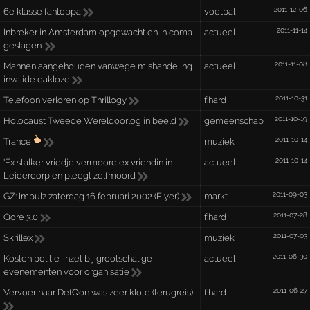
2011-12-06
6e klasse fantoppa
voetbal
2011-11-14
Inbreker in Amsterdam opgewacht en in coma
actueel
geslagen.
2011-11-08
Mannen aangehouden vanwege mishandeling
actueel
invalide dakloze
2011-10-31
Telefoon verloren op Thrillogy
f:hard
2011-10-19
Holocaust Tweede Wereldoorlog in beeld
gemeenschap
2011-10-14
Trance
muziek
2011-10-14
'Ex stalker vriedje vermoord ex vriendin in
actueel
Leiderdorp en pleegt zelfmoord
2011-09-03
GZ: Impulz zaterdag 16 februari 2002 (Flyer)
markt
2011-07-28
Qore 3.0
f:hard
2011-07-03
Skrillex
muziek
2011-06-30
Kosten politie-inzet bij grootschalige
actueel
evenementen voor organisatie
2011-06-27
Vervoer naar DefQon was zeer klote (terugreis)
f:hard