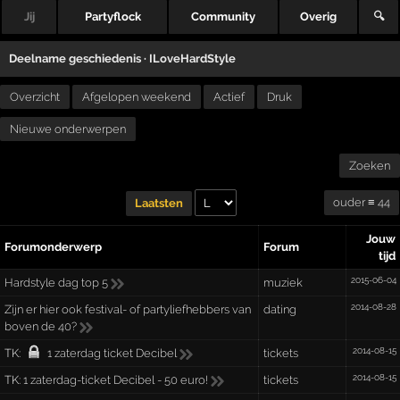
Jij
Partyflock
Community
Overig
🔍
Deelname geschiedenis ·
ILoveHardStyle
Overzicht
Afgelopen weekend
Actief
Druk
Nieuwe onderwerpen
Zoeken
ouder ≡ 44
Laatsten
Jouw
Forumonderwerp
Forum
tijd
2015-06-04
Hardstyle dag top 5
muziek
2014-08-28
Zijn er hier ook festival- of partyliefhebbers van
dating
boven de 40?
2014-08-15
TK:
1 zaterdag ticket Decibel
tickets
2014-08-15
TK:
1 zaterdag-ticket Decibel - 50 euro!
tickets