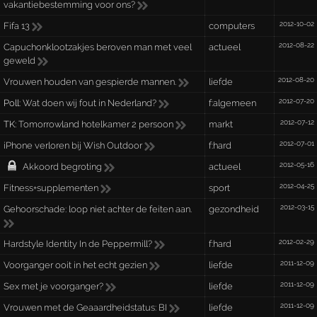
vakantiebestemming voor ons?
2012-10-02
Fifa 13
computers
2012-08-22
Capuchonklootzakjes beroven man met veel
actueel
geweld
2012-08-20
Vrouwen houden van gespierde mannen.
liefde
2012-07-20
Poll:
Wat doen wij fout in Nederland?
f:algemeen
2012-07-12
TK:
Tomorrowland hotelkamer 2 persoon
markt
2012-07-01
iPhone verloren bij Wish Outdoor
f:hard
2012-05-16
Akkoord begroting
actueel
2012-04-25
Fitness+supplementen
sport
2012-03-15
Gehoorschade: loop niet achter de feiten aan.
gezondheid
2012-02-29
Hardstyle Identity In de Peppermill?
f:hard
2011-12-09
Voorganger ooit in het echt gezien
liefde
2011-12-09
Sex met je voorganger?
liefde
2011-12-09
Vrouwen met de Geaaardheidstatus: BI
liefde