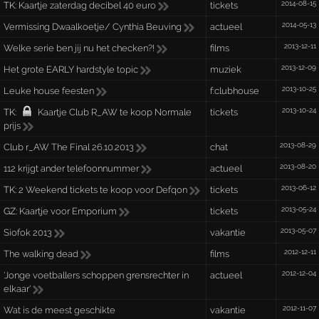
2014-08-15
TK:
Kaartje zaterdag decibel 40 euro
tickets
2014-05-13
Vermissing Dwaalkoetje/ Cynthia Beuving
actueel
2013-12-11
Welke serie ben jij nu het checken?!
films
2013-12-09
Het grote EARLY hardstyle topic
muziek
2013-10-25
Leuke house feesten
f:clubhouse
2013-10-24
TK:
Kaartje Club R_AW te koop Normale
tickets
prijs
2013-08-29
Club r_AW The Final 26.10.2013
chat
2013-08-20
112 krijgt ander telefoonnummer
actueel
2013-06-12
TK:
2 Weekend tickets te koop voor Defqon
tickets
2013-05-24
GZ:
Kaartje voor Emporium
tickets
2013-05-07
Siofok 2013
vakantie
2012-12-11
The walking dead
films
2012-12-04
'Jonge voetballers schoppen grensrechter in
actueel
elkaar'
2012-11-07
Wat is de meest geschikte
vakantie