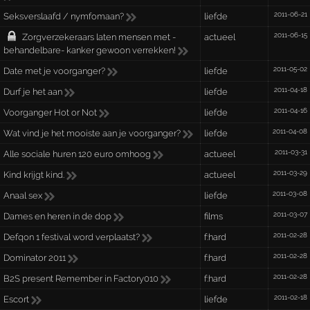
2011-06-21
Seksverslaafd / nymfomaan?
liefde
2011-06-15
Zorgverzekeraars laten mensen met -
actueel
behandelbare- kanker gewoon verrekken!
2011-05-02
Date met je voorganger?
liefde
2011-04-18
Durf je het aan
liefde
2011-04-16
Voorganger Hot or Not
liefde
2011-04-08
Wat vind je het mooiste aan je voorganger?
liefde
2011-03-31
Alle sociale huren 120 euro omhoog
actueel
2011-03-29
Kind krijgt kind.
actueel
2011-03-08
Anaal sex
liefde
2011-03-07
Dames en heren in de dop
films
2011-02-28
Defqon 1 festival word verplaatst?
f:hard
2011-02-28
Dominator 2011
f:hard
2011-02-28
B2S present Remember in Factory010
f:hard
2011-02-18
Escort
liefde