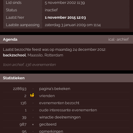
Lid sinds
5 november 2002 11:39
Status
inactief
Laatst hier
1 november 2015 12:03
Laatste aanpassing
zaterdag 3 januari 2009 om 11:14
Agenda
ical
·
archief
Laatst bezochte feest was op maandag 24 december 2012:
back2school
,
Maassilo
,
Rotterdam
toon archief, 136 evenementen
Statistieken
228693
·
pagina's bekeken
2
vrienden
136
·
evenementen bezocht
1
·
oude interessante evenementen
39
·
winactie deelnemingen
987
×
geciteerd
95
·
opmerkingen