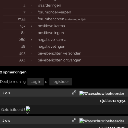
4
·
waarderingen
7
·
forumonderwerpen
2135
·
forumberichten
(
onderwerpenlijst
)
157
×
positieve karma
82
·
positievelingen
280
×
negatieve karma
48
·
negatievelingen
493
·
privéberichten verzonden
554
·
privéberichten ontvangen
2 opmerkingen
Deel je mening!
Log in
of
registreer
J o s
1 juli 2012 13:51
Gefeliciteerd !
J o s