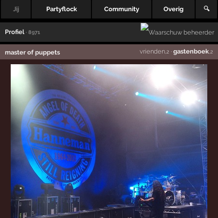
Jij
Partyflock
Community
Overig
🔍
Profiel
· 8971
vrienden
·
gastenboek
master of puppets
,2
,2