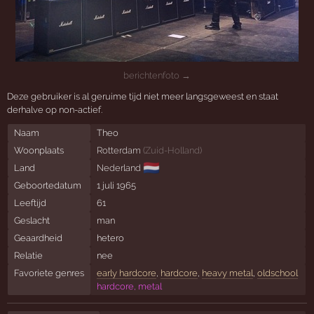
berichtenfoto →
Deze gebruiker is al geruime tijd niet meer langsgeweest en staat
derhalve op non-actief.
Naam
Theo
Woonplaats
Rotterdam
(
Zuid-Holland
)
🇳🇱
Land
Nederland
Geboortedatum
1 juli 1965
Leeftijd
61
Geslacht
man
Geaardheid
hetero
Relatie
nee
Favoriete genres
early hardcore
,
hardcore
,
heavy metal
,
oldschool
hardcore, metal