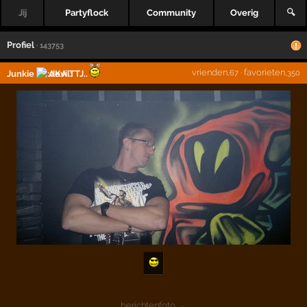
Jij
Partyflock
Community
Overig
🔍
Profiel
· 143753
vrienden
·
favorieten
Junkie
AKA TTJ..
,67
,350
berichtenfoto →