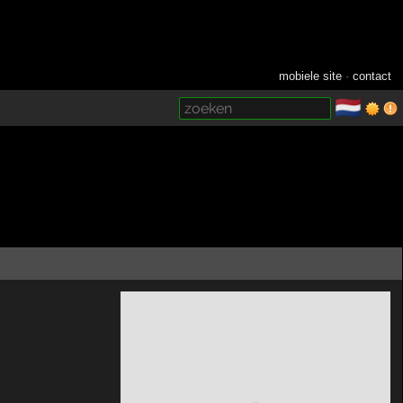
mobiele site
·
contact
🇳🇱
­