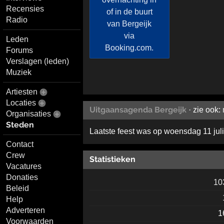
Recensies
Radio
Leden
Forums
Verslagen (leden)
Muziek
Artiesten
Locaties
Uitgaansagenda Bergeijk
· zie ook:
Organisaties
Steden
Laatste feest was op woensdag 11 jul
Contact
Crew
Statistieken
Vacatures
Donaties
10
Beleid
Help
Adverteren
1
Voorwaarden