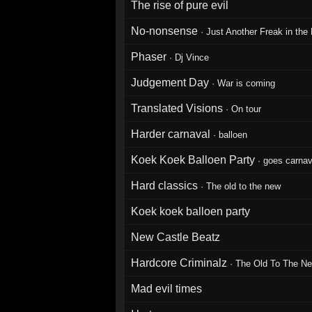
The rise of pure evil
No-nonsense
·
Just Another Freak in th
Phaser
·
Dj Vince
Judgement Day
·
War is coming
Translated Visions
·
On tour
Harder carnaval
·
balloen
Koek Koek Balloen Party
·
goes carnav
Hard classics
·
The old to the new
Koek koek balloen party
New Castle Beatz
Hardcore Criminalz
·
The Old To The N
Mad evil times