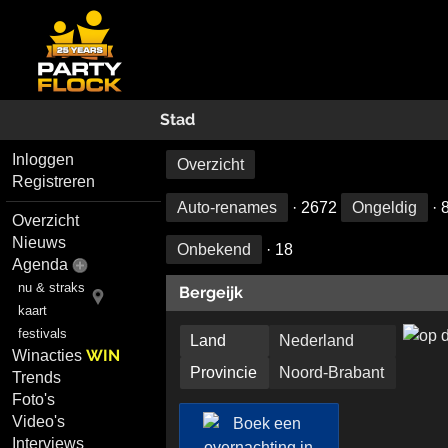
Stad
Inloggen
Overzicht
Registreren
Auto-renames
· 2672
Ongeldig
· 
Overzicht
Nieuws
Onbekend
· 18
Agenda
nu & straks
Bergeijk
kaart
festivals
Land
Nederland
WIN
Winacties
Provincie
Noord-Brabant
Trends
Foto's
Video's
Interviews