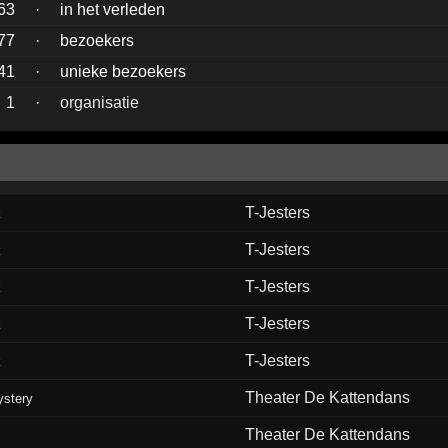
63
·
in het verleden
77
·
bezoekers
41
·
unieke bezoekers
1
·
organisatie
T-Jesters
k
T-Jesters
k
T-Jesters
k
T-Jesters
k
T-Jesters
k
Theater De Kattendans
stery
Theater De Kattendans