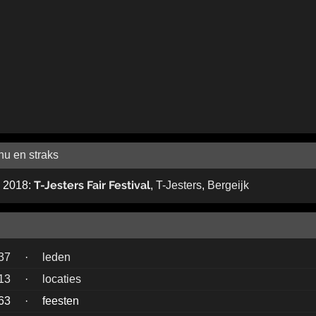
nu en straks
T-Jesters Fair Festival
i 2018:
,
T-Jesters
,
Bergeijk
37
·
leden
13
·
locaties
63
·
feesten