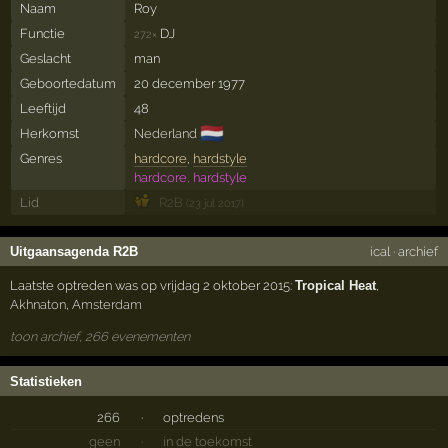
Naam
Roy
Functie
DJ
272×
Geslacht
man
Geboortedatum
20 december 1977
Leeftijd
48
🇳🇱
Herkomst
Nederland
Genres
hardcore
,
hardstyle
hardcore, hardstyle
Lid
R2B
(23 jul 2017)
Uitgaansagenda R2B
ical
·
archief
Laatste optreden was op vrijdag 2 oktober 2015:
Tropical Heat
,
Akhnaton
,
Amsterdam
toon archief, 266 evenementen
Statistieken
266
·
optredens
geen
·
in de toekomst