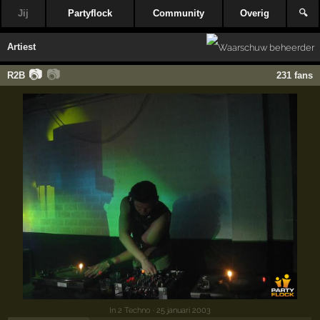
Jij
Partyflock
Community
Overig
🔍
Artiest
📷
📷
R2B
231 fans
In 2 Techno
· 25 januari 2003