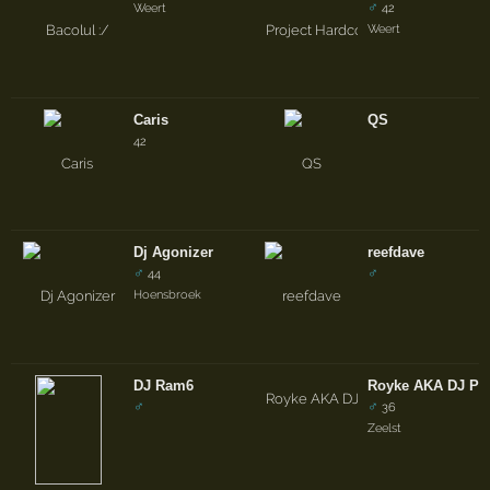
♂
Weert
42
Weert
Caris
QS
42
Dj Agonizer
reefdave
♂
♂
44
Hoensbroek
DJ Ram6
Royke AKA DJ Pu
♂
♂
36
Zeelst