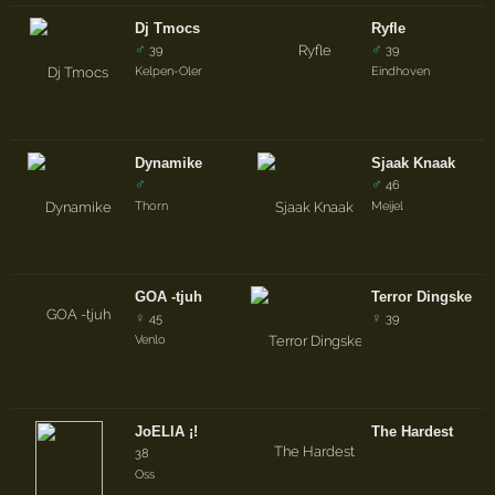
Dj Tmocs
Ryfle
♂
♂
39
39
Kelpen-Oler
Eindhoven
Dynamike
Sjaak Knaak
♂
♂
46
Thorn
Meijel
GOA -tjuh
Terror Dingske
♀
♀
45
39
Venlo
JoELlA ¡!
The Hardest
38
Oss