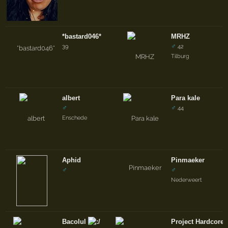
*bastard046*
MRHZ
♂
39
42
Tilburg
albert
Para kale
♂
♂
44
Enschede
Aphid
Pinmaeker
♂
♂
Nederweert
Bacolul
Project Hardcore