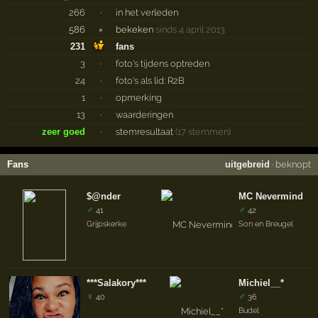
266
·
in het verleden
586
×
bekeken
sinds 4 april 2013
231
fans
3
·
foto's tijdens optreden
24
·
foto's als lid: R2B
1
·
opmerking
13
·
waarderingen
zeer goed
·
stemresultaat
(17 stemmen)
Fans
uitgebreid
·
beknopt
$@nder
MC Nevermind
♂
♂
41
42
Grijpskerke
Son en Breugel
***Salakory***
Michiel__*
♀
♂
40
36
Budel