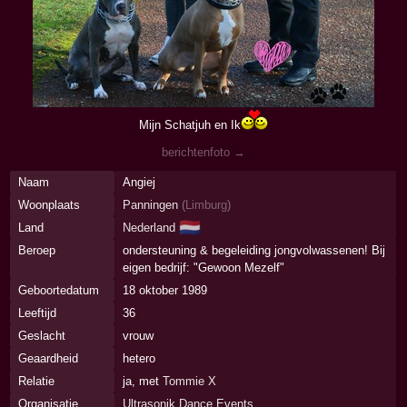
Mijn Schatjuh en Ik
berichtenfoto →
Naam
Angiej
Woonplaats
Panningen
(
Limburg
)
🇳🇱
Land
Nederland
Beroep
ondersteuning & begeleiding jongvolwassenen! Bij
eigen bedrijf: "Gewoon Mezelf"
Geboortedatum
18 oktober 1989
Leeftijd
36
Geslacht
vrouw
Geaardheid
hetero
Relatie
ja, met
Tommie X
Organisatie
Ultrasonik Dance Events