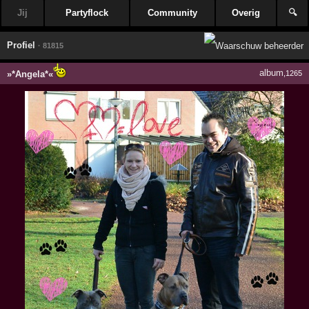
Jij
Partyflock
Community
Overig
🔍
Profiel
· 81815
album
»*Angela*«
,1265