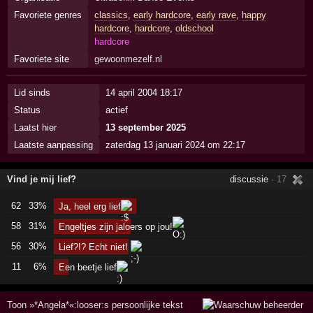
Favoriete genres
classics
,
early hardcore
,
early rave
,
happy
hardcore
,
hardcore
,
oldschool
hardcore
Favoriete site
gewoonmezelf.nl
Lid sinds
14 april 2004 18:17
Status
actief
Laatst hier
13 september 2025
Laatste aanpassing
zaterdag 13 januari 2024 om 22:17
Vind je mij lief?
discussie
· 17
62
33%
Ja, heel erg lief
58
31%
Engeltjes zijn jaloers op jou!
56
30%
Lief?!? Echt niet!
11
6%
Een beetje lief
Toon »*Angela*«:looser:s persoonlijke tekst