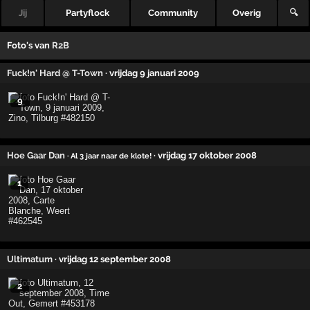
Jij
Partyflock
Community
Overig
🔍
Foto's van
R2B
Fuck!n' Hard @ T-Town
· vrijdag 9 januari 2009
9
Hoe Gaar Dan
· vrijdag 17 oktober 2008
· Al 3 jaar naar de klote!
1
Ultimatum
· vrijdag 12 september 2008
2