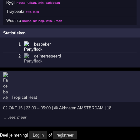
Rygil
house, urban, latin, caribbean
Traybeatz
afro, latin
Westizo
house, hip hop, latin, urban
Statistieken
1
bezoeker
2
geïnteresseerd
Tropical Heat
02.OKT.15 | 23:00 – 05:00 | @ Akhnaton AMSTERDAM | 18
→ lees meer
Deel je mening!
Log in
of
registreer