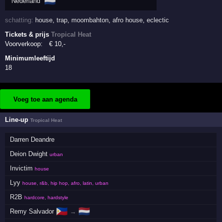
🇳🇱
Nederland
schatting:
house
,
trap
,
moombahton
,
afro house
,
eclectic
Tickets & prijs
Tropical Heat
Voorverkoop:
€
10
,-
Minimumleeftijd
18
Voeg toe aan agenda
Line-up
Tropical Heat
Darren Deandre
Deion Dwight
urban
Invictim
house
Lyy
house, r&b, hip hop, afro, latin, urban
R2B
hardcore, hardstyle
🇵🇭
🇳🇱
Remy Salvador
→