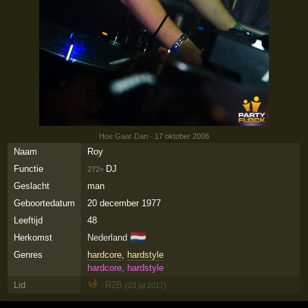
Hoe Gaar Dan
· 17 oktober 2008
Naam
Roy
Functie
DJ
272×
Geslacht
man
Geboortedatum
20 december 1977
Leeftijd
48
🇳🇱
Herkomst
Nederland
Genres
hardcore
,
hardstyle
hardcore, hardstyle
Lid
R2B
(23 jul 2017)