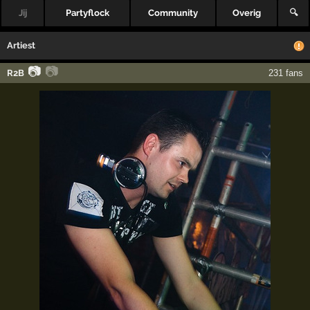
Jij
Partyflock
Community
Overig
🔍
Artiest
📷
📷
R2B
231 fans