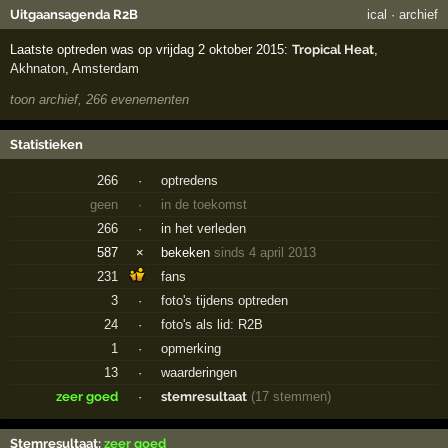
Uitgaansagenda R2B
ical
·
archief
Laatste optreden was op vrijdag 2 oktober 2015:
Tropical Heat
,
Akhnaton
,
Amsterdam
toon archief, 266 evenementen
Statistieken
266
·
optredens
geen
·
in de toekomst
266
·
in het verleden
587
×
bekeken
sinds 4 april 2013
231
fans
3
·
foto's tijdens optreden
24
·
foto's als lid: R2B
1
·
opmerking
13
·
waarderingen
zeer goed
·
stemresultaat
(17 stemmen)
Stemresultaat:
zeer goed