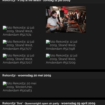
Rekord3r
· zondag 12 juli 2009
· A Day at the Beach
Rekord3r
· woensdag 20 mei 2009
Rekord3r 'live'
· woensdag 29 april 2009
· Queensnight open air party