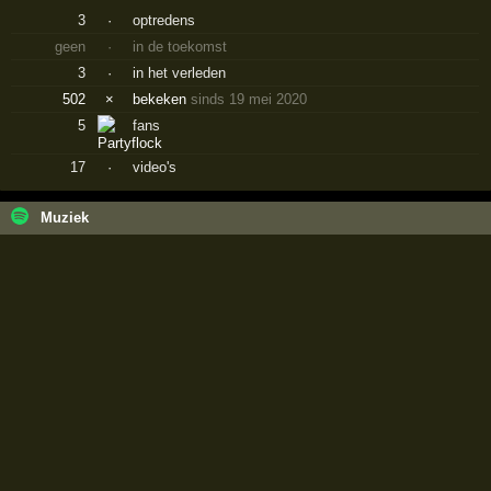
3
·
optredens
geen
·
in de toekomst
3
·
in het verleden
502
×
bekeken
sinds 19 mei 2020
5
fans
17
·
video's
Muziek