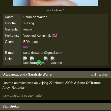
geschiedenis: 1
Naam
Sarah de Warren
Functie
zang
3×
Geslacht
vrouw
🇬🇧
Herkomst
Verenigd Koninkrijk
Genres
EDM
,
pop
pop
E-mail
sarahdewarren@gmail.com
Links
Uitgaansagenda Sarah de Warren
ical
·
archief
Laatste optreden was op vrijdag 27 februari 2026:
A State Of Trance
,
Ahoy
,
Rotterdam
toon archief, 3 evenementen
Statistieken