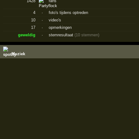
1428
fans
4
·
foto's tijdens optreden
10
·
video's
17
·
opmerkingen
geweldig
·
stemresultaat
(10 stemmen)
Muziek