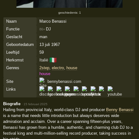
geschiedenis: 1
Naam
Marco Benassi
Functie
DJ
86×
Geslacht
man
Geboortedatum
13 juli 1967
Leeftijd
59
🇮🇹
Herkomst
Italië
Genres
2step
,
electro
,
house
house
Site
bennybenassi.com
Links
Biografie
·
15 februari 2025
Hailing from provincial Italy, world-class DJ and producer
Benny Benassi
is a name that needs little introduction but always deserves wide
admiration and acclaim. Over a career spanning fifteen-plus years,
Benassi has grown from a humble, authentic, and charming club DJ to a
festival king and multi-million-selling record producer, taking success in