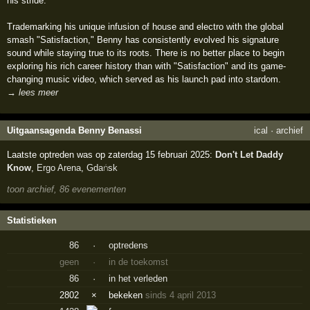
his stride.
Trademarking his unique infusion of house and electro with the global
smash "Satisfaction," Benny has consistently evolved his signature
sound while staying true to its roots. There is no better place to begin
exploring his rich career history than with "Satisfaction" and its game-
changing music video, which served as his launch pad into stardom.
→ lees meer
Uitgaansagenda Benny Benassi
ical
·
archief
Laatste optreden was op zaterdag 15 februari 2025:
Don't Let Daddy
Know
,
Ergo Arena
,
Gdańsk
toon archief, 86 evenementen
Statistieken
86
·
optredens
geen
·
in de toekomst
86
·
in het verleden
2802
×
bekeken
sinds 4 april 2013