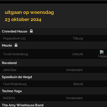
uitgaan op
woensdag
23 oktober 2024
Crowded House
Poppodium 013
Tilburg
Meute
TivoliVredenburg
Utrecht
1
Raveland
John Doe
Amsterdam
Speeltuin de Vergd
Club Rodenburg
Beesd
Techno Yoga
RADION
Amsterdam
The Amy Winehouse Band