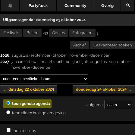
Jij
Partyflock
Community
Overig
🔍
Uitgaansagenda · woensdag 23 oktober 2024
Festivals
Buiten
Genres
Fotografen
,
,793
3
Archief
Geavanceerd zoeken
2026
:
augustus
·
september
·
oktober
·
november
·
december
2027
:
januari
·
februari
·
maart
·
april
·
mei
·
juni
·
juli
·
augustus
·
september
·
november
·
december
← dinsdag 22 oktober 2024
donderdag 24 oktober 2024 →
toon gehele agenda
volgorde:
toon alleen huidige omgeving
toon line-ups