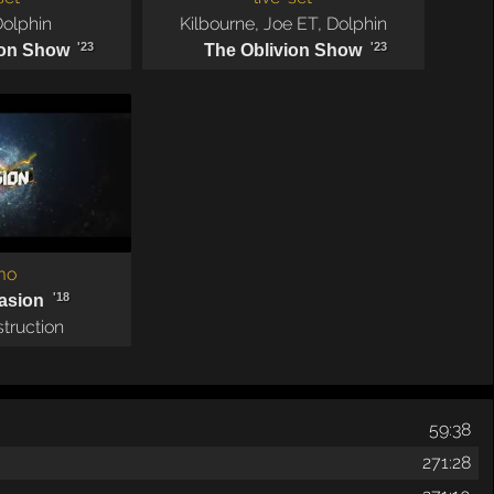
Dolphin
Kilbourne
,
Joe ET
,
Dolphin
'23
'23
ion Show
The Oblivion Show
mo
'18
asion
truction
59:38
271:28