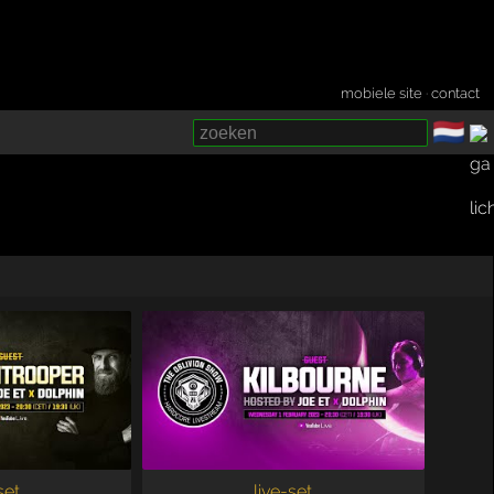
mobiele site
·
contact
🇳🇱
­
set
live-set