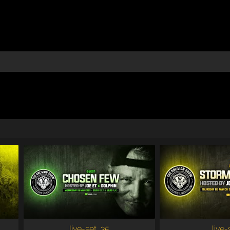
live-set, 35
live-