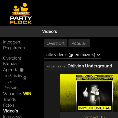
Video's
Inloggen
Overzicht
Populair
Registreren
Overzicht
Nieuws
Oblivion Underground
organisatie:
Agenda
nu & straks
kaart
festivals
Winacties
WIN
Trends
Foto's
Video's
Interviews
podcast, 16