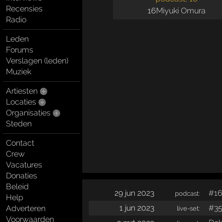
Recensies
16
Miyuki Omura
Radio
Leden
Forums
Verslagen (leden)
Muziek
Artiesten
Locaties
Organisaties
Steden
Contact
Crew
Vacatures
Donaties
Beleid
29 jun 2023
#16
podcast:
Help
1 jun 2023
#35
Adverteren
live-set:
Voorwaarden