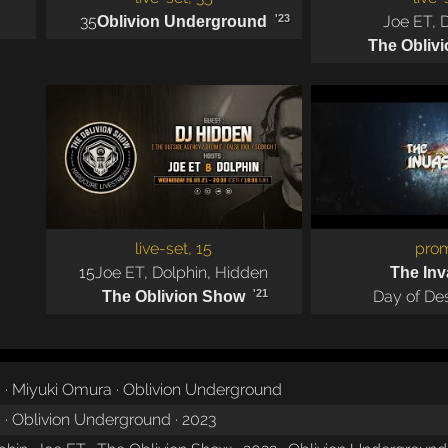
35
'23
Joe ET
,
Oblivion Underground
The Obliv
live-set, 15
pro
15
Joe ET
,
Dolphin
,
Hidden
The Inv
'21
Day of Des
The Oblivion Show
 · Miyuki Omura · Oblivion Underground
 · Oblivion Underground · 2023